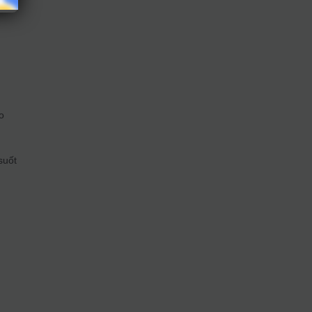
o
suốt