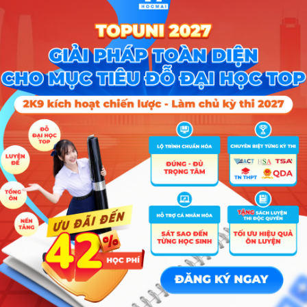
 Anh):
Thủ khoa đạt 29 điểm (Hà Nội).
ịa):
Thủ khoa đạt 28,75 điểm (thí sinh tự do tại Hà Nội).
 cảnh, dù số điểm tuyệt đối ở bậc THPT không nhiều, nhưng sự cạnh tr
 vẫn luôn khốc liệt. Thực tế này khá tương đồng với kỳ
thi lớp 10 tại
n thường đóng vai trò “chốt chặn” phân loại thí sinh rõ rệt.
kỳ thi: Những mốc thời gian sĩ tử
 chỉ nhằm mục đích xét tốt nghiệp mà còn là căn cứ quan trọng để xét
, cao đẳng. Tuy nhiên, với xu hướng tự chủ tuyển sinh, nhiều thí sinh 
g cách tham gia
đánh giá năng lực Sư phạm
hoặc nộp hồ sơ xét tuyển
y, đã có hàng trăm thí sinh được
tuyển thẳng vào Bách khoa Hà Nội
n
 gia và quốc tế.
g điểm thi tốt nghiệp để xét tuyển, cần đặc biệt lưu ý các mốc thời gia
í sinh có 5 ngày (đến hết ngày 5/7) để nộp đơn nếu thấy điểm số chư