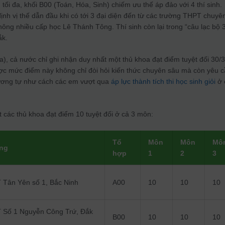
tối đa, khối B00 (Toán, Hóa, Sinh) chiếm ưu thế áp đảo với 4 thí sinh.
nh vị thế dẫn đầu khi có tới 3 đại diện đến từ các trường THPT chuyê
ông nhiều cấp học Lê Thánh Tông. Thí sinh còn lại trong “câu lạc bộ 
ắk.
a), cả nước chỉ ghi nhận duy nhất một thủ khoa đạt điểm tuyệt đối 30/
ược mức điểm này không chỉ đòi hỏi kiến thức chuyên sâu mà còn yêu 
 tương tự như cách các em vượt qua
áp lực thành tích thi học sinh giỏi
ở 
t các thủ khoa đạt điểm 10 tuyệt đối ở cả 3 môn:
Tổ
Môn
Môn
Mô
ng
hợp
1
2
3
 Tân Yên số 1, Bắc Ninh
A00
10
10
10
 Số 1 Nguyễn Công Trứ, Đắk
B00
10
10
10