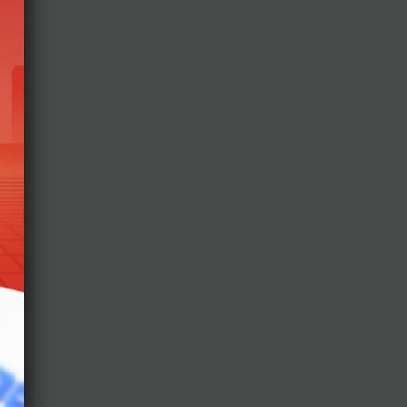
anh
đã
hờ
n
a