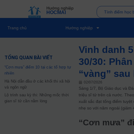
Hướng nghiệp
Tính điểm học 
HOCMAI
Trang chủ
Hướng nghiệp
Vinh danh 5
TỔNG QUAN BÀI VIẾT
30/30: Phân
“Cơn mưa” điểm 10 tại các tổ hợp tự
“vàng” sau 
nhiên
Hà Nội dẫn đầu ở các khối thi xã hội
02/07/2026
và ngôn ngữ
Sáng 1/7, Bộ Giáo dục và Đào
triệu sĩ tử trên cả nước. Th
Lộ trình sau kỳ thi: Những mốc thời
gian sĩ tử cần nằm lòng
xuất sắc đạt tổng điểm tuyệt
nhẹ so với năm ngoái (giảm 4 
“Cơn mưa” điể