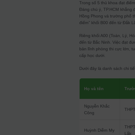
Trong số 5 thủ khoa đạt điểm 
Đáng chú ý, TP.HCM khẳng đị
Hồng Phong và trường phổ th
điểm” khối B00 đến từ Đắk L
Riêng khối A00 (Toán, Lý, Hó
đến từ Bắc Ninh. Việc đạt đ
bản lĩnh phòng thi cực lớn,
cấp học dưới.
Dưới đây là danh sách chi tiế
Họ và tên
Trườ
Nguyễn Khắc
THPT
Công
THPT
Huỳnh Diễm My
Lắk