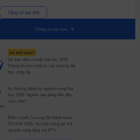
Tặng sổ tay 2k9
Công cụ tra cứu
TIN MỚI NHẤT
Dự báo điểm chuẩn đại học 2026:
ý
Thông tin mới nhất từ các trường đại
học công lập
Xu hướng đăng ký nguyện vọng Đại
2
học 2026: Ngành nào đang dẫn đầu
cuộc đua?
iảm
Điểm chuẩn Trường ĐH Bách khoa
TP.HCM 2026: Dự kiến công bố 9.8,
nguyện vọng tăng vọt 67%