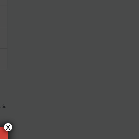
quốc
c
X