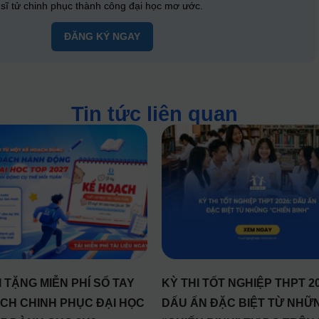
ĩ tử chinh phục thành công đại học mơ ước.
ĐĂNG KÝ NGAY
Tin tức liên quan
 TẶNG MIỄN PHÍ SỔ TAY
KỲ THI TỐT NGHIỆP THPT 20
CH CHINH PHỤC ĐẠI HỌC
DẤU ẤN ĐẶC BIỆT TỪ NHỮ