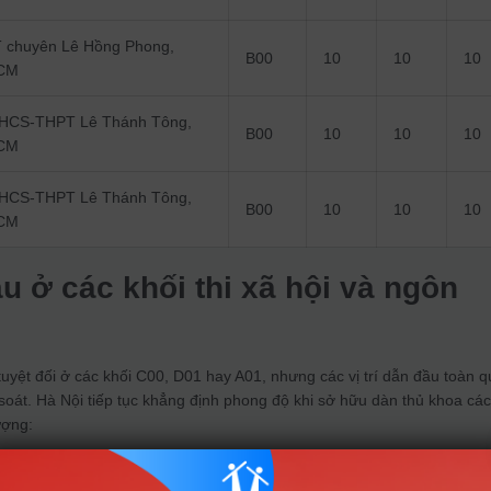
 chuyên Lê Hồng Phong,
B00
10
10
10
CM
HCS-THPT Lê Thánh Tông,
B00
10
10
10
CM
HCS-THPT Lê Thánh Tông,
B00
10
10
10
CM
u ở các khối thi xã hội và ngôn
uyệt đối ở các khối C00, D01 hay A01, nhưng các vị trí dẫn đầu toàn 
oát. Hà Nội tiếp tục khẳng định phong độ khi sở hữu dàn thủ khoa cá
ượng:
Anh):
Đồng thủ khoa đạt 29,75 điểm đến từ Hà Nội và Hưng Yên.