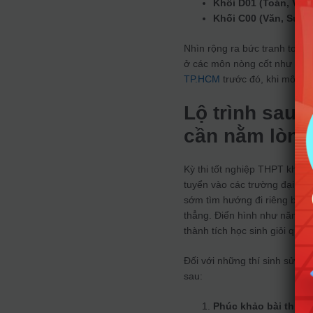
Khối D01 (Toán, Văn,
Khối C00 (Văn, Sử, Đ
Nhìn rộng ra bức tranh toàn
ở các môn nòng cốt như Toán
TP.HCM
trước đó, khi môn Toá
Lộ trình sau 
cần nằm lòng
Kỳ thi tốt nghiệp THPT không
tuyển vào các trường đại học
sớm tìm hướng đi riêng bằn
thẳng. Điển hình như năm na
thành tích học sinh giỏi quốc
Đối với những thí sinh sử dụn
sau:
Phúc khảo bài thi:
Th