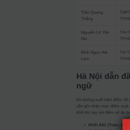
Trần Quang
THPT
Thắng
TP.H
Nguyễn Lê Yến
TH-T
Nhi
TP.H
Đinh Ngọc Hải
TH-T
Lam
TP.H
Hà Nội dẫn đầ
ngữ
Dù không xuất hiện điểm 30 t
vẫn ghi nhận mức điểm suýt s
khối thi này với điểm số ấn t
Khối A01 (Toán, Lý, 