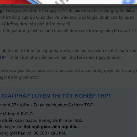
 bài làm.
g:
Từ ngày 2/7 đến 17h ngày 14/7, thí sinh thực hiện đăng ký và điều
n hệ thống của Bộ Giáo dục và Đào tạo. Đây là giai đoạn cực kỳ quan
n kỹ lưỡng dựa trên phổ điểm thực tế.
:
Kết quả trúng tuyển chính thức sẽ được các trường công bố sau 17h
nhất cho lộ trình học tập phía trước, các em học sinh có thể tham khả
 THPT
nhằm bứt phá điểm số và làm chủ kiến thức ngay từ sớm.
ước vào giai đoạn nước rút. Chúc các sĩ tử có những quyết định sáng 
ngôi trường mơ ước!
- GIẢI PHÁP LUYỆN THI TỐT NGHIỆP THPT
t phá 27+ điểm - Tự tin chinh phục Đại học TOP
c tổ hợp A-B-C-D.
c chiến
cập nhật xu hướng đề thi mới nhất.
ôn luyện với
đội ngũ giáo viên top đầu.
ông giới hạn với 30.000+ câu hỏi.