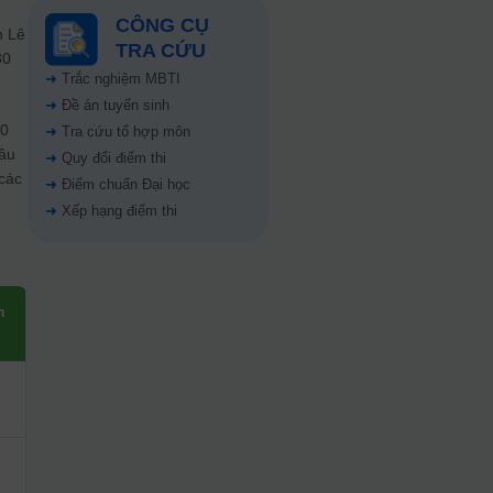
CÔNG CỤ
n Lê
TRA CỨU
30
➜
Trắc nghiệm MBTI
➜
Đề án tuyển sinh
30
➜
Tra cứu tổ hợp môn
cầu
➜
Quy đổi điểm thi
các
➜
Điểm chuẩn Đại học
➜
Xếp hạng điểm thi
n