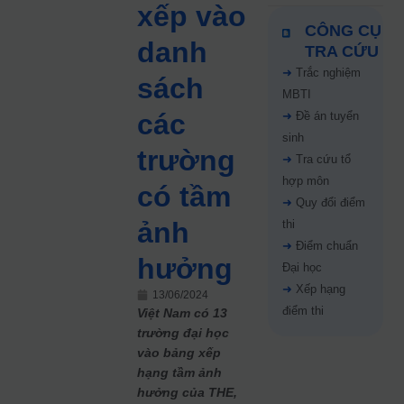
xếp vào
CÔNG CỤ
danh
TRA CỨU
➜
Trắc nghiệm
sách
MBTI
các
➜
Đề án tuyển
sinh
trường
➜
Tra cứu tổ
hợp môn
có tầm
➜
Quy đổi điểm
ảnh
thi
➜
Điểm chuẩn
hưởng
Đại học
➜
Xếp hạng
13/06/2024
điểm thi
Việt Nam có 13
trường đại học
vào bảng xếp
hạng tầm ảnh
hưởng của THE,