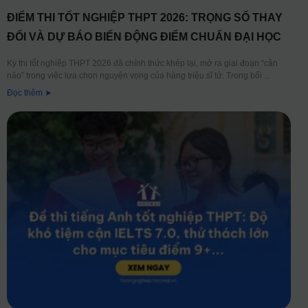
ĐIỂM THI TỐT NGHIỆP THPT 2026: TRỌNG SỐ THAY
ĐỔI VÀ DỰ BÁO BIẾN ĐỘNG ĐIỂM CHUẨN ĐẠI HỌC
Kỳ thi tốt nghiệp THPT 2026 đã chính thức khép lại, mở ra giai đoạn “cân
não” trong việc lựa chọn nguyện vọng của hàng triệu sĩ tử. Trong bối
Đọc thêm ➤