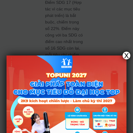
Điểm SDG 17 (Hợp
tác vì các mục tiêu
phát triển) là bắt
buộc, chiếm trọng
số 22%. Điểm này
cộng với ba SDG có
điểm cao nhất trong
số 16 SDG còn lại,
X
mỗi tiêu chí chiếm
26% tổng điểm, để
ra kết quả cuối
cùng. Ở mỗi SDG,
điểm được tính dựa
theo các yếu tố:
nghiên cứu, phụng
sự, gắn kết cộng
đồng và giáo dục.
Năm nay, Đại học
Western Sydney
của Australia dẫn