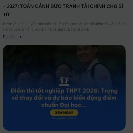
– 2027: TOÀN CẢNH BỨC TRANH TÀI CHÍNH CHO SĨ
TỬ
Bước vào mùa tuyển sinh năm 2026, bên cạnh áp lực về điểm số, vấn đề tài
chính luôn là mối quan tâm hàng đầu của các sĩ tử và
Đọc thêm ➤