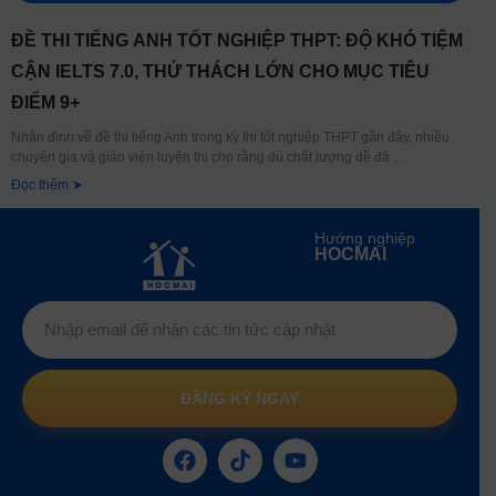
ĐỀ THI TIẾNG ANH TỐT NGHIỆP THPT: ĐỘ KHÓ TIỆM
CẬN IELTS 7.0, THỬ THÁCH LỚN CHO MỤC TIÊU
ĐIỂM 9+
Nhận định về đề thi tiếng Anh trong kỳ thi tốt nghiệp THPT gần đây, nhiều
chuyên gia và giáo viên luyện thi cho rằng dù chất lượng đề đã
Đọc thêm ➤
Hướng nghiệp
HOCMAI
ĐĂNG KÝ NGAY