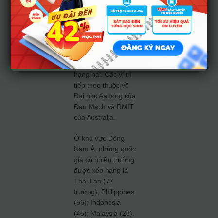
đầu bảng xếp hạng
tầm ảnh hưởng của
THE. Đại học
Manchester của
Anh và Tasmania
của Australia đồng
hạng hai. Các vị trí
tiếp theo thuộc về
Đại học Aalborg của
Đan Mạch và RMIT
của Australia.
Ở khu vực Đông
Nam Á, những quốc
gia có nhiều trường
được xếp hạng là
Thái Lan (77
trường); Philippines
(56); Indonesia
(45); Malaysia (28).