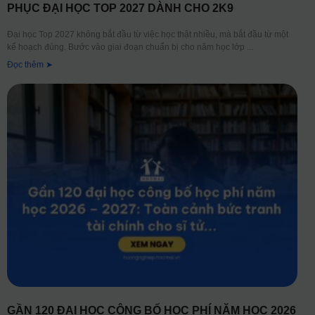
PHỤC ĐẠI HỌC TOP 2027 DÀNH CHO 2K9
Đại học Top 2027 không bắt đầu từ việc học thật nhiều, mà bắt đầu từ một
kế hoạch đúng. Bước vào giai đoạn chuẩn bị cho năm học lớp
Đọc thêm ➤
GẦN 120 ĐẠI HỌC CÔNG BỐ HỌC PHÍ NĂM HỌC 2026