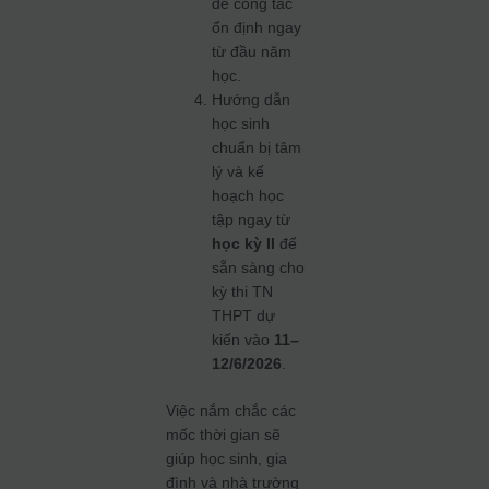
để công tác
ổn định ngay
từ đầu năm
học.
Hướng dẫn
học sinh
chuẩn bị tâm
lý và kế
hoạch học
tập ngay từ
học kỳ II
để
sẵn sàng cho
kỳ thi TN
THPT dự
kiến vào
11–
12/6/2026
.
Việc nắm chắc các
mốc thời gian sẽ
giúp học sinh, gia
đình và nhà trường