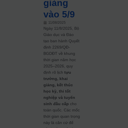
giảng
vào 5/9
11/08/2025
Ngày 11/8/2025, Bộ
Giáo dục và Đào
tạo ban hành Quyết
định 2269/QĐ-
BGDĐT về khung
thời gian năm học
2025–2026, quy
định rõ lịch
tựu
trường, khai
giảng, kết thúc
học kỳ, thi tốt
nghiệp và tuyển
sinh đầu cấp
cho
toàn quốc. Các mốc
thời gian quan trọng
này là căn cứ để