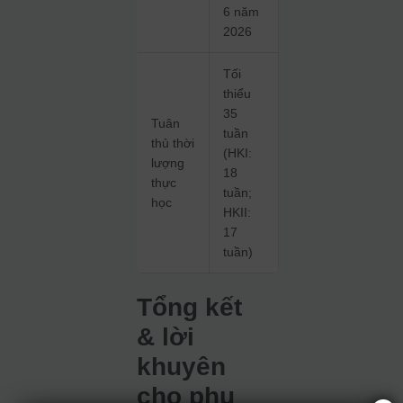
6 năm
2026
Tối
thiểu
35
Tuân
tuần
thủ thời
(HKI:
lượng
18
thực
tuần;
học
HKII:
17
tuần)
Tổng kết
& lời
khuyên
cho phụ