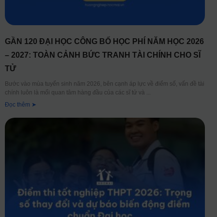
GẦN 120 ĐẠI HỌC CÔNG BỐ HỌC PHÍ NĂM HỌC 2026
– 2027: TOÀN CẢNH BỨC TRANH TÀI CHÍNH CHO SĨ
TỬ
Bước vào mùa tuyển sinh năm 2026, bên cạnh áp lực về điểm số, vấn đề tài
chính luôn là mối quan tâm hàng đầu của các sĩ tử và
Đọc thêm ➤