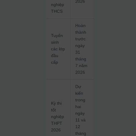
2026
nghiệp
THCS
Hoàn
thành
Tuyển
trước
sinh
ngày
các lớp
31
đầu
tháng
cấp
7 năm
2026
Dự
kiến
trong
Kỳ thi
hai
tốt
ngày
nghiệp
11 và
THPT
12
2026
tháng