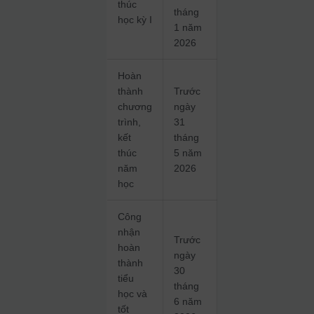
thúc
tháng
học kỳ I
1 năm
2026
Hoàn
thành
Trước
chương
ngày
trình,
31
kết
tháng
thúc
5 năm
năm
2026
học
Công
nhận
Trước
hoàn
ngày
thành
30
tiểu
tháng
học và
6 năm
tốt