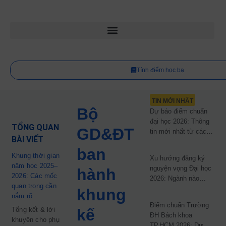
Tính điểm học bạ
TIN MỚI NHẤT
Bộ
Dự báo điểm chuẩn
đại học 2026: Thông
TỔNG QUAN
GD&ĐT
tin mới nhất từ các
BÀI VIẾT
trường đại học công
ban
lập
Khung thời gian
Xu hướng đăng ký
năm học 2025–
nguyện vọng Đại học
hành
2026: Các mốc
2026: Ngành nào
quan trọng cần
đang dẫn đầu cuộc
khung
nắm rõ
đua?
Điểm chuẩn Trường
Tổng kết & lời
kế
ĐH Bách khoa
khuyên cho phụ
TP.HCM 2026: Dự