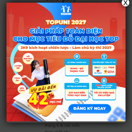
X
huynh và
nhà
trường
Khung thời gian
năm học 2025–
2026 vừa được ban
hành sẽ là nền tảng
quyết định kế hoạch
học tập và tổ chức
học của toàn
ngành. Tựu trường
sớm hơn các năm
trước, khai giảng
vào đầu tháng 9 và
kỳ thi tốt nghiệp
diễn ra vào giữa
tháng 6 là các mốc
then chốt phụ