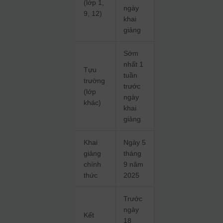
(lớp 1,
ngày
9, 12)
khai
giảng
Sớm
nhất 1
Tựu
tuần
trường
trước
(lớp
ngày
khác)
khai
giảng
Khai
Ngày 5
giảng
tháng
chính
9 năm
thức
2025
Trước
ngày
Kết
18