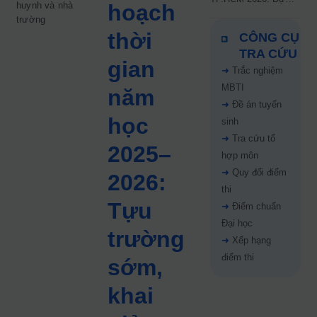
huynh và nhà
hoạch
kiến công bố 9.8,
trường
nguyện vọng tăng vọt
thời
CÔNG CỤ
67%
TRA CỨU
gian
➜
Trắc nghiệm
MBTI
năm
➜
Đề án tuyển
học
sinh
➜
Tra cứu tổ
2025–
hợp môn
➜
Quy đổi điểm
2026:
thi
Tựu
➜
Điểm chuẩn
Đại học
trường
➜
Xếp hạng
điểm thi
sớm,
khai