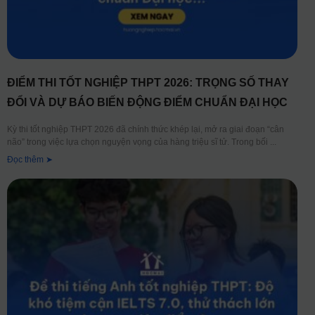
ĐIỂM THI TỐT NGHIỆP THPT 2026: TRỌNG SỐ THAY
ĐỔI VÀ DỰ BÁO BIẾN ĐỘNG ĐIỂM CHUẨN ĐẠI HỌC
Kỳ thi tốt nghiệp THPT 2026 đã chính thức khép lại, mở ra giai đoạn “cân
não” trong việc lựa chọn nguyện vọng của hàng triệu sĩ tử. Trong bối
Đọc thêm ➤