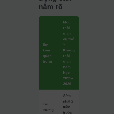
nắm rõ
Mốc
thời
gian
cụ thể
Sự
×
kiện
Khung
quan
thời
trọng
gian
năm
học
2025–
2026
Sớm
nhất 2
Tựu
tuần
trường
trước