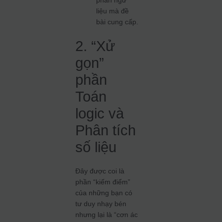
phần ngữ
liệu mà đề
bài cung cấp.
2. “Xử
gọn”
phần
Toán
logic và
Phân tích
số liệu
Đây được coi là
phần “kiếm điểm”
của những bạn có
tư duy nhạy bén
nhưng lại là “cơn ác