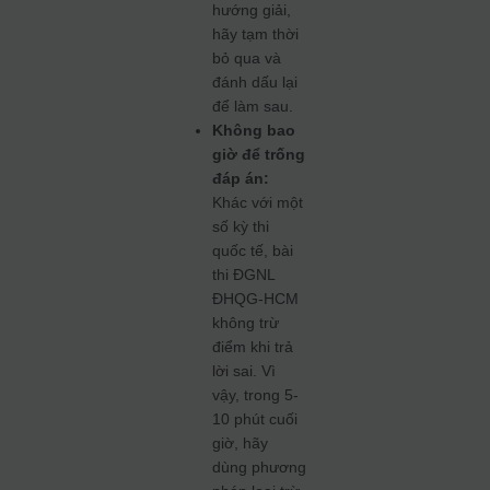
hướng giải,
hãy tạm thời
bỏ qua và
đánh dấu lại
để làm sau.
Không bao
giờ để trống
đáp án:
Khác với một
số kỳ thi
quốc tế, bài
thi ĐGNL
ĐHQG-HCM
không trừ
điểm khi trả
lời sai. Vì
vậy, trong 5-
10 phút cuối
giờ, hãy
dùng phương