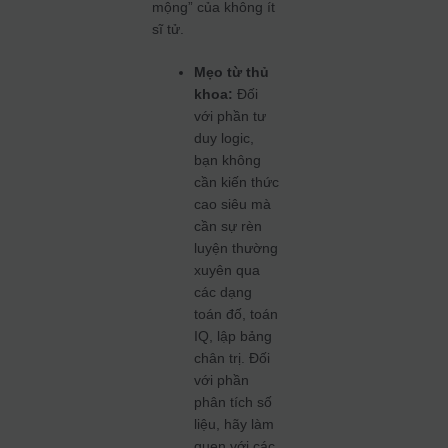
mộng” của không ít
sĩ tử.
Mẹo từ thủ
khoa:
Đối
với phần tư
duy logic,
bạn không
cần kiến thức
cao siêu mà
cần sự rèn
luyện thường
xuyên qua
các dạng
toán đố, toán
IQ, lập bảng
chân trị. Đối
với phần
phân tích số
liệu, hãy làm
quen với các