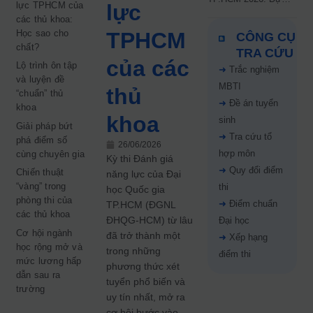
lực TPHCM của
lực
kiến công bố 9.8,
các thủ khoa:
nguyện vọng tăng vọt
Học sao cho
TPHCM
CÔNG CỤ
67%
chất?
TRA CỨU
của các
Lộ trình ôn tập
➜
Trắc nghiệm
và luyện đề
MBTI
thủ
“chuẩn” thủ
➜
Đề án tuyển
khoa
khoa
sinh
Giải pháp bứt
➜
Tra cứu tổ
phá điểm số
26/06/2026
hợp môn
cùng chuyên gia
Kỳ thi Đánh giá
➜
Quy đổi điểm
Chiến thuật
năng lực của Đại
“vàng” trong
thi
học Quốc gia
phòng thi của
➜
Điểm chuẩn
TP.HCM (ĐGNL
các thủ khoa
ĐHQG-HCM) từ lâu
Đại học
Cơ hội ngành
đã trở thành một
➜
Xếp hạng
học rộng mở và
trong những
điểm thi
mức lương hấp
phương thức xét
dẫn sau ra
tuyển phổ biến và
trường
uy tín nhất, mở ra
cơ hội bước vào