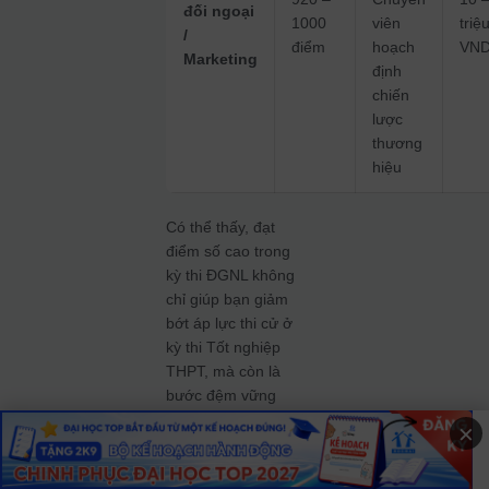
đối ngoại
1000
viên
triệ
/
điểm
hoạch
VND
Marketing
định
chiến
lược
thương
hiệu
Có thể thấy, đạt
điểm số cao trong
kỳ thi ĐGNL không
chỉ giúp bạn giảm
bớt áp lực thi cử ở
kỳ thi Tốt nghiệp
THPT, mà còn là
bước đệm vững
chắc đưa bạn đến
×
gần hơn với những
công việc mơ ước