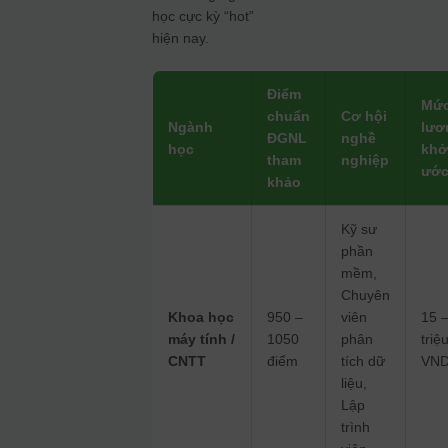
học cực kỳ “hot”
hiện nay.
Điểm
Mứ
chuẩn
Cơ hội
Ngành
lươ
ĐGNL
nghề
học
khở
tham
nghiệp
ước
khảo
Kỹ sư
phần
mềm,
Chuyên
Khoa học
950 –
viên
15 
máy tính /
1050
phân
triệ
CNTT
điểm
tích dữ
VND
liệu,
Lập
trình