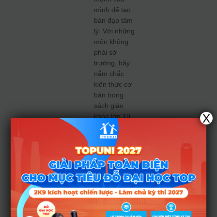
mình để tạo
bàn đạp tâm
lý. Với những
môn không
phải sở
trường, hãy
nắm chắc
kiến thức cơ
bản trong
sách giáo
X
khoa lớp 10,
11 và 12.
Việc trả lời
đúng các câu
hỏi dễ của
môn yếu sẽ
giúp tổng
điểm của bạn
cải thiện
đáng kể.