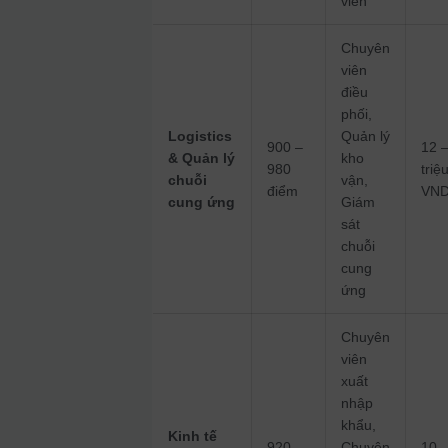
viên
Chuyên
viên
điều
phối,
Logistics
Quản lý
900 –
12 
& Quản lý
kho
980
triệ
chuỗi
vận,
điểm
VND
cung ứng
Giám
sát
chuỗi
cung
ứng
Chuyên
viên
xuất
nhập
khẩu,
Kinh tế
920 –
Chuyên
10 