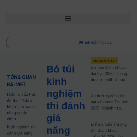
Tính điểm học bạ
TIN MỚI NHẤT
Bỏ túi
Dự báo điểm chuẩn
đại học 2026: Thông
TỔNG QUAN
kinh
tin mới nhất từ các
BÀI VIẾT
trường đại học công
nghiệm
lập
Hiểu rõ cấu trúc
Xu hướng đăng ký
đề thi – “Chìa
nguyện vọng Đại học
thi đánh
khóa” mở cánh
2026: Ngành nào
cổng nghìn
đang dẫn đầu cuộc
giá
điểm
đua?
Điểm chuẩn Trường
Kinh nghiệm thi
năng
ĐH Bách khoa
đánh giá năng
TP.HCM 2026: Dự