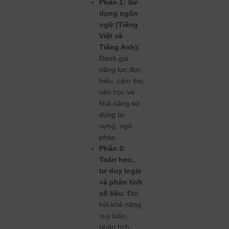
Phần 1: Sử
dụng ngôn
ngữ (Tiếng
Việt và
Tiếng Anh):
Đánh giá
năng lực đọc
hiểu, cảm thụ
văn học và
khả năng sử
dụng từ
vựng, ngữ
pháp.
Phần 2:
Toán học,
tư duy logic
và phân tích
số liệu:
Đòi
hỏi khả năng
suy luận,
phân tích