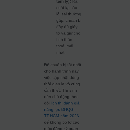
tâm lý):
Rà
soát lại các
lỗi sai thường
gặp, chuẩn bị
đầy đủ giấy
tờ và giữ cho
tinh thần
thoải mái
nhất.
Để chuẩn bị tốt nhất
cho hành trình này,
việc cập nhật dòng
thời gian là vô cùng
cần thiết. Thí sinh
nên chủ động theo
dõi
lịch thi đánh giá
năng lực ĐHQG
TP.HCM năm 2026
để không bỏ lỡ các
mốc đăng ký quan