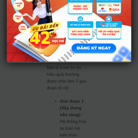
Lộ trình
ôn tập và
luyện đề
“chuẩn”
thủ khoa
Một lộ trình ôn thi
hiệu quả thường
được chia làm 3 giai
đoạn rõ rệt:
Giai đoạn 1
(Xây dựng
nền tảng):
Hệ thống hóa
lại toàn bộ
kiến thức