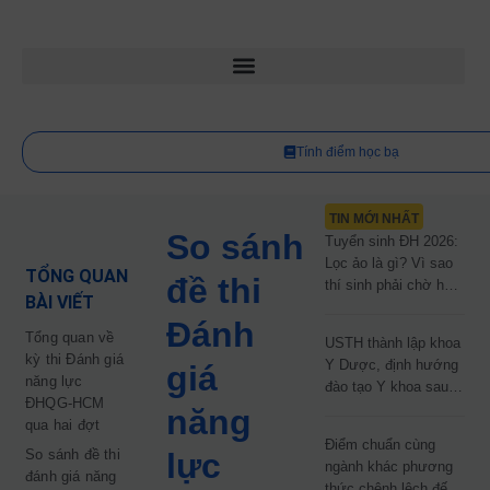
Tính điểm học bạ
TIN MỚI NHẤT
So sánh
Tuyển sinh ĐH 2026:
Lọc ảo là gì? Vì sao
TỔNG QUAN
đề thi
thí sinh phải chờ hơn
BÀI VIẾT
2 tháng mới biết kết
Đánh
quả?
Tổng quan về
USTH thành lập khoa
kỳ thi Đánh giá
Y Dược, định hướng
giá
năng lực
đào tạo Y khoa sau
ĐHQG-HCM
năm 2030
năng
qua hai đợt
Điểm chuẩn cùng
So sánh đề thi
lực
ngành khác phương
đánh giá năng
thức chênh lệch đến