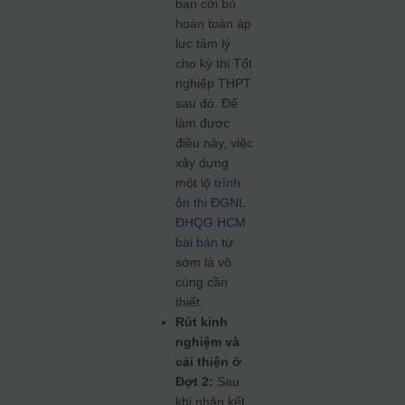
bạn cởi bỏ
hoàn toàn áp
lực tâm lý
cho kỳ thi Tốt
nghiệp THPT
sau đó. Để
làm được
điều này, việc
xây dựng
một
lộ trình
ôn thi ĐGNL
ĐHQG HCM
bài bản
từ
sớm là vô
cùng cần
thiết.
Rút kinh
nghiệm và
cải thiện ở
Đợt 2:
Sau
khi nhận kết