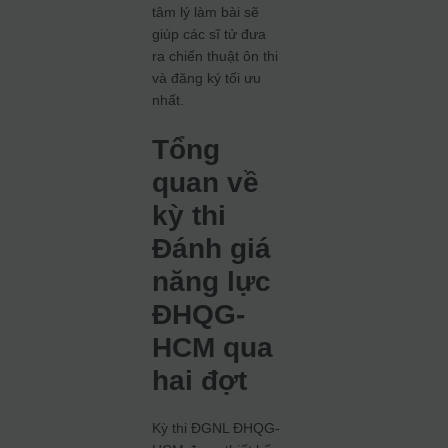
tâm lý làm bài sẽ
giúp các sĩ tử đưa
ra chiến thuật ôn thi
và đăng ký tối ưu
nhất.
Tổng
quan về
kỳ thi
Đánh giá
năng lực
ĐHQG-
HCM qua
hai đợt
Kỳ thi ĐGNL ĐHQG-