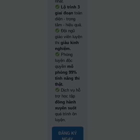
nhất.
Lộ trình 3
giai đoạn
toàn
diện - trọng
tâm - hiệu quả.
Đội ngũ
giáo viên luyện
thi
giàu kinh
nghiệm.
Phòng
luyện độc
quyền
mô
phỏng 99%
tính năng thi
thật.
Dịch vụ hỗ
trợ học tập
đồng hành
xuyên suốt
quá trình ôn
luyện.
ĐĂNG KÝ
NGAY