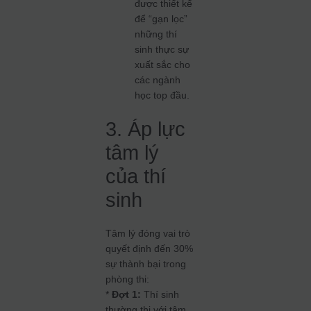
được thiết kế
để “gạn lọc”
những thí
sinh thực sự
xuất sắc cho
các ngành
học top đầu.
3. Áp lực
tâm lý
của thí
sinh
Tâm lý đóng vai trò
quyết định đến 30%
sự thành bại trong
phòng thi:
*
Đợt 1:
Thí sinh
thường thi với tâm