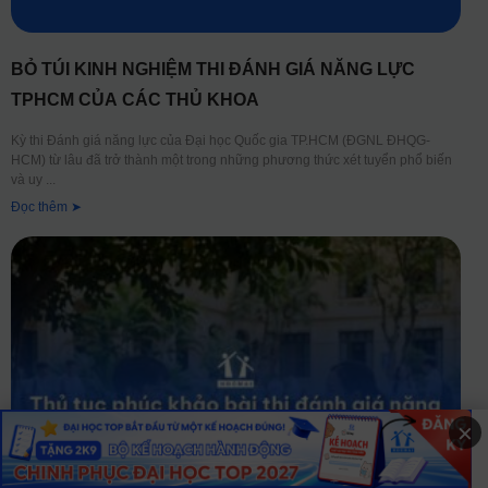
BỎ TÚI KINH NGHIỆM THI ĐÁNH GIÁ NĂNG LỰC
TPHCM CỦA CÁC THỦ KHOA
Kỳ thi Đánh giá năng lực của Đại học Quốc gia TP.HCM (ĐGNL ĐHQG-
HCM) từ lâu đã trở thành một trong những phương thức xét tuyển phổ biến
và uy
Đọc thêm ➤
×