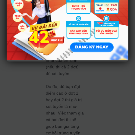
chuẩn xét tuyển
bằng phương thức
ĐGNL của các
trường đại học
được công bố sau
khi cả hai đợt thi kết
thúc. Hệ thống sẽ
tự động lọc ảo và
chọn mức điểm cao
nhất của thí sinh
(nếu thi cả 2 đợt)
để xét tuyển.
Do đó, dù bạn đạt
điểm cao ở đợt 1
hay đợt 2 thì giá trị
xét tuyển là như
nhau. Việc tham gia
cả hai đợt thi sẽ
giúp bạn gia tăng
cơ hội trúng tuyển