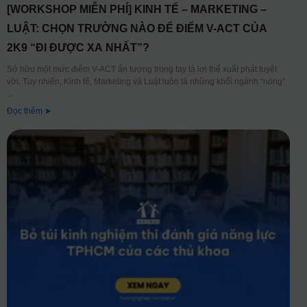
[WORKSHOP MIỄN PHÍ] KINH TẾ – MARKETING –
LUẬT: CHỌN TRƯỜNG NÀO ĐỂ ĐIỂM V-ACT CỦA
2K9 “ĐI ĐƯỢC XA NHẤT”?
Sở hữu một mức điểm V-ACT ấn tượng trong tay là lợi thế xuất phát tuyệt
vời. Tuy nhiên, Kinh tế, Marketing và Luật luôn là những khối ngành “nóng”
Đọc thêm ➤