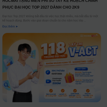
HOCMAI TẶNG MIỄN PHÍ SỔ TAY KẾ HOẠCH CHINH
PHỤC ĐẠI HỌC TOP 2027 DÀNH CHO 2K9
Đại học Top 2027 không bắt đầu từ việc học thật nhiều, mà bắt đầu từ một
kế hoạch đúng. Bước vào giai đoạn chuẩn bị cho năm học lớp
Đọc thêm ➤