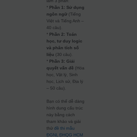
làm 3 phần:
*
Phần 1: Sử dụng
ngôn ngữ
(Tiếng
Việt và Tiếng Anh –
40 câu).
*
Phần 2: Toán
học, tư duy logic
và phân tích số
liệu
(30 câu).
*
Phần 3: Giải
quyết vấn đề
(Hóa
học, Vật lý, Sinh
học, Lịch sử, Địa lý
– 50 câu).
Bạn có thể dễ dàng
hình dung cấu trúc
này bằng cách
tham khảo và giải
thử
đề thi mẫu
ĐGNL ĐHQG HCM