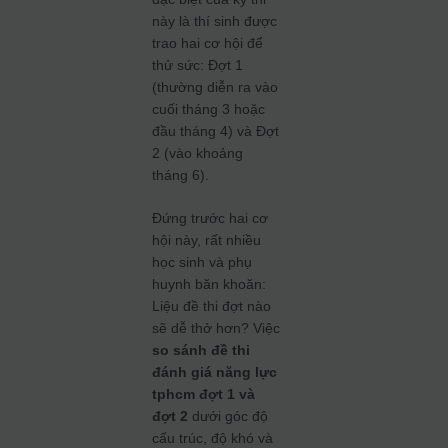
này là thí sinh được
trao hai cơ hội để
thử sức: Đợt 1
(thường diễn ra vào
cuối tháng 3 hoặc
đầu tháng 4) và Đợt
2 (vào khoảng
tháng 6).
Đứng trước hai cơ
hội này, rất nhiều
học sinh và phụ
huynh băn khoăn:
Liệu đề thi đợt nào
sẽ dễ thở hơn? Việc
so sánh đề thi
đánh giá năng lực
tphcm đợt 1 và
đợt 2
dưới góc độ
cấu trúc, độ khó và