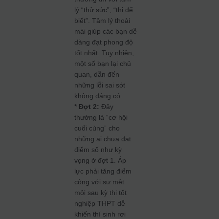
lý “thử sức”, “thi để
biết”. Tâm lý thoải
mái giúp các bạn dễ
dàng đạt phong độ
tốt nhất. Tuy nhiên,
một số bạn lại chủ
quan, dẫn đến
những lỗi sai sót
không đáng có.
*
Đợt 2:
Đây
thường là “cơ hội
cuối cùng” cho
những ai chưa đạt
điểm số như kỳ
vọng ở đợt 1. Áp
lực phải tăng điểm
cộng với sự mệt
mỏi sau kỳ thi tốt
nghiệp THPT dễ
khiến thí sinh rơi