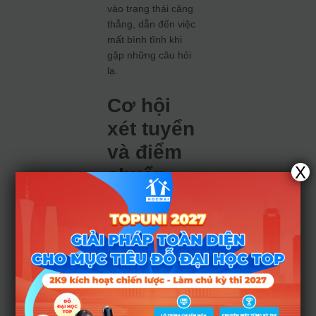
vào trạng thái căng
thẳng, dẫn đến việc
mất bình tĩnh khi
gặp những câu hỏi
lạ.
Cơ hội
xét tuyển
và điểm
X
chuẩn
giữa hai
đợt
Một hiểu lầm phổ
biến là “thi đợt 2 sẽ
có điểm chuẩn cao
hơn”. Thực tế, điểm