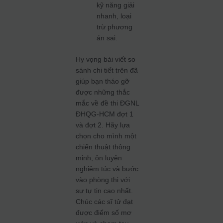
kỹ năng giải
nhanh, loại
trừ phương
án sai.
Hy vọng bài viết so
sánh chi tiết trên đã
giúp bạn tháo gỡ
được những thắc
mắc về đề thi ĐGNL
ĐHQG-HCM đợt 1
và đợt 2. Hãy lựa
chọn cho mình một
chiến thuật thông
minh, ôn luyện
nghiêm túc và bước
vào phòng thi với
sự tự tin cao nhất.
Chúc các sĩ tử đạt
được điểm số mơ