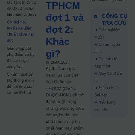
lực tphcm đợt 1
TPHCM
5 điểm năm 2026: Thí
và đợt 2: Khác
sinh cần lưu ý gì?
biệt nằm ở đâu?
đợt 1 và
CÔNG CỤ
Cơ hội xét
TRA CỨU
đợt 2:
tuyển và điểm
➜
Trắc nghiệm
chuẩn giữa hai
MBTI
Khác
đợt
➜
Đề án tuyển
Giải pháp bứt
gì?
sinh
phá điểm số kỳ
➜
Tra cứu tổ
thi Đánh giá
26/06/2026
hợp môn
năng lực
Kỳ thi Đánh giá
➜
Quy đổi điểm
Chiến thuật ôn
năng lực của Đại
tập thông minh
thi
học Quốc gia
để chinh phục
➜
Điểm chuẩn
TP.HCM (ĐGNL
cả hai đợt thi
ĐHQG-HCM) đã trở
Đại học
thành một trong
➜
Xếp hạng
những phương thức
điểm thi
xét tuyển đại học
phổ biến và uy tín
nhất hiện nay. Điểm
đặc biệt của kỳ thi