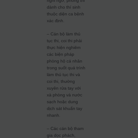
nghi ngờ, phòng thi
dành cho thí sinh
thuộc diện ca bệnh
xác định.
– Cán bộ làm thủ
tục thi, coi thi phải
thực hiện nghiêm
các biện pháp
phòng hộ cá nhân
trong suốt quá trình
làm thủ tục thi và
coi thi, thường
xuyên rửa tay với
xà phòng và nước
sạch hoặc dung
dịch sát khuẩn tay
nhanh.
– Các cán bộ tham
gia dọc phách,