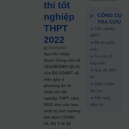
thi tốt
kiến công bố 9.8,
nguyện vọng tăng vọt
nghiệp
CÔNG CỤ
67%
TRA CỨU
THPT
➜
Trắc nghiệm
MBTI
2022
➜
Đề án tuyển
05/05/2022
sinh
Sau khi nhận
➜
Tra cứu tổ
được Công văn số
hợp môn
1611/BGDĐT-QLCL
➜
Quy đổi điểm
của Bộ GD&ĐT về
thi
việc góp ý
➜
Điểm chuẩn
phương án tổ
Đại học
chức thi tốt
➜
Xếp hạng
nghiệp THPT năm
2022 cho các học
điểm thi
sinh bị ảnh hưởng
bởi dịch COVID-
19, Bộ Y tế đã