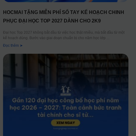
HOCMAI TẶNG MIỄN PHÍ SỔ TAY KẾ HOẠCH CHINH
PHỤC ĐẠI HỌC TOP 2027 DÀNH CHO 2K9
Đại học Top 2027 không bắt đầu từ việc học thật nhiều, mà bắt đầu từ một
kế hoạch đúng. Bước vào giai đoạn chuẩn bị cho năm học lớp
Đọc thêm ➤