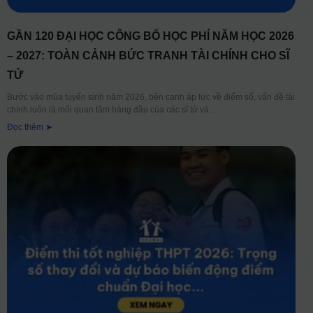
GẦN 120 ĐẠI HỌC CÔNG BỐ HỌC PHÍ NĂM HỌC 2026
– 2027: TOÀN CẢNH BỨC TRANH TÀI CHÍNH CHO SĨ
TỬ
Bước vào mùa tuyển sinh năm 2026, bên cạnh áp lực về điểm số, vấn đề tài
chính luôn là mối quan tâm hàng đầu của các sĩ tử và
Đọc thêm ➤