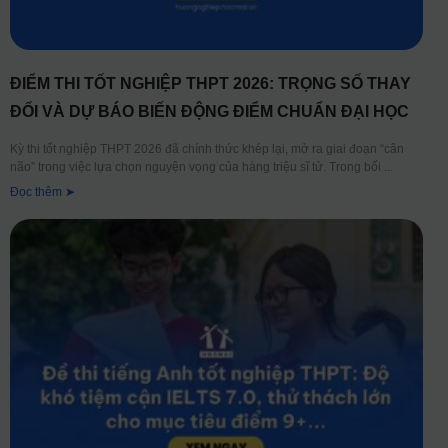
ĐIỂM THI TỐT NGHIỆP THPT 2026: TRỌNG SỐ THAY
ĐỔI VÀ DỰ BÁO BIẾN ĐỘNG ĐIỂM CHUẨN ĐẠI HỌC
Kỳ thi tốt nghiệp THPT 2026 đã chính thức khép lại, mở ra giai đoạn “cân
não” trong việc lựa chọn nguyện vọng của hàng triệu sĩ tử. Trong bối
Đọc thêm ➤