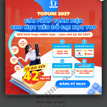
xúc gần với người
khác nếu có thể (chỉ
được phép bỏ khẩu
trang trong khi làm
bài thi, khi phát biểu
phải đeo khẩu
trang).
Đối với cán bộ coi
thi, giám sát:
– Tùy theo tình hình
thực tế, bố trí cán
bộ coi thi và cán bộ
giám sát
cố định
cho tất cả các buổi
thi (nếu có thể) tại
những phòng thi
dành cho thí sinh
thuộc diện ca bệnh