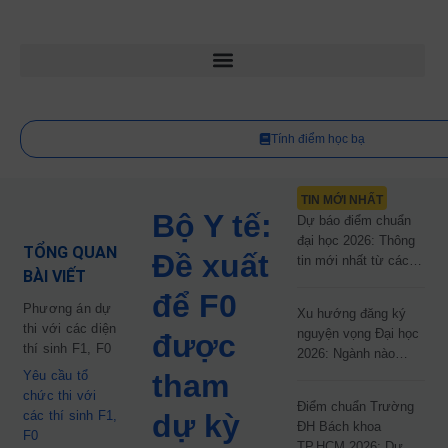
Tính điểm học bạ
TIN MỚI NHẤT
Bộ Y tế:
Dự báo điểm chuẩn
đại học 2026: Thông
TỔNG QUAN
Đề xuất
tin mới nhất từ các
BÀI VIẾT
trường đại học công
để F0
lập
Phương án dự
Xu hướng đăng ký
thi với các diện
nguyện vọng Đại học
được
thí sinh F1, F0
2026: Ngành nào
đang dẫn đầu cuộc
Yêu cầu tổ
tham
đua?
chức thi với
Điểm chuẩn Trường
các thí sinh F1,
dự kỳ
ĐH Bách khoa
F0
TP.HCM 2026: Dự