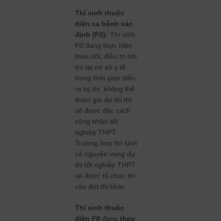
Thí sinh thuộc
diện ca bệnh xác
định (F0):
Thí sinh
F0 đang thực hiện
theo dõi, điều trị nội
trú tại cơ sở y tế
trong thời gian diễn
ra kỳ thi, không thể
tham gia dự thi thì
sẽ được đặc cách
công nhận tốt
nghiệp THPT.
Trường hợp thí sinh
có nguyện vọng dự
thi tốt nghiệp THPT
sẽ được tổ chức thi
vào đợt thi khác.
Thí sinh thuộc
diện F0
đang
theo