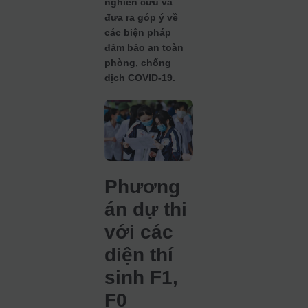
nghiên cứu và
đưa ra góp ý về
các biện pháp
đảm bảo an toàn
phòng, chống
dịch COVID-19.
Phương
án dự thi
với các
diện thí
sinh F1,
F0