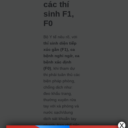
các thí
sinh F1,
F0
Bộ Y tế nêu rõ, với
thí sinh diện tiếp
xúc gần (F1), ca
bệnh nghi ngờ, ca
bệnh xác định
(F0)
, khi tham dự
thi phải tuân thủ các
biện pháp phòng,
chống dịch như:
đeo khẩu trang,
thường xuyên rửa
tay với xà phòng và
nước sạch/dung
dịch sát khuẩn tay
X
nhanh, hạn chế tiếp