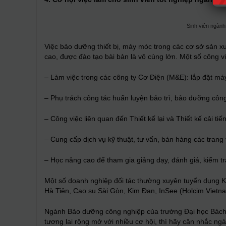
Sinh viên ngàn
Việc bảo dưỡng thiết bị, máy móc trong các cơ sở sản xu
cao, được đào tạo bài bản là vô cùng lớn. Một số công 
–
Làm việc trong các công ty Cơ Điện (M&E): lắp đặt máy
–
Phụ trách công tác huấn luyện bảo trì, bảo dưỡng côn
–
Công việc liên quan đến Thiết kế lại và Thiết kế cải t
–
Cung cấp dịch vụ kỹ thuật, tư vấn, bán hàng các trang 
–
Học nâng cao để tham gia giảng dạy, đánh giá, kiểm 
Một số doanh nghiệp đối tác thường xuyên tuyển dụng Kỹ
Hà Tiên, Cao su Sài Gòn, Kim Đan, InSee (Holcim Viet
Ngành Bảo dưỡng công nghiệp của trường Đại học Bách
tương lai rộng mở với nhiều cơ hội, thì hãy cân nhắc ng