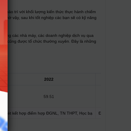
t bảo trì với khối lượng kiến thức thực hành chiếm
ợ. Nhờ vậy, sau khi tốt nghiệp các bạn sẽ có kỹ năng
tế trong các nhà máy, các doanh nghiệp dịch vụ qua
nghiệp cũng được tổ chức thường xuyên. Đây là những
2022
2021
59.51
22
Xét kết hợp điểm hợp ĐGNL, TN THPT, Học bạ
Điểm thi TN THP