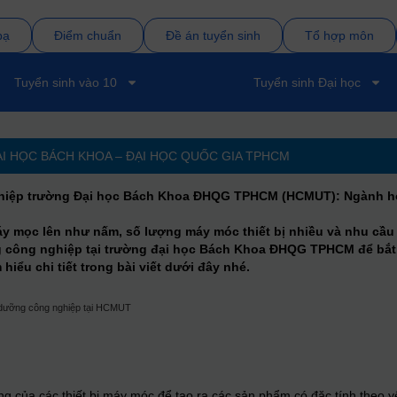
bạ
Điểm chuẩn
Đề án tuyển sinh
Tổ hợp môn
Tuyển sinh vào 10
Tuyển sinh Đại học
 HỌC BÁCH KHOA – ĐẠI HỌC QUỐC GIA TPHCM
iệp trường Đại học Bách Khoa ĐHQG TPHCM (HCMUT): Ngành học
y mọc lên như nấm, số lượng máy móc thiết bị nhiều và nhu cầu b
 công nghiệp tại trường đại học Bách Khoa ĐHQG TPHCM để bắt 
iểu chi tiết trong bài viết dưới đây nhé.
 dưỡng công nghiệp tại HCMUT
ng của các thiết bị máy móc để tạo ra các sản phẩm có đặc tính theo yê