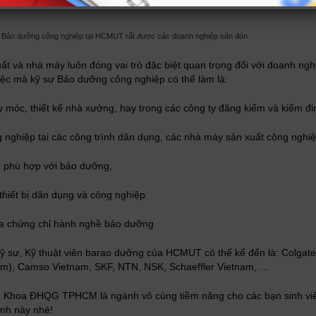
h Bảo dưỡng công nghiệp tại HCMUT rất được các doanh nghiệp săn đón
ất và nhà máy luôn đóng vai trò đặc biệt quan trọng đối với doanh ng
việc mà kỹ sư Bảo dưỡng công nghiệp có thể làm là:
 móc, thiết kế nhà xưởng, hay trong các công ty đăng kiểm và kiểm địn
g nghiệp tại các công trình dân dụng, các nhà máy sản xuất công nghi
iến phù hợp với bảo dưỡng,
thiết bị dân dụng và công nghiệp
tra chứng chỉ hành nghề bảo dưỡng
 sư, Kỹ thuật viên barao dưỡng của HCMUT có thể kể đến là: Colgate–
nam), Camso Vietnam, SKF, NTN, NSK, Schaeffler Vietnam, …
 Khoa ĐHQG TPHCM là ngành vô cùng tiềm năng cho các bạn sinh vi
ành này nhé!