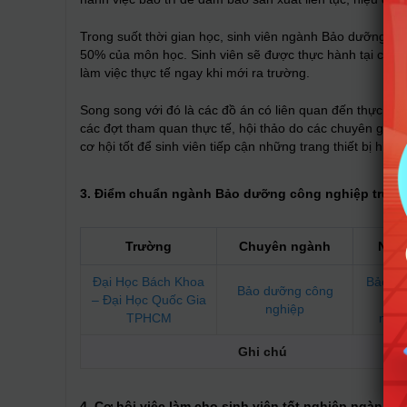
Trong suốt thời gian học, sinh viên ngành Bảo dưỡng cô
50% của môn học. Sinh viên sẽ được thực hành tại các xư
làm việc thực tế ngay khi mới ra trường.
Song song với đó là các đồ án có liên quan đến thực tế 
các đợt tham quan thực tế, hội thảo do các chuyên gia b
cơ hội tốt để sinh viên tiếp cận những trang thiết bị hiện 
3. Điểm chuẩn ngành Bảo dưỡng công nghiệp trư
Trường
Chuyên ngành
Ngà
Đại Học Bách Khoa
Bảo d
Bảo dưỡng công
– Đại Học Quốc Gia
Côn
nghiệp
TPHCM
nghi
Ghi chú
4. Cơ hội việc làm cho sinh viên tốt nghiệp ngành