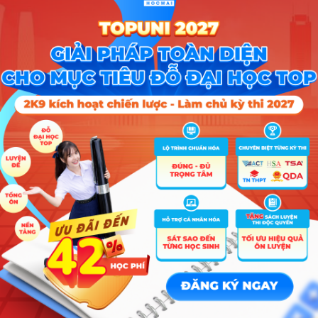
ng nghiệp của HCMUT luôn được giới thiệu học và thực hành các kỹ thuậ
ởng và phòng thí nghiệm với các trang thiết bị hiện đại do Pháp tài tr
bảo trì trong doanh nghiệp. Các kỹ sư tương lai sẽ được đào tạo thực 
ảo trì hàng đầu trình bày. Hơn nữa, các đợt thực tập tại cơ sở công 
đại và các kỹ thuật bảo trì thực tế.
ờng đại học Bách Khoa ĐHQG TPHCM
nh
2023
ưỡng
g
57.33
ệp
Tốt nghiệp THPT; Điểm thi TN THPT theo tổ hợp xét tuyển x 3
 Bảo dưỡng công nghiệp