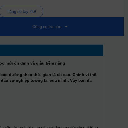
Tặng sổ tay 2k9
Công cụ tra cứu
 mới ổn định và giàu tiềm năng
ảo dưỡng theo thời gian là rất cao. Chính vì thế,
đầu sự nghiệp tương lai của mình. Vậy bạn đã
u cầu, trong thời gian cần sử dụng và với chi phí tổng