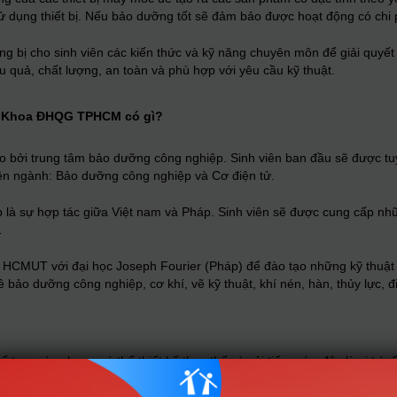
sử dụng thiết bị. Nếu bảo dưỡng tốt sẽ đảm bảo được hoạt động có chi p
 bị cho sinh viên các kiến thức và kỹ năng chuyên môn để giải quyết 
iệu quả, chất lượng, an toàn và phù hợp với yêu cầu kỹ thuật.
h Khoa ĐHQG TPHCM có gì?
bởi trung tâm bảo dưỡng công nghiệp. Sinh viên ban đầu sẽ được tuy
yên ngành: Bảo dưỡng công nghiệp và Cơ điện tử.
à sự hợp tác giữa Việt nam và Pháp. Sinh viên sẽ được cung cấp nhữ
…
a HCMUT với đại học Joseph Fourier (Pháp) để đào tạo những kỹ thuật 
 bảo dưỡng công nghiệp, cơ khí, vẽ kỹ thuật, khí nén, hàn, thủy lực, đi
 tạo máy nhưng có thể thiết kế thay thế và cải tiến máy, đây là vị trí
i học Bách khoa sẽ có khả năng lãnh đạo kết hợp với các kiến thức chu
ả, an toàn và phù hợp với yêu cầu về môi trường sạch.