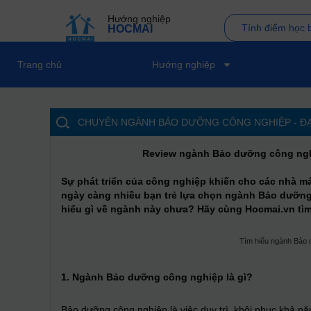
Hướng nghiệp
Tính điểm học 
HOCMAI
Trang chủ
Hướng nghiệp
CHUYÊN NGÀNH BẢO DƯỠNG CÔNG NGHIỆP - ĐẠI
Review ngành Bảo dưỡng công ngh
Sự phát triển của công nghiệp khiến cho các nhà má
ngày càng nhiều bạn trẻ lựa chọn ngành Bảo dưỡng
hiểu gì về ngành này chưa? Hãy cùng Hocmai.vn tìm h
Tìm hiểu ngành Bảo
1. Ngành Bảo dưỡng công nghiệp là gì?
Bảo dưỡng công nghiệp là việc duy trì, khôi phục khả nă