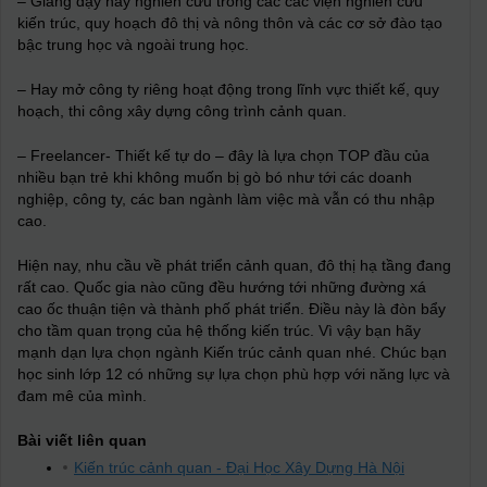
– Giảng dạy hay nghiên cứu trong các các viện nghiên cứu
kiến trúc, quy hoạch đô thị và nông thôn và các cơ sở đào tạo
bậc trung học và ngoài trung học.
– Hay
mở công ty riêng hoạt động trong lĩnh vực thiết kế, quy
hoạch, thi công xây dựng công trình cảnh quan.
– Freelancer- Thiết kế tự do – đây là lựa chọn TOP đầu của
nhiều bạn trẻ khi không muốn bị gò bó như tới các doanh
nghiệp, công ty, các ban ngành làm việc mà vẫn có thu nhập
cao.
Hiện nay, nhu cầu về phát triển cảnh quan, đô thị hạ tầng đang
rất cao. Quốc gia nào cũng đều hướng tới những đường xá
cao ốc thuận tiện và thành phố phát triển. Điều này là đòn bẩy
cho tầm quan trọng của hệ thống kiến trúc. Vì vậy bạn hãy
mạnh dạn lựa chọn ngành Kiến trúc cảnh quan nhé. Chúc bạn
học sinh lớp 12 có những sự lựa chọn phù hợp với năng lực và
đam mê của mình.
Bài viết liên quan
Kiến trúc cảnh quan - Đại Học Xây Dựng Hà Nội