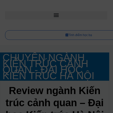
Tính điểm học bạ
CHUYÊN NGÀNH
KIẾN TRÚC CẢNH
QUAN - ĐẠI HỌC
KIẾN TRÚC HÀ NỘI
Review ngành Kiến
trúc cảnh quan – Đại