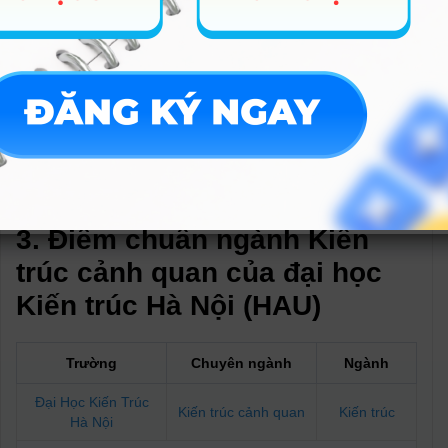
toàn cầu đến đất nước, vùng, địa phương, quy hoạch, quy
hoạch vùng.
Bên cạnh đó, các bạn có cơ hội học tập chuyển tiếp thạc sĩ hay
tiến sĩ tại các trường đối tác nước ngoài của trường Đại học
Kiến trúc Hà Nội. Và hơn thế nữa, sinh viên có cơ hội học văn
bằng hai, sau đại học trong hay ngoài nước theo ngành,
chuyên ngành khác nhau như: Thiết kế đô thị, Kiến trúc Quy
hoạch đô thị, Quản lý dự án, Quản lý đô thị, Bảo tồn di sản kiến
trúc..
3. Điểm chuẩn ngành Kiến
trúc cảnh quan của đại học
Kiến trúc Hà Nội (HAU)
Trường
Chuyên ngành
Ngành
Đại Học Kiến Trúc
Kiến trúc cảnh quan
Kiến trúc
Hà Nội