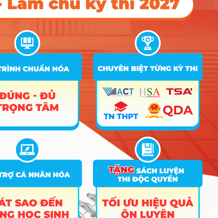
như Giải thưởng thành tựu sinh viên
kiến trúc AA – Awards diễn
ra hàng năm.
Lễ trao giải thưởng AA cho sinh viên đại học Kiến trúc Hà Nội
Các kiến trúc sư tương lai được trang bị những kiến thức về
cảnh quan văn hoá, cảnh quan sinh thái để thực hiện nhiều đồ
án khác nhau như: cảnh quan khu đặc thù, thiết kế không gian
công cộng, cảnh quan khu vực di sản, cảnh quan đô thị đương
đại, cảnh quan nông thôn, quản lý cảnh quan ở quy mô từ