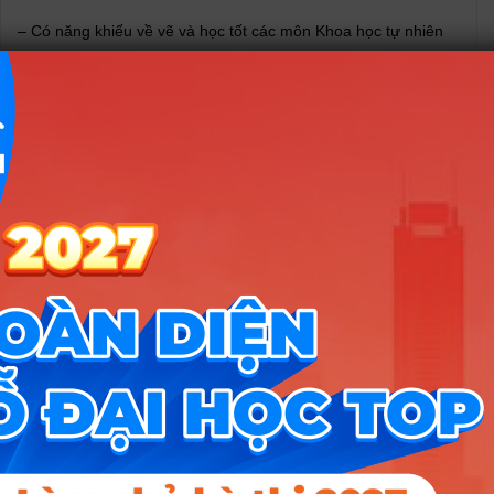
– Có năng khiếu về vẽ và học tốt các môn Khoa học tự nhiên
– Đam mê hình khối và khao khát sáng tạo,
– Yêu thích sự tìm tòi và có đam mê với nghệ thuật,
– Nhận thức và tạo dựng cái đẹp và có năng lực tư duy thẩm
mỹ trong không gian.
Chương trình ngành Kiến trúc cảnh quan kế thừa chương trình
đào tạo của Đại học Kiến trúc Hà Nội với các trường Kiến trúc
Pháp ngữ và đặc biệt là trường Đại học Kiến trúc Quốc gia
Bordeaux (Pháp). Vì vậy, sinh viên được tiếp cận và kế thừa
các phương pháp đào tạo rất tiên tiến và liên văn hoá được
cập nhật thường xuyên theo quốc tế và đặc biệt là của Pháp và
được điều chỉnh phù hợp với thực tiễn của Việt Nam.
Đặc biệt, phương pháp học thực hành hiệu quả nhất cho sinh
viên chuyên ngành Kiến trúc cảnh quan tại HAU chính là hệ
thống đồ án. Hằng năm, nhà trường thường xuyên tổ chức các
hoạt động để sinh viên được trau dồi, phát huy, trải nghiệm