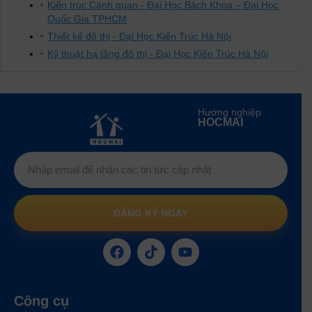
Kiến trúc Cảnh quan - Đại Học Bách Khoa – Đại Học
Quốc Gia TPHCM
Thiết kế đô thị - Đại Học Kiến Trúc Hà Nội
Kỹ thuật hạ tầng đô thị - Đại Học Kiến Trúc Hà Nội
Hướng nghiệp
HOCMAI
ĐĂNG KÝ NGAY
Công cụ