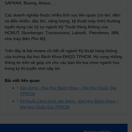
SAFRAN, Boeing, Airbus, …
Các doanh nghiệp thuộc nhiều lĩnh vực liên quan (cơ khí, điện
và điều khiển, dầu khí, năng lượng, kỹ thuật máy tính) thường
tuyển dụng các kỹ sư ngành Kỹ Thuật Hàng Không của
HCMUT: Slumberger, Transoceans, Labsoft, Petrolimex, IBM,
nhà máy điện Phú Mỹ,…
Trên đây là bài review chi tiết về ngành Kỹ thuật hàng không
của trường đại học Bách Khoa ĐHQG TPHCM. Hy vọng những
thông tin trên sẽ giúp ích cho các bạn khi lựa chọn ngành học
trong kỳ thi tuyển sinh sắp tới.
Bài viết liên quan
Xây dựng - Đại Học Bách Khoa – Đại Học Quốc Gia
TPHCM
Kỹ thuật Công trình xây dựng - Đại Học Bách Khoa –
Đại Học Quốc Gia TPHCM
Hướng nghiệp