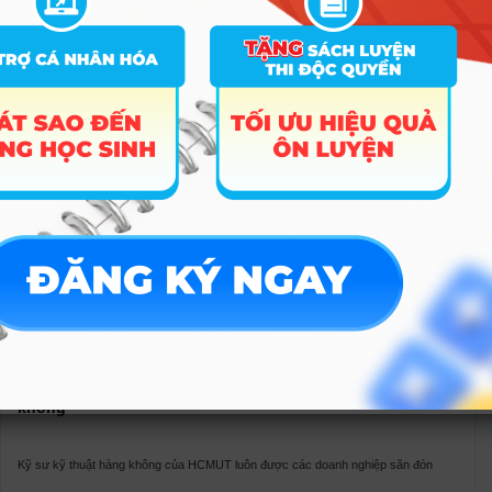
3. Điểm chuẩn ngành Kỹ thuật hàng không trường Đại
học Bách Khoa ĐHQG TPHCM
Trường
Chuyên ngành
Ngành
Kỹ thuật Tà
Đại Học Bách Khoa –
Kỹ thuật hàng
thủy;Kỹ thuậ
Đại Học Quốc Gia
không
Hàng không
TPHCM
(Nhóm ngành
Ghi chú
4. Cơ hội việc làm cho sinh viên ngành Kỹ thuật hàng
không
Kỹ sư kỹ thuật hàng không của HCMUT luôn được các doanh nghiệp săn đón