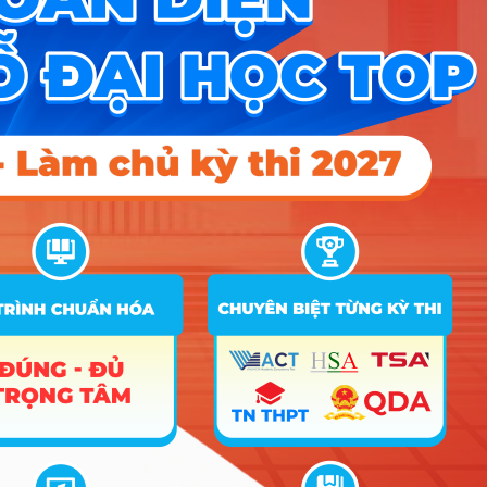
kiện để thực tập và thực hành. Đến năm cuối, bạn có thể đi
thực tập tại các doanh nghiệp về lĩnh vực Kỹ thuật hàng không
liên kết với trường. Nhà trường thường xuyên tổ chức các hội
thảo chuyên đề về kỹ thuật và công nghệ mới do các giáo sư
và chuyên gia đến từ các tập đoàn và trường đại học hàng đầu
trên thế giới chia sẻ.
Đại học Bách Khoa luôn khuyến khích sinh viên tham gia hoạt
động nghiên cứu khoa học được chính giảng viên hướng dẫn.
Ngoài ra còn có CLB Thiết kế máy bay mô hình với những bạn
trẻ đam mê và được hướng dẫn bởi những giảng viên giàu
kinh nghiệm. Đây sẽ là cơ hội lớn để bạn mở rộng mối quan
hệ, học thêm những kiến thức mới, nâng cao tay nghề thực
hành và có tương lai rộng mở hơn.
Ngoài hệ đào tạo chuẩn, ngành Kỹ thuật hàng không còn có hệ
đào tạo chất lượng cao Việt – Pháp. Theo học chương trình
này bạn sẽ có nhiều cơ hội học trong môi trường chuyên
nghiệp, trang thiết bị hiện đại, giảng viên giàu kinh nghiệm.
Việc học tập 100% bằng tiếng Anh cũng là cơ hội để trau dồi
ngoại ngữ, sẵn sàng làm việc trong môi trường quốc tế ngay
khi ra trường.