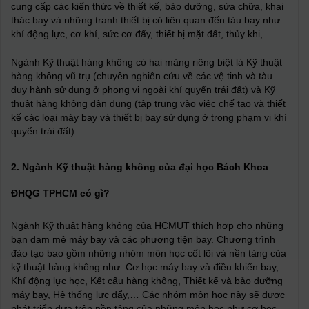
cung cấp các kiến thức về thiết kế, bảo dưỡng, sửa chữa, khai
thác bay và những tranh thiết bị có liên quan đến tàu bay như:
khí động lực, cơ khí, sức cơ đẩy, thiết bị mặt đất, thủy khi,…
Ngành Kỹ thuật hàng không có hai mảng riêng biệt là Kỹ thuật
hàng không vũ trụ (chuyên nghiên cứu về các vệ tinh và tàu
duy hành sử dụng ở phong vi ngoài khí quyển trái đất) và Kỹ
thuật hàng không dân dụng (tập trung vào việc chế tạo và thiết
kế các loại máy bay và thiết bị bay sử dụng ở trong phạm vi khí
quyển trái đất).
2. Ngành Kỹ thuật hàng không của đại học Bách Khoa
ĐHQG TPHCM có gì?
Ngành Kỹ thuật hàng không của HCMUT thích hợp cho những
bạn đam mê máy bay và các phương tiện bay. Chương trình
đào tạo bao gồm những nhóm môn học cốt lõi và nền tảng của
kỹ thuật hàng không như: Cơ học máy bay và điều khiển bay,
Khí động lực học, Kết cấu hàng không, Thiết kế và bảo dưỡng
máy bay, Hệ thống lực đẩy,… Các nhóm môn học này sẽ được
phát triển dựa trên nền tảng của những môn học như cơ học