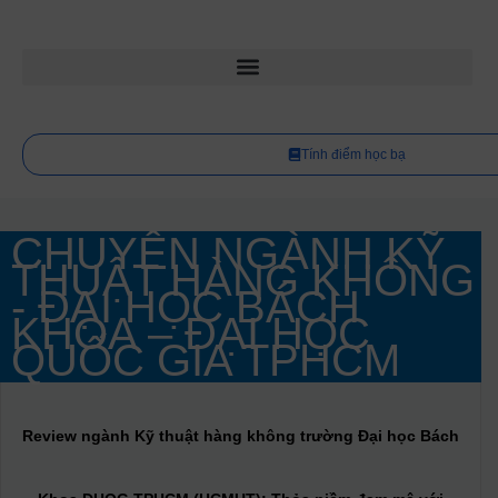
Tính điểm học bạ
CHUYÊN NGÀNH KỸ
THUẬT HÀNG KHÔNG
- ĐẠI HỌC BÁCH
KHOA – ĐẠI HỌC
QUỐC GIA TPHCM
Review ngành Kỹ thuật hàng không trường Đại học Bách