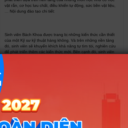
vật rắn, cơ học lưu chất, điều khiển tự động, sức bền vật liệu,
… Nội dung đào tạo chi tiết:
Sinh viên Bách Khoa được trang bị những kiến thức cần thiết
của một Kỹ sư kỹ thuật hàng không. Và trên những nền tảng
đó, sinh viên sẽ khuyến khích khả năng tự tìm tòi, nghiên cứu
để phát triển thêm các kiến thức mới. Bên cạnh đó, sinh viên
cũng được phát triển các kỹ năng giải quyết vấn đề, khả năng
lãnh đạo, khả năng làm việc nhóm, ngoại ngữ chuyên ngành,
…
Sau khi hoàn thành chương trình học, sinh viên sẽ có đủ kiến
thức và kỹ năng để đảm nhận các hoạt động như quản lý, khai
thác, bảo trì, vận hành, sửa chữa máy bay; nghiên cứu thiết
kế, chế tạo các loại máy bay nhỏ và những phương tiện giao
thông lưỡng dụng; ứng dụng các kiến thức để làm việc trong
những lĩnh vực liên quan như: năng lượng tái tạo, kỹ thuật
hàng hải, cơ khí, xây dựng, điều khiển tự động,…
Sinh viên Kỹ thuật hàng không của Bách Khoa có nhiều điều