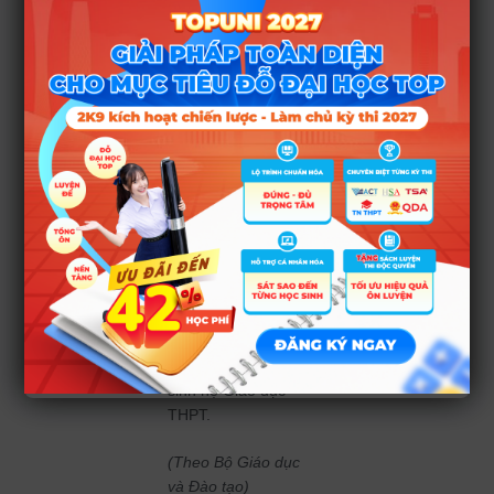
đạt được thành tích
nổi bật.
Trong đó:
– Tổng điểm 3 bài
thi: Toán + Văn
+ Điểm trung bình
của bài thi tổ hợp;
– Các giá trị khác
tương tự với công
thức dành cho học
sinh hệ Giáo dục
THPT.
(Theo Bộ Giáo dục
và Đào tạo)