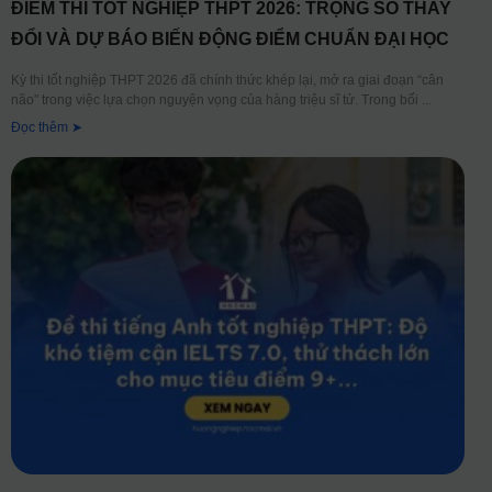
ĐIỂM THI TỐT NGHIỆP THPT 2026: TRỌNG SỐ THAY
ĐỔI VÀ DỰ BÁO BIẾN ĐỘNG ĐIỂM CHUẨN ĐẠI HỌC
Kỳ thi tốt nghiệp THPT 2026 đã chính thức khép lại, mở ra giai đoạn “cân
não” trong việc lựa chọn nguyện vọng của hàng triệu sĩ tử. Trong bối
Đọc thêm ➤