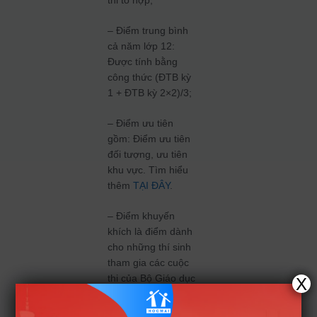
thi tổ hợp;
– Điểm trung bình
cả năm lớp 12:
Được tính bằng
công thức (ĐTB kỳ
1 + ĐTB kỳ 2×2)/3;
– Điểm ưu tiên
gồm: Điểm ưu tiên
đối tượng, ưu tiên
khu vực. Tìm hiểu
thêm
TẠI ĐÂY
.
– Điểm khuyến
khích là điểm dành
cho những thí sinh
tham gia các cuộc
thi của Bộ Giáo dục
X
tổ chức (phân theo
diện tốt nghiệp) và