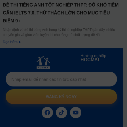
ĐỀ THI TIẾNG ANH TỐT NGHIỆP THPT: ĐỘ KHÓ TIỆM
CẬN IELTS 7.0, THỬ THÁCH LỚN CHO MỤC TIÊU
ĐIỂM 9+
Nhận định về đề thi tiếng Anh trong kỳ thi tốt nghiệp THPT gần đây, nhiều
chuyên gia và giáo viên luyện thi cho rằng dù chất lượng đề đã
Đọc thêm ➤
Hướng nghiệp
HOCMAI
ĐĂNG KÝ NGAY