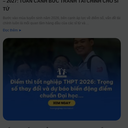
– 2027: TOÀN CẢNH BỨC TRANH TÀI CHÍNH CHO SĨ
TỬ
Bước vào mùa tuyển sinh năm 2026, bên cạnh áp lực về điểm số, vấn đề tài
chính luôn là mối quan tâm hàng đầu của các sĩ tử và
Đọc thêm ➤