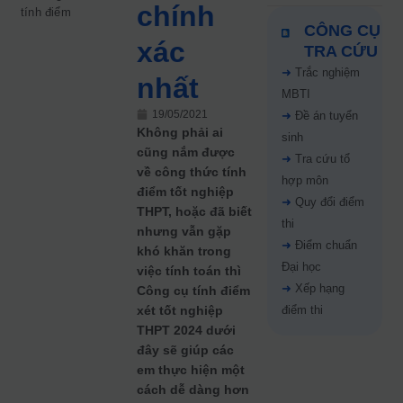
chính
tính điểm
CÔNG CỤ
xác
TRA CỨU
➜
Trắc nghiệm
nhất
MBTI
19/05/2021
➜
Đề án tuyển
Không phải ai
sinh
cũng nắm được
➜
Tra cứu tổ
về công thức tính
hợp môn
điểm tốt nghiệp
➜
Quy đổi điểm
THPT, hoặc đã biết
thi
nhưng vẫn gặp
➜
Điểm chuẩn
khó khăn trong
Đại học
việc tính toán thì
➜
Xếp hạng
Công cụ tính điểm
xét tốt nghiệp
điểm thi
THPT 2024 dưới
đây sẽ giúp các
em thực hiện một
cách dễ dàng hơn