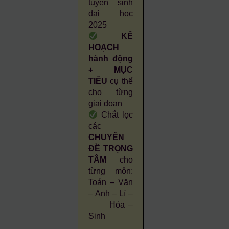
tuyển sinh
đại học
2025
KẾ
HOẠCH
hành động
+ MỤC
TIÊU
cụ thể
cho từng
giai đoạn
Chắt lọc
các
CHUYÊN
ĐỀ TRỌNG
TÂM
cho
từng môn:
Toán – Văn
– Anh – Lí –
Hóa –
Sinh