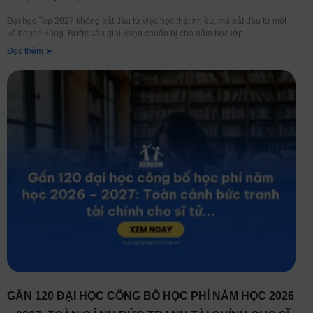
Đại học Top 2027 không bắt đầu từ việc học thật nhiều, mà bắt đầu từ một
kế hoạch đúng. Bước vào giai đoạn chuẩn bị cho năm học lớp
Đọc thêm ➤
GẦN 120 ĐẠI HỌC CÔNG BỐ HỌC PHÍ NĂM HỌC 2026