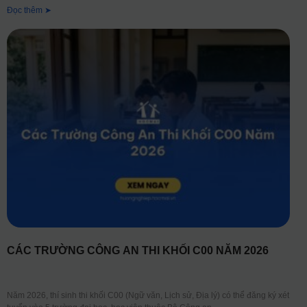
Đọc thêm ➤
CÁC TRƯỜNG CÔNG AN THI KHỐI C00 NĂM 2026
Năm 2026, thí sinh thi khối C00 (Ngữ văn, Lịch sử, Địa lý) có thể đăng ký xét