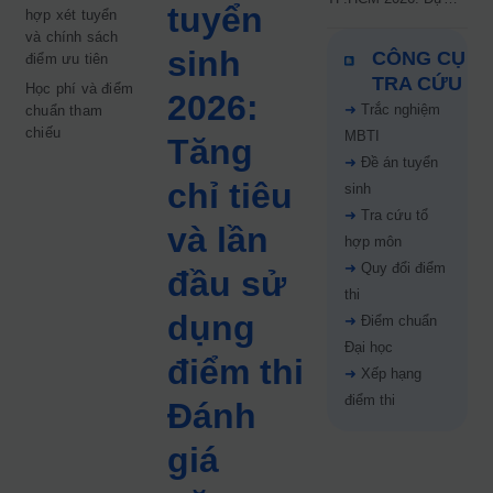
tuyển
hợp xét tuyển
kiến công bố 9.8,
và chính sách
nguyện vọng tăng vọt
sinh
CÔNG CỤ
điểm ưu tiên
67%
TRA CỨU
Học phí và điểm
2026:
➜
Trắc nghiệm
chuẩn tham
chiếu
MBTI
Tăng
➜
Đề án tuyển
chỉ tiêu
sinh
➜
Tra cứu tổ
và lần
hợp môn
➜
Quy đổi điểm
đầu sử
thi
dụng
➜
Điểm chuẩn
Đại học
điểm thi
➜
Xếp hạng
điểm thi
Đánh
giá