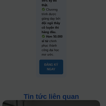
99% kỳ thi
thật.
Chương
trình được
giảng dạy bởi
đội ngũ thầy
cô luyện thi
hàng đầu.
Hơn 50.000
sĩ tử
chinh
phục thành
công đại học
mơ ước.
ĐĂNG KÝ
NGAY
Tin tức liên quan