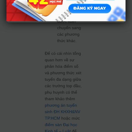
không tuyển
đủ, chỉ tiêu
còn lại sẽ
được luân
chuyển sang
các phương
thức khác.
Để có cái nhìn tổng
quan hơn về sự
phân hóa điểm số
và phương thức xét
tuyển đa dạng giữa
các trường top đầu,
phụ huynh có thể
tham khảo thêm
phương án tuyển
sinh ĐH KHXH&NV
TP.HCM
hoặc mức
điểm sàn Đại học
Kinh tế – Luật
để