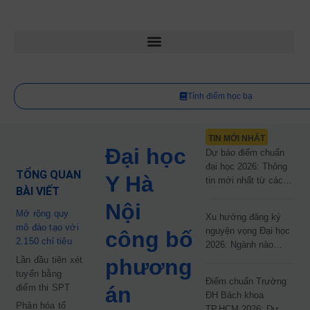
Tính điểm học bạ
TIN MỚI NHẤT
Đại học
Dự báo điểm chuẩn
đại học 2026: Thông
TỔNG QUAN
Y Hà
tin mới nhất từ các
BÀI VIẾT
trường đại học công
Nội
lập
Mở rộng quy
Xu hướng đăng ký
mô đào tạo với
nguyện vọng Đại học
công bố
2.150 chỉ tiêu
2026: Ngành nào
đang dẫn đầu cuộc
Lần đầu tiên xét
phương
đua?
tuyển bằng
Điểm chuẩn Trường
điểm thi SPT
án
ĐH Bách khoa
Phân hóa tổ
TP.HCM 2026: Dự