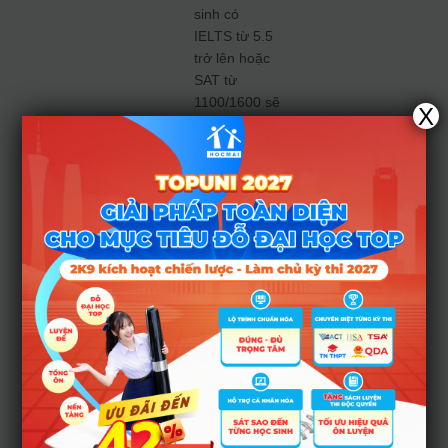
sinh có
IELTS từ 5.5
trở lên hoặc
SAT từ
1100/1600 sẽ
X
được cộng
điểm ưu tiên
(tổng điểm
cộng tối đa 3
điểm, chỉ áp
dụng cho
phương thức
xét điểm thi).
Chỉ tiêu
tuyển
thẳng:
Chiếm tối đa
40% chỉ tiêu
mỗi ngành.
Nếu diện này