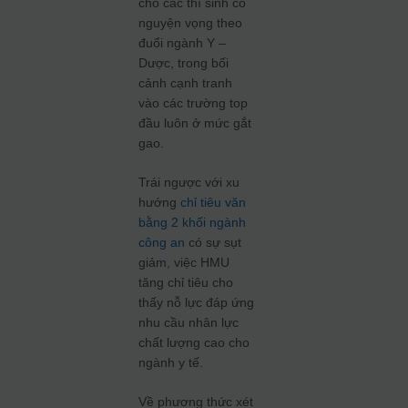
cho các thí sinh có
nguyện vọng theo
đuổi ngành Y –
Dược, trong bối
cảnh cạnh tranh
vào các trường top
đầu luôn ở mức gắt
gao.
Trái ngược với xu
hướng
chỉ tiêu văn
bằng 2 khối ngành
công an
có sự sụt
giảm, việc HMU
tăng chỉ tiêu cho
thấy nỗ lực đáp ứng
nhu cầu nhân lực
chất lượng cao cho
ngành y tế.
Về phương thức xét