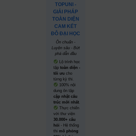
TOPUNI -
GIẢI PHÁP
TOÀN DIỆN
CAM KẾT
ĐỖ ĐẠI HỌC
Ôn chuẩn -
Luyện sâu - Bứt
phá dẫn đầu
Lộ trình học
tập
toàn diện -
tối ưu
cho
từng kỳ thi.
100% nội
dung ôn tập
cập nhật cấu
trúc mới nhất
.
Thực chiến
với thư viện
30.000+ câu
hỏi
- Hệ thống
thi
mô phỏng