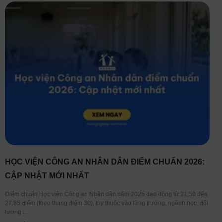
HỌC VIỆN CÔNG AN NHÂN DÂN ĐIỂM CHUẨN 2026:
CẬP NHẬT MỚI NHẤT
Điểm chuẩn Học viện Công an Nhân dân năm 2025 dao động từ 21,50 đến
27,85 điểm (theo thang điểm 30), tùy thuộc vào từng trường, ngành học, đối
tượng