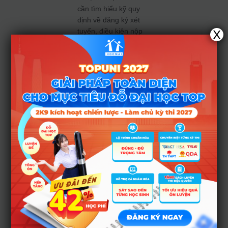
cần tìm hiểu kỹ quy
định về đăng ký xét
tuyển, điều kiện nộp
X
hồ sơ của nhà
trường và thực hiện
đầy đủ các bước.
Ngoài ra, thí sinh
lưu ý các
mốc thời
gian xét tuyển
để
không bỏ lỡ quyền
lợi và cơ hội trúng
tuyển ĐH mơ ước
của mình nhé.
Xem thêm:
Đăng
ký nguyện vọng
2023: Bí kíp sắp
xếp nguyện vọng
đại học thông