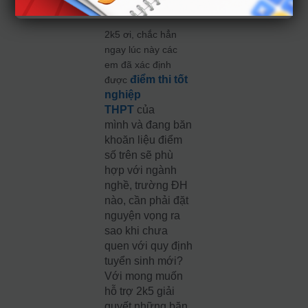
minh
2k5 ơi, chắc hẳn
ngay lúc này các
em đã xác định
điểm thi tốt
được
nghiệp
THPT
của
mình
và đang băn
khoăn liệu điểm
số trên sẽ phù
hợp với ngành
nghề, trường ĐH
nào, cần phải đặt
nguyện vọng ra
sao khi chưa
quen với quy định
tuyển sinh mới?
Với mong muốn
hỗ trợ 2k5 giải
quyết những băn