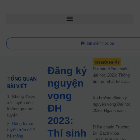
Tính điểm học bạ
TIN MỚI NHẤT
Đăng ký
Dự báo điểm chuẩn
đại học 2026: Thông
TỔNG QUAN
nguyện
tin mới nhất từ các
BÀI VIẾT
trường đại học công
vọng
lập
1. Không được
Xu hướng đăng ký
xét tuyển nếu
nguyện vọng Đại học
ĐH
không qua sơ
2026: Ngành nào
tuyển
đang dẫn đầu cuộc
2023:
đua?
2. Đăng ký xét
Điểm chuẩn Trường
tuyển trên cả 2
Thí sinh
ĐH Bách khoa
hệ thống
TP.HCM 2026: Dự