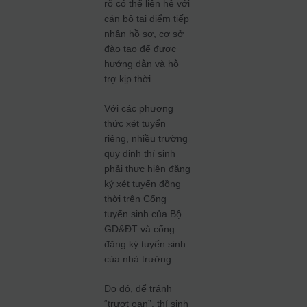
rõ có thể liên hệ với
cán bộ tại điểm tiếp
nhận hồ sơ, cơ sở
đào tạo để được
hướng dẫn và hỗ
trợ kịp thời.
Với các phương
thức xét tuyển
riêng, nhiều trường
quy định thí sinh
phải thực hiện đăng
ký xét tuyển đồng
thời trên Cổng
tuyển sinh của Bộ
GD&ĐT và cổng
đăng ký tuyển sinh
của nhà trường.
Do đó, để tránh
“trượt oan”, thí sinh