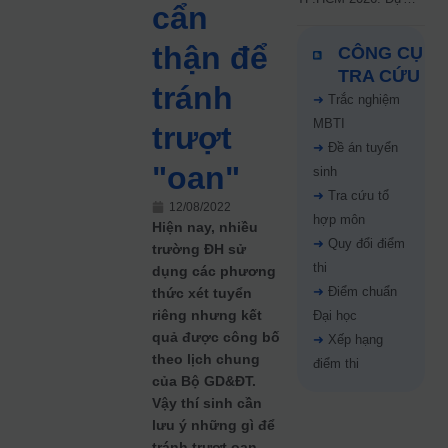
cẩn
kiến công bố 9.8,
nguyện vọng tăng vọt
thận để
CÔNG CỤ
67%
TRA CỨU
tránh
➜
Trắc nghiệm
MBTI
trượt
➜
Đề án tuyển
"oan"
sinh
➜
Tra cứu tổ
12/08/2022
hợp môn
Hiện nay, nhiều
➜
Quy đổi điểm
trường ĐH sử
thi
dụng các phương
➜
Điểm chuẩn
thức xét tuyển
riêng nhưng kết
Đại học
quả được công bố
➜
Xếp hạng
theo lịch chung
điểm thi
của Bộ GD&ĐT.
Vậy thí sinh cần
lưu ý những gì để
tránh trượt oan.