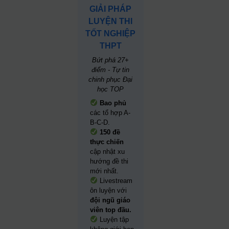
GIẢI PHÁP
LUYỆN THI
TỐT NGHIỆP
THPT
Bứt phá 27+
điểm - Tự tin
chinh phục Đại
học TOP
Bao phủ
các tổ hợp A-
B-C-D.
150 đề
thực chiến
cập nhật xu
hướng đề thi
mới nhất.
Livestream
ôn luyện với
đội ngũ giáo
viên top đầu.
Luyện tập