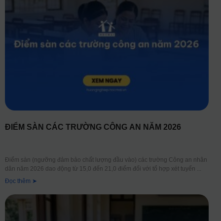
ĐIỂM SÀN CÁC TRƯỜNG CÔNG AN NĂM 2026
Điểm sàn (ngưỡng đảm bảo chất lượng đầu vào) các trường Công an nhân
dân năm 2026 dao động từ 15,0 đến 21,0 điểm đối với tổ hợp xét tuyển
Đọc thêm ➤