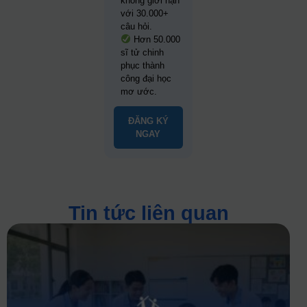
không giới hạn
với 30.000+
câu hỏi.
Hơn 50.000
sĩ tử chinh
phục thành
công đại học
mơ ước.
ĐĂNG KÝ
NGAY
Tin tức liên quan