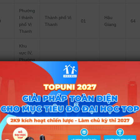
Phường
I thành
Thành phố Vị
Hậu
9
01
64
phố Vị
Thanh
Giang
Thanh
Khu
vực IV,
Phường
IV, TP.
Thành phố Vị
Hậu
2
01
64
Vị
Thanh
Giang
Thanh,
Hậu
Giang
Phường
I thành
Thành phố Vị
Hậu
9
01
64
phố Vị
Thanh
Giang
Thanh