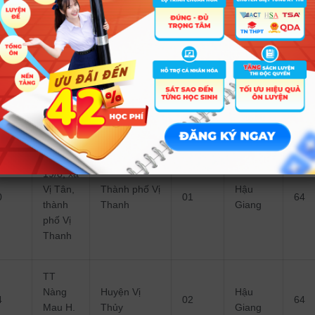
Đường
19/8, xã
Vị Tân,
Thành phố Vị
Hậu
9
01
64
thành
Thanh
Giang
phố Vị
Thanh
Đường
19/8, xã
Vị Tân,
Thành phố Vị
Hậu
0
01
64
thành
Thanh
Giang
phố Vị
Thanh
TT
Nàng
Huyện Vị
Hậu
4
02
64
Mau H.
Thủy
Giang