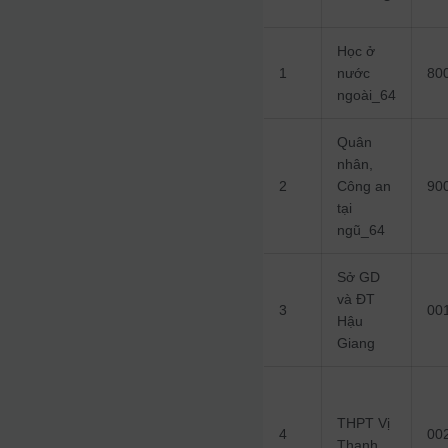
Học ở
1
nước
80
ngoài_64
Quân
nhân,
2
Công an
90
tại
ngũ_64
Sở GD
và ĐT
3
00
Hậu
Giang
THPT Vị
4
00
Thanh