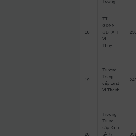
Tường
TT
GDNN-
18
GDTX H.
23
Vị
Thuỷ
Trường
Trung
19
24
cấp Luật
Vị Thanh
Trường
Trung
cấp Kinh
20
tế-Kỹ
35