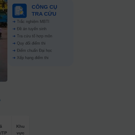
CÔNG CỤ
TRA CỨU
➜
Trắc nghiệm MBTI
➜
Đề án tuyển sinh
➜
Tra cứu tổ hợp môn
➜
Quy đổi điểm thi
➜
Điểm chuẩn Đại học
➜
Xếp hạng điểm thi
ả
ã
Khu
h/TP
vực