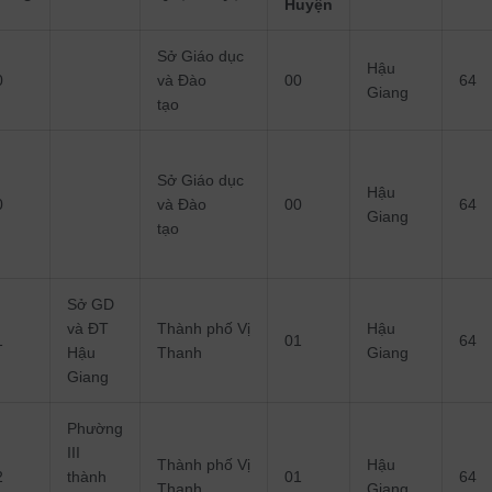
Huyện
Sở Giáo dục
Hậu
0
và Đào
00
64
Giang
tạo
Sở Giáo dục
Hậu
0
và Đào
00
64
Giang
tạo
Sở GD
và ĐT
Thành phố Vị
Hậu
1
01
64
Hậu
Thanh
Giang
Giang
Phường
III
Thành phố Vị
Hậu
2
thành
01
64
Thanh
Giang