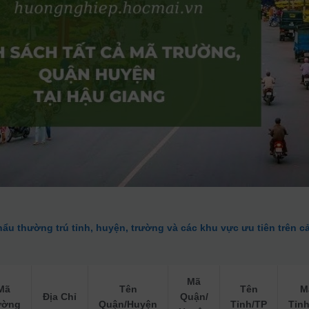
hẩu thường trú tỉnh, huyện, trường và các khu vực ưu tiên trên c
Mã
Mã
Tên
Tên
M
Địa Chỉ
Quận/
ường
Quận/Huyện
Tỉnh/TP
Tỉn