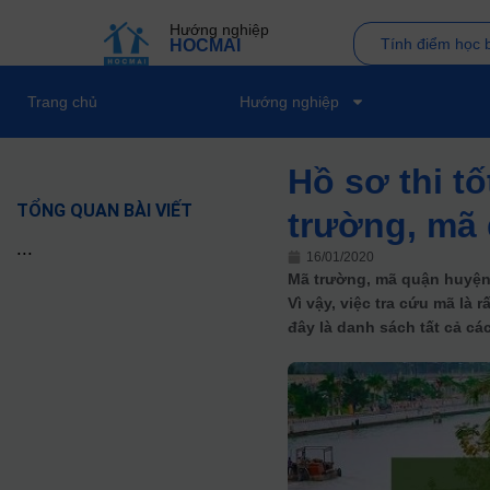
Hướng nghiệp
Tính điểm học 
HOCMAI
Trang chủ
Hướng nghiệp
Hồ sơ thi t
TỔNG QUAN BÀI VIẾT
trường, mã 
...
16/01/2020
Mã trường, mã quận huyện…l
Vì vậy, việc tra cứu mã là 
đây là danh sách tất cả c