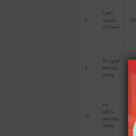
THPT
8
chuyên
03
Vị Thanh
TC nghề
9
tỉnh Hậu
04
Giang
TT
GDTX
10
22
tỉnh Hậu
Giang