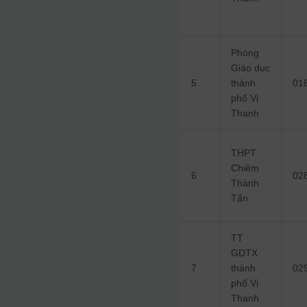
Phòng
Giáo dục
5
thành
01
phố Vị
Thanh
THPT
Chiêm
6
02
Thành
Tấn
TT
GDTX
7
thành
02
phố Vị
Thanh