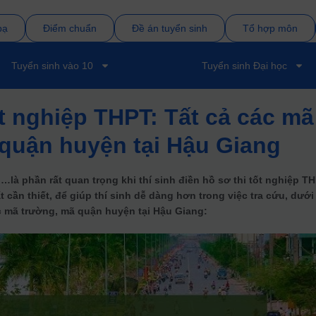
bạ
Điểm chuẩn
Đề án tuyển sinh
Tổ hợp môn
Tuyển sinh vào 10
Tuyển sinh Đại học
ốt nghiệp THPT: Tất cả các mã
quận huyện tại Hậu Giang
à phần rất quan trọng khi thí sinh điền hồ sơ thi tốt nghiệp TH
rất cần thiết, để giúp thí sinh dễ dàng hơn trong việc tra cứu, dưới
ác mã trường, mã quận huyện tại Hậu Giang: