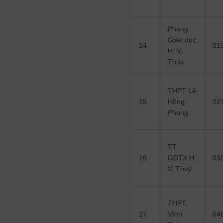
Phòng
Giáo dục
14
01
H. Vị
Thủy
THPT Lê
15
Hồng
02
Phong
TT
16
GDTX H.
03
Vị Thuỷ
THPT
17
Vĩnh
04