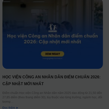
HỌC VIỆN CÔNG AN NHÂN DÂN ĐIỂM CHUẨN 2026:
CẬP NHẬT MỚI NHẤT
Điểm chuẩn Học viện Công an Nhân dân năm 2025 dao động từ 21,50 đến
27,85 điểm (theo thang điểm 30), tùy thuộc vào từng trường, ngành học, đối
tượng
Đọc thêm ➤