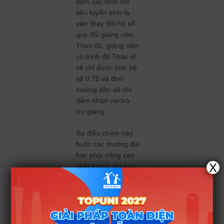
định xác định chỉ
tiêu tuyển sinh là
việc thay đổi hệ số
quy đổi giảng viên.
Theo đó, giảng viên
có trình độ Thạc sĩ
sẽ chỉ được tính hệ
số 0,75 và định
hướng dần sẽ chỉ
đảm nhận vai trò
trợ giảng.
Sự điều chỉnh này
buộc các trường đại
học phải nâng cao
X
chất lượng đội ngũ,
ưu tiên những
người có khả năng
nghiên cứu và tư
duy đổi mới sáng
tạo (TS, PGS, GS).