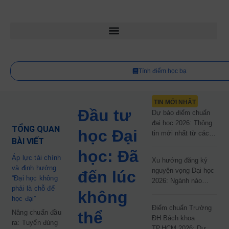
Tính điểm học bạ
TIN MỚI NHẤT
Đầu tư
Dự báo điểm chuẩn
đại học 2026: Thông
TỔNG QUAN
học Đại
tin mới nhất từ các
BÀI VIẾT
trường đại học công
học: Đã
lập
Áp lực tài chính
Xu hướng đăng ký
và định hướng
nguyện vọng Đại học
đến lúc
“Đại học không
2026: Ngành nào
phải là chỗ để
đang dẫn đầu cuộc
không
học đại”
đua?
Điểm chuẩn Trường
Nâng chuẩn đầu
thể
ĐH Bách khoa
ra: Tuyển đúng
TP.HCM 2026: Dự