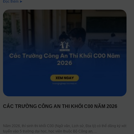
Đọc thêm ➤
CÁC TRƯỜNG CÔNG AN THI KHỐI C00 NĂM 2026
Năm 2026, thí sinh thi khối C00 (Ngữ văn, Lịch sử, Địa lý) có thể đăng ký xét
tuyển vào 5 trường đại học, học viện thuộc Bộ Công an,