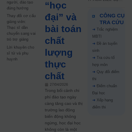
người, đào tạo
“học
kiến công bố 9.8,
đúng hướng
nguyện vọng tăng vọt
đại” và
CÔNG CỤ
Thay đổi cơ cấu
67%
giảng viên:
TRA CỨU
bài toán
Thạc sĩ dần
➜
Trắc nghiệm
chuyển sang vai
MBTI
chất
trò trợ giảng
➜
Đề án tuyển
Lời khuyên cho
lượng
sinh
sĩ tử và phụ
➜
Tra cứu tổ
huynh
thực
hợp môn
➜
Quy đổi điểm
chất
thi
27/04/2026
➜
Điểm chuẩn
Trong bối cảnh chi
Đại học
phí đào tạo ngày
➜
Xếp hạng
càng tăng cao và thị
điểm thi
trường lao động
biến động không
ngừng, học đại học
không còn là một