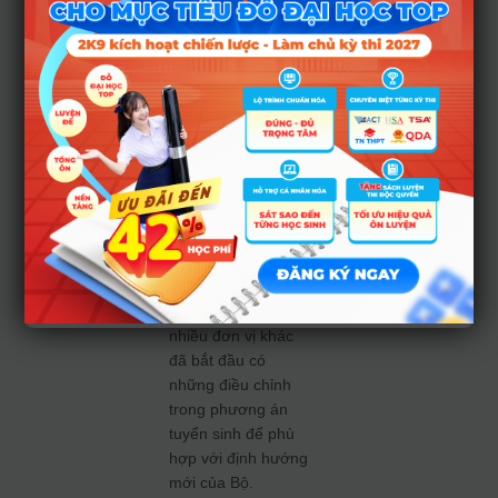
Những trường đang
dựa quá nhiều vào
số lượng Thạc sĩ để
tăng quy mô tuyển
sinh sẽ phải đối mặt
với bài toán cắt
giảm chỉ tiêu nếu
không kịp thời nâng
cấp đội ngũ. Điển
hình như các
trường đại học lớn
như
Đại học Công
nghiệp Hà Nội
và
nhiều đơn vị khác
đã bắt đầu có
những điều chỉnh
trong phương án
tuyển sinh để phù
hợp với định hướng
mới của Bộ.