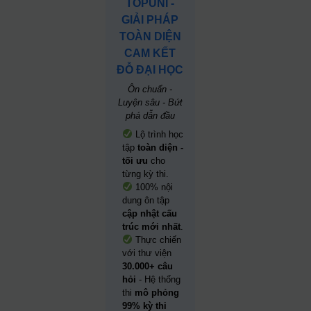
TOPUNI -
GIẢI PHÁP
TOÀN DIỆN
CAM KẾT
ĐỖ ĐẠI HỌC
Ôn chuẩn -
Luyện sâu - Bứt
phá dẫn đầu
Lộ trình học
tập
toàn diện -
tối ưu
cho
từng kỳ thi.
100% nội
dung ôn tập
cập nhật cấu
trúc mới nhất
.
Thực chiến
với thư viện
30.000+ câu
hỏi
- Hệ thống
thi
mô phỏng
99% kỳ thi