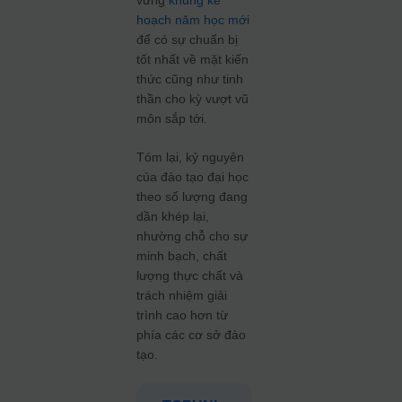
vững
khung kế
hoạch năm học mới
để có sự chuẩn bị
tốt nhất về mặt kiến
thức cũng như tinh
thần cho kỳ vượt vũ
môn sắp tới.
Tóm lại, kỷ nguyên
của đào tạo đại học
theo số lượng đang
dần khép lại,
nhường chỗ cho sự
minh bạch, chất
lượng thực chất và
trách nhiệm giải
trình cao hơn từ
phía các cơ sở đào
tạo.