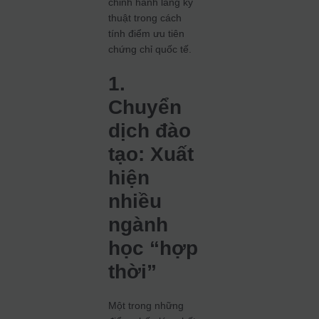
chỉnh hành lang kỹ
thuật trong cách
tính điểm ưu tiên
chứng chỉ quốc tế.
1.
Chuyển
dịch đào
tạo: Xuất
hiện
nhiều
ngành
học “hợp
thời”
Một trong những