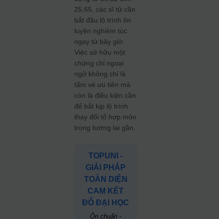
25,65, các sĩ tử cần
bắt đầu lộ trình ôn
luyện nghiêm túc
ngay từ bây giờ.
Việc sở hữu một
chứng chỉ ngoại
ngữ không chỉ là
tấm vé ưu tiên mà
còn là điều kiện cần
để bắt kịp lộ trình
thay đổi tổ hợp môn
trong tương lai gần.
TOPUNI -
GIẢI PHÁP
TOÀN DIỆN
CAM KẾT
ĐỖ ĐẠI HỌC
Ôn chuẩn -