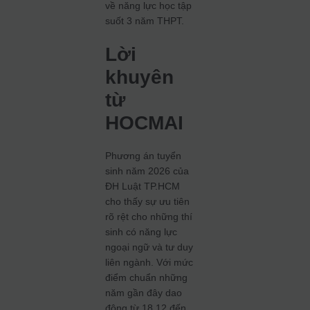
về năng lực học tập
suốt 3 năm THPT.
Lời
khuyên
từ
HOCMAI
Phương án tuyển
sinh năm 2026 của
ĐH Luật TP.HCM
cho thấy sự ưu tiên
rõ rệt cho những thí
sinh có năng lực
ngoại ngữ và tư duy
liên ngành. Với mức
điểm chuẩn những
năm gần đây dao
động từ 18,12 đến