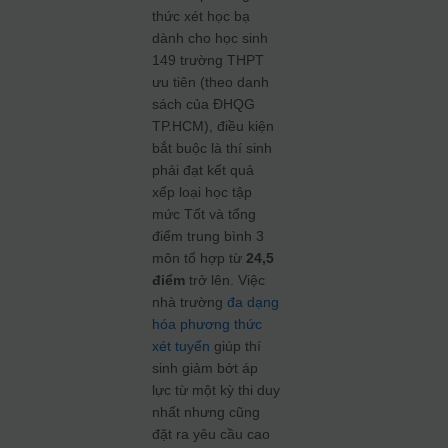
thức xét học bạ
dành cho học sinh
149 trường THPT
ưu tiên (theo danh
sách của ĐHQG
TP.HCM), điều kiện
bắt buộc là thí sinh
phải đạt kết quả
xếp loại học tập
mức Tốt và tổng
điểm trung bình 3
môn tổ hợp từ
24,5
điểm
trở lên. Việc
nhà trường
đa dạng
hóa phương thức
xét tuyển
giúp thí
sinh giảm bớt áp
lực từ một kỳ thi duy
nhất nhưng cũng
đặt ra yêu cầu cao