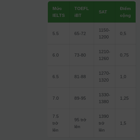
Mức
TOEFL
Điểm
SAT
IELTS
iBT
cộng
1150-
5.5
65-72
0,5
1200
1210-
6.0
73-80
0,75
1260
1270-
6.5
81-88
1,0
1320
1330-
7.0
89-95
1,25
1380
7.5
1390
95 trở
trở
trở
1,5
lên
lên
lên