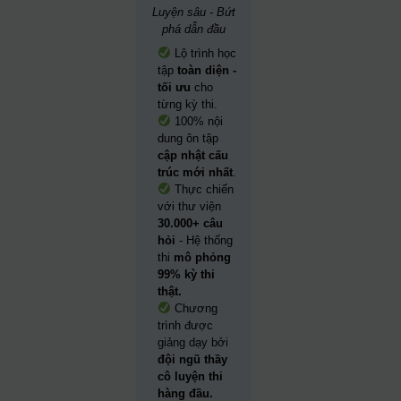
Luyện sâu - Bứt
phá dẫn đầu
Lộ trình học
tập
toàn diện -
tối ưu
cho
từng kỳ thi.
100% nội
dung ôn tập
cập nhật cấu
trúc mới nhất
.
Thực chiến
với thư viện
30.000+ câu
hỏi
- Hệ thống
thi
mô phỏng
99% kỳ thi
thật.
Chương
trình được
giảng dạy bởi
đội ngũ thầy
cô luyện thi
hàng đầu.