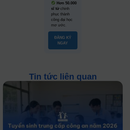
Hơn 50.000
sĩ tử
chinh
phục thành
công đại học
mơ ước.
ĐĂNG KÝ
NGAY
Tin tức liên quan