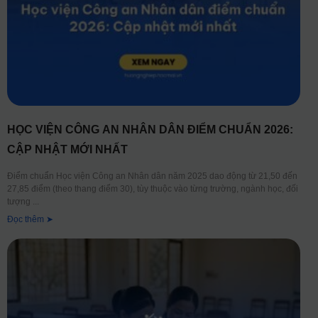
HỌC VIỆN CÔNG AN NHÂN DÂN ĐIỂM CHUẨN 2026:
CẬP NHẬT MỚI NHẤT
Điểm chuẩn Học viện Công an Nhân dân năm 2025 dao động từ 21,50 đến
27,85 điểm (theo thang điểm 30), tùy thuộc vào từng trường, ngành học, đối
tượng
Đọc thêm ➤