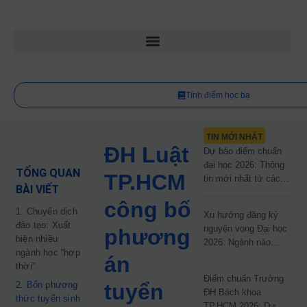
Tính điểm học bạ
TIN MỚI NHẤT
ĐH Luật
Dự báo điểm chuẩn
đại học 2026: Thông
TỔNG QUAN
TP.HCM
tin mới nhất từ các
BÀI VIẾT
trường đại học công
công bố
lập
1. Chuyển dịch
Xu hướng đăng ký
đào tạo: Xuất
nguyện vọng Đại học
phương
hiện nhiều
2026: Ngành nào
ngành học “hợp
đang dẫn đầu cuộc
án
thời”
đua?
Điểm chuẩn Trường
2. Bốn phương
tuyển
ĐH Bách khoa
thức tuyển sinh
TP.HCM 2026: Dự