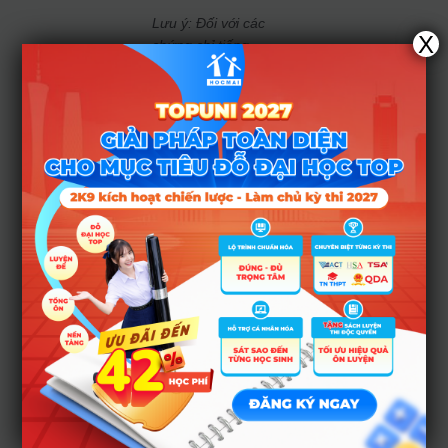
Lưu ý: Đối với các
X
chứng chỉ tiếng
Pháp, Nhật, Hàn,
Trung, mức điểm
cộng dao động từ
1,0 đến 1,5 điểm
tùy theo cấp độ (B1
đến C1 hoặc N3
đến N1).
Việc thắt chặt điểm
cộng này đòi hỏi thí
sinh phải có chiến
thuật ôn tập kỹ
lưỡng, tương đồng
với
cách tính điểm
tổng hợp
mà nhiều
trường khối kinh tế
– luật đang áp
dụng.