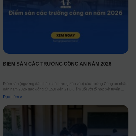
ĐIỂM SÀN CÁC TRƯỜNG CÔNG AN NĂM 2026
Điểm sàn (ngưỡng đảm bảo chất lượng đầu vào) các trường Công an nhân
dân năm 2026 dao động từ 15,0 đến 21,0 điểm đối với tổ hợp xét tuyển
Đọc thêm ➤