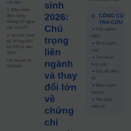
chủ đạo
sinh
kiến công bố 9.8,
3. Điều chỉnh
nguyện vọng tăng vọt
2026:
CÔNG CỤ
điểm cộng
67%
chứng chỉ ngoại
TRA CỨU
Chú
ngữ và SAT
➜
Trắc nghiệm
4. Lộ trình “khai
MBTI
trọng
tử” tổ hợp A00
➜
Đề án tuyển
và C00 từ năm
liên
sinh
2028
➜
Tra cứu tổ
Lời khuyên từ
ngành
hợp môn
HOCMAI
➜
Quy đổi điểm
và thay
thi
đổi lớn
➜
Điểm chuẩn
Đại học
về
➜
Xếp hạng
điểm thi
chứng
chỉ