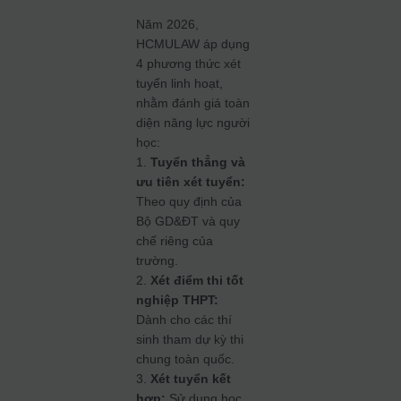
Năm 2026,
HCMULAW áp dụng
4 phương thức xét
tuyển linh hoạt,
nhằm đánh giá toàn
diện năng lực người
học:
1.
Tuyển thẳng và
ưu tiên xét tuyển:
Theo quy định của
Bộ GD&ĐT và quy
chế riêng của
trường.
2.
Xét điểm thi tốt
nghiệp THPT:
Dành cho các thí
sinh tham dự kỳ thi
chung toàn quốc.
3.
Xét tuyển kết
hợp:
Sử dụng học