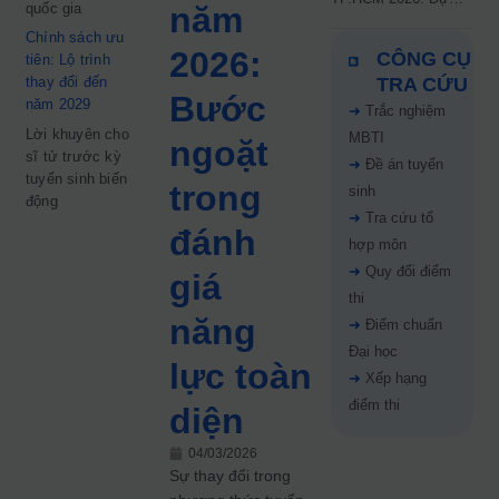
quốc gia
năm
kiến công bố 9.8,
Chính sách ưu
nguyện vọng tăng vọt
2026:
CÔNG CỤ
tiên: Lộ trình
67%
thay đổi đến
TRA CỨU
Bước
năm 2029
➜
Trắc nghiệm
Lời khuyên cho
MBTI
ngoặt
sĩ tử trước kỳ
➜
Đề án tuyển
tuyển sinh biến
trong
sinh
động
➜
Tra cứu tổ
đánh
hợp môn
➜
Quy đổi điểm
giá
thi
năng
➜
Điểm chuẩn
Đại học
lực toàn
➜
Xếp hạng
điểm thi
diện
04/03/2026
Sự thay đổi trong