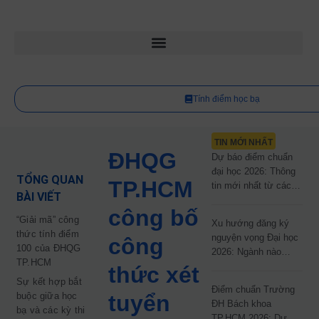
Tính điểm học bạ
TIN MỚI NHẤT
ĐHQG
Dự báo điểm chuẩn
đại học 2026: Thông
TỔNG QUAN
TP.HCM
tin mới nhất từ các
BÀI VIẾT
trường đại học công
công bố
lập
“Giải mã” công
Xu hướng đăng ký
thức tính điểm
nguyện vọng Đại học
công
100 của ĐHQG
2026: Ngành nào
TP.HCM
đang dẫn đầu cuộc
thức xét
đua?
Sự kết hợp bắt
Điểm chuẩn Trường
buộc giữa học
tuyển
ĐH Bách khoa
bạ và các kỳ thi
TP.HCM 2026: Dự