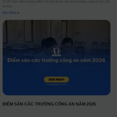
27,85 điểm (theo thang điểm 30), tùy thuộc vào từng trường, ngành học, đối
tượng
Đọc thêm ➤
ĐIỂM SÀN CÁC TRƯỜNG CÔNG AN NĂM 2026