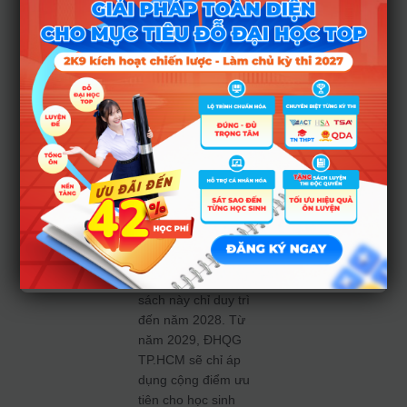
điểm sẽ có sự
chuyển dịch quan
trọng.
Thí sinh thuộc
nhóm này sẽ được
cộng tối đa 5 điểm
nếu đạt đủ hai điều
kiện: học tại trường
ít nhất 2 năm và có
học lực trung bình 3
năm đạt loại Tốt trở
lên. Tuy nhiên, phụ
huynh và học sinh
cần lưu ý: chính
sách này chỉ duy trì
đến năm 2028. Từ
năm 2029, ĐHQG
TP.HCM sẽ chỉ áp
dụng cộng điểm ưu
tiên cho học sinh