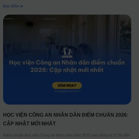
Đọc thêm ➤
HỌC VIỆN CÔNG AN NHÂN DÂN ĐIỂM CHUẨN 2026:
CẬP NHẬT MỚI NHẤT
Điểm chuẩn Học viện Công an Nhân dân năm 2025 dao động từ 21,50 đến