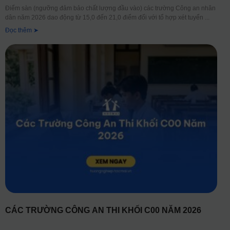
Điểm sàn (ngưỡng đảm bảo chất lượng đầu vào) các trường Công an nhân
dân năm 2026 dao động từ 15,0 đến 21,0 điểm đối với tổ hợp xét tuyển
Đọc thêm ➤
CÁC TRƯỜNG CÔNG AN THI KHỐI C00 NĂM 2026