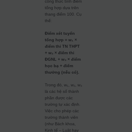
công thức tính điểm
tổng hợp dựa trên
thang điểm 100. Cụ
thể:
Điểm xét tuyển
tổng hợp = w₁ ×
điểm thi TN THPT
+ w₂ × điểm thi
ĐGNL + w₃ × điểm
học bạ + điểm
thưởng (nếu có).
Trong đó, w₁, w₂, w₃
là các hệ số thành
phần được các
trường tự xác định.
Việc cho phép các
trường thành viên
(như Bách khoa,
Kinh tế – Luật hay