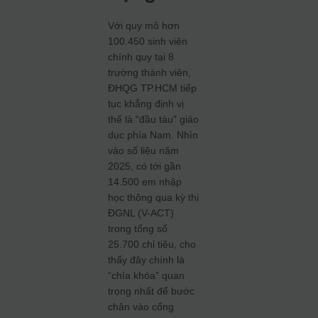
Với quy mô hơn
100.450 sinh viên
chính quy tại 8
trường thành viên,
ĐHQG TP.HCM tiếp
tục khẳng định vị
thế là “đầu tàu” giáo
dục phía Nam. Nhìn
vào số liệu năm
2025, có tới gần
14.500 em nhập
học thông qua kỳ thi
ĐGNL (V-ACT)
trong tổng số
25.700 chỉ tiêu, cho
thấy đây chính là
“chìa khóa” quan
trọng nhất để bước
chân vào cổng