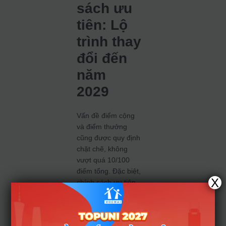
sách ưu
tiên: Lộ
trình thay
đổi đến
năm
2029
Vấn đề điểm cộng
và điểm thưởng
cũng được quy định
chặt chẽ, không
vượt quá 10/100
điểm tổng. Đặc biệt,
X
chính sách ưu tiên
xét tuyển dành cho
học sinh từ 149
trường THPT trọng