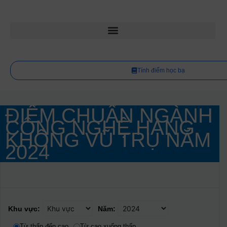
Tính điểm học bạ
ĐIỂM CHUẨN NGÀNH
CÔNG NGHỆ HÀNG
KHÔNG VŨ TRỤ NĂM
2024
Khu vực:
Năm:
Từ thấp đến cao
Từ cao xuống thấp