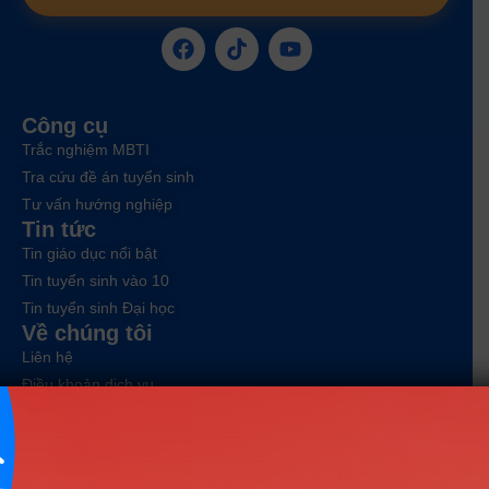
Công cụ
Trắc nghiệm MBTI
Tra cứu đề án tuyển sinh
Tư vấn hướng nghiệp
Tin tức
Tin giáo dục nổi bật
Tin tuyển sinh vào 10
Tin tuyển sinh Đại học
Về chúng tôi
Liên hệ
Điều khoản dịch vụ
Chính sách bảo mật