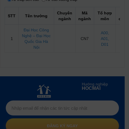
Chuyên
Mã
Tổ hợp
Điể
STT
Tên trường
ngành
ngành
môn
chuẩ
Đại Học Công
A00
,
Nghệ – Đại Học
1
CN7
A01
,
24.6
Quốc Gia Hà
D01
Nội
Hướng nghiệp
HOCMAI
ĐĂNG KÝ NGAY