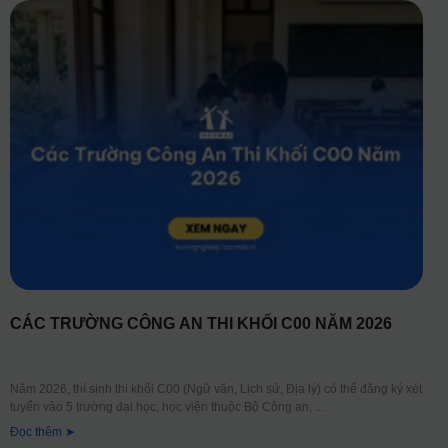
CÁC TRƯỜNG CÔNG AN THI KHỐI C00 NĂM 2026
Năm 2026, thí sinh thi khối C00 (Ngữ văn, Lịch sử, Địa lý) có thể đăng ký xét
tuyển vào 5 trường đại học, học viện thuộc Bộ Công an,
Đọc thêm ➤