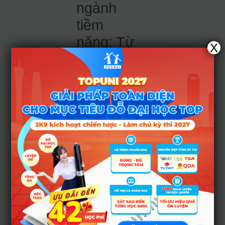
ngành
tiềm
năng: Từ
X
22,0 –
22,5 điểm
Đây là lựa chọn an
toàn cho những thí
sinh có học lực khá
nhưng vẫn muốn
theo đuổi khối
ngành kinh tế tại
một ngôi trường uy
tín. Các ngành
thuộc nhóm này
gồm: Kinh tế quốc
tế, Kinh tế nguồn
nhân lực, Quản trị