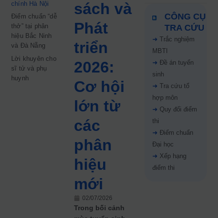
chính Hà Nội
sách và
CÔNG CỤ
Điểm chuẩn “dễ
Phát
thở” tại phân
TRA CỨU
hiệu Bắc Ninh
➜
Trắc nghiệm
triển
và Đà Nẵng
MBTI
Lời khuyên cho
2026:
➜
Đề án tuyển
sĩ tử và phụ
sinh
huynh
Cơ hội
➜
Tra cứu tổ
hợp môn
lớn từ
➜
Quy đổi điểm
các
thi
➜
Điểm chuẩn
phân
Đại học
➜
Xếp hạng
hiệu
điểm thi
mới
02/07/2026
Trong bối cảnh