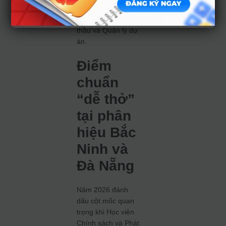
kinh doanh và
chương trình Đấu
thầu và Quản lý dự
án.
Điểm
chuẩn
“dễ thở”
tại phân
hiệu Bắc
Ninh và
Đà Nẵng
Năm 2026 đánh
dấu cột mốc quan
trọng khi Học viện
Chính sách và Phát