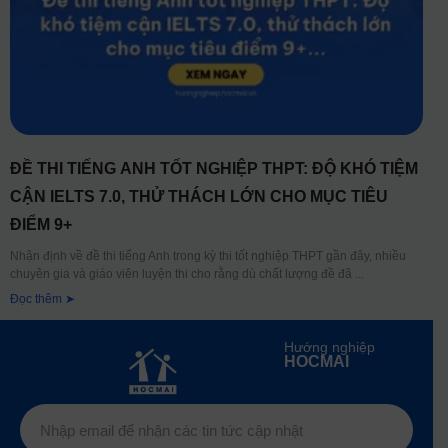
ĐỀ THI TIẾNG ANH TỐT NGHIỆP THPT: ĐỘ KHÓ TIỆM
CẬN IELTS 7.0, THỬ THÁCH LỚN CHO MỤC TIÊU
ĐIỂM 9+
Nhận định về đề thi tiếng Anh trong kỳ thi tốt nghiệp THPT gần đây, nhiều
chuyên gia và giáo viên luyện thi cho rằng dù chất lượng đề đã
Đọc thêm ➤
Hướng nghiệp
HOCMAI