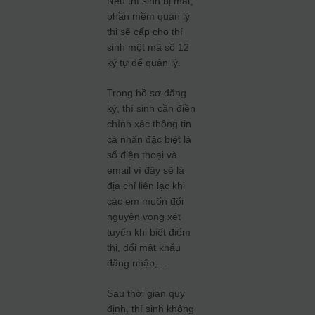
Nếu thí sinh bị mất,
phần mềm quản lý
thi sẽ cấp cho thí
sinh một mã số 12
ký tự để quản lý.
Trong hồ sơ đăng
ký, thí sinh cần điền
chính xác thông tin
cá nhân đặc biệt là
số điện thoại và
email vì đây sẽ là
địa chỉ liên lạc khi
các em muốn đổi
nguyện vọng xét
tuyển khi biết điểm
thi, đổi mật khẩu
đăng nhập,…
Sau thời gian quy
định, thí sinh không