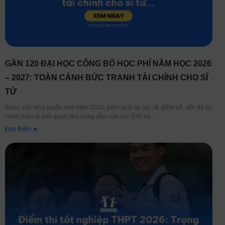
GẦN 120 ĐẠI HỌC CÔNG BỐ HỌC PHÍ NĂM HỌC 2026
– 2027: TOÀN CẢNH BỨC TRANH TÀI CHÍNH CHO SĨ
TỬ
Bước vào mùa tuyển sinh năm 2026, bên cạnh áp lực về điểm số, vấn đề tài
chính luôn là mối quan tâm hàng đầu của các sĩ tử và
Đọc thêm ➤