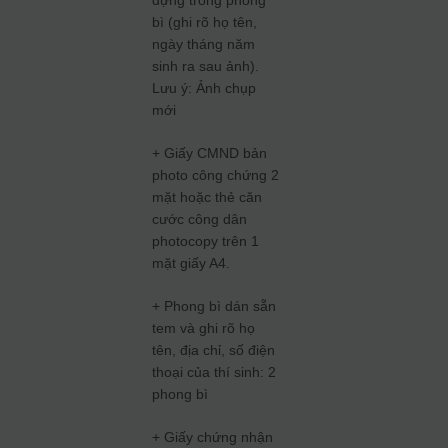
đựng trong phong
bì (ghi rõ họ tên,
ngày tháng năm
sinh ra sau ảnh).
Lưu ý: Ảnh chụp
mới
+ Giấy CMND bản
photo công chứng 2
mặt hoặc thẻ căn
cước công dân
photocopy trên 1
mặt giấy A4.
+ Phong bì dán sẵn
tem và ghi rõ họ
tên, địa chỉ, số điện
thoại của thí sinh: 2
phong bì
+ Giấy chứng nhận