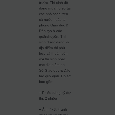
trước. Thí sinh dễ
dàng mua hồ sơ tại
các nhà sách trên
cả nước hoặc tại
phòng
Giáo dục &
Đào tạo ở các
quận/huyện. Thí
sinh được đăng ký
địa điểm thi phù
hợp và thuân tiện
với thí sinh hoặc
các địa điểm do
Sở Giáo dục & Đào
tạo quy định.
Hồ sơ
bao gồm:
+ Phiếu đăng ký dự
thi: 2 phiếu
+ Ảnh 4×6: 4 ảnh