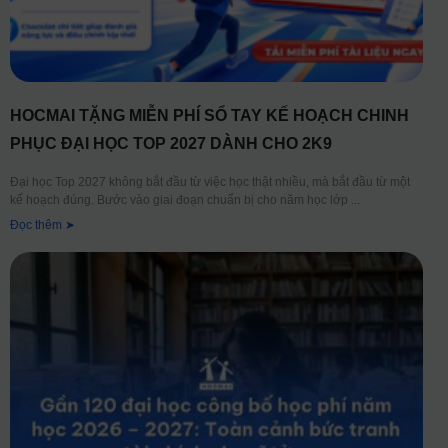
HOCMAI TẶNG MIỄN PHÍ SỔ TAY KẾ HOẠCH CHINH
PHỤC ĐẠI HỌC TOP 2027 DÀNH CHO 2K9
Đại học Top 2027 không bắt đầu từ việc học thật nhiều, mà bắt đầu từ một
kế hoạch đúng. Bước vào giai đoạn chuẩn bị cho năm học lớp
Đọc thêm ➤