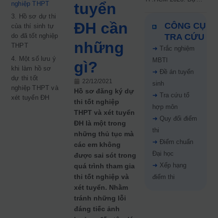
nghiệp THPT
tuyển
kiến công bố 9.8,
3. Hồ sơ dự thi
nguyện vọng tăng vọt
ĐH cần
CÔNG CỤ
của thí sinh tự
67%
do đã tốt nghiệp
TRA CỨU
những
THPT
➜
Trắc nghiệm
4. Một số lưu ý
MBTI
gì?
khi làm hồ sơ
➜
Đề án tuyển
dự thi tốt
22/12/2021
sinh
nghiệp THPT và
Hồ sơ đăng ký dự
➜
Tra cứu tổ
xét tuyển ĐH
thi tốt nghiệp
hợp môn
THPT và xét tuyển
➜
Quy đổi điểm
ĐH là một trong
thi
những thủ tục mà
➜
Điểm chuẩn
các em không
Đại học
được sai sót trong
➜
Xếp hạng
quá trình tham gia
thi tốt nghiệp và
điểm thi
xét tuyển. Nhằm
tránh những lỗi
đáng tiếc ảnh