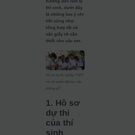
hưởng đến tâm lý
thí sinh, dưới đây
là những lưu ý chi
tiết cũng như
tổng hợp tất cả
các giấy tờ cần
thiết cho các em.
Hồ sơ thi tốt nghiệp THPT
và xét tuyển đại học cần
những gì?
1. Hồ sơ
dự thi
của thí
sinh