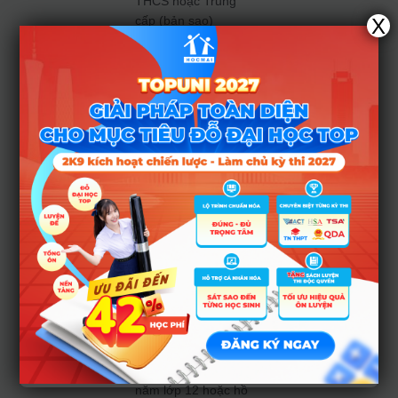
THCS hoặc Trung
cấp (bản sao)
X
+ Giấy xác nhận
điểm bảo lưu được
cấp bởi Hiệu trưởng
trường phổ thông
nơi thí sinh đã dự
thi năm trước.
Lưu ý: Thí sinh bị
mất bản chính học
bạ THPT có nguyện
vọng dự thi năm
2021 phải có xác
nhận bản sao học
bạ đã được cấp,
trên cơ sở đã được
đối chiếu với hồ sơ
tại trường đã học
năm lớp 12 hoặc hồ