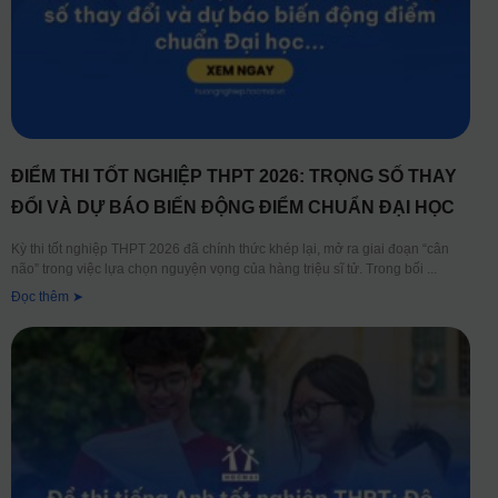
ĐIỂM THI TỐT NGHIỆP THPT 2026: TRỌNG SỐ THAY
ĐỔI VÀ DỰ BÁO BIẾN ĐỘNG ĐIỂM CHUẨN ĐẠI HỌC
Kỳ thi tốt nghiệp THPT 2026 đã chính thức khép lại, mở ra giai đoạn “cân
não” trong việc lựa chọn nguyện vọng của hàng triệu sĩ tử. Trong bối
Đọc thêm ➤