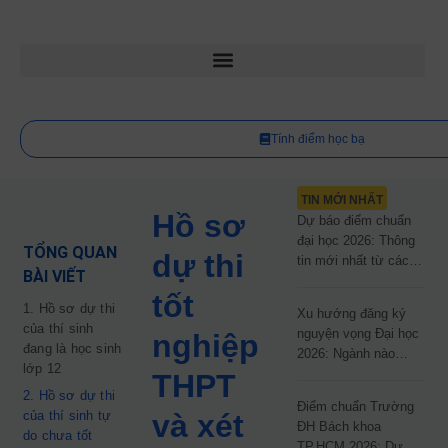
Tính điểm học bạ
TIN MỚI NHẤT
Hồ sơ
Dự báo điểm chuẩn
đại học 2026: Thông
TỔNG QUAN
dự thi
tin mới nhất từ các
BÀI VIẾT
trường đại học công
tốt
lập
1. Hồ sơ dự thi
Xu hướng đăng ký
của thí sinh
nguyện vọng Đại học
nghiệp
đang là học sinh
2026: Ngành nào
lớp 12
đang dẫn đầu cuộc
THPT
đua?
2. Hồ sơ dự thi
Điểm chuẩn Trường
của thí sinh tự
và xét
ĐH Bách khoa
do chưa tốt
TP.HCM 2026: Dự