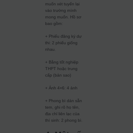
muốn xét tuyển lại
vào trường mình
mong muốn. Hồ sơ
bao gồm:
+ Phiếu đăng ký dự
thi: 2 phiếu giống
nhau.
+ Bằng tốt nghiệp
THPT hoặc trung
cấp (bản sao)
+ Ảnh 4×6: 4 ảnh
+ Phong bì dán sẵn
tem, ghi rõ họ tên,
địa chỉ liên lạc của
thí sinh: 2 phong bì.