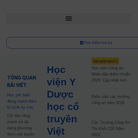
Tính điểm học bạ
TIN MỚI NHẤT
Học
Học viện Công an
Nhân dân điểm chuẩn
TỔNG QUAN
viện Y
2026: Cập nhật mới
BÀI VIẾT
nhất
Dược
Học phí biến
Điểm sàn các trường
động mạnh theo
công an năm 2026
học cổ
lộ trình tự chủ
Chỉ tiêu tăng
truyền
mạnh và đa
Các Trường Công An
dạng phương
Việt
Thi Khối C00 Năm
thức xét tuyển
2026