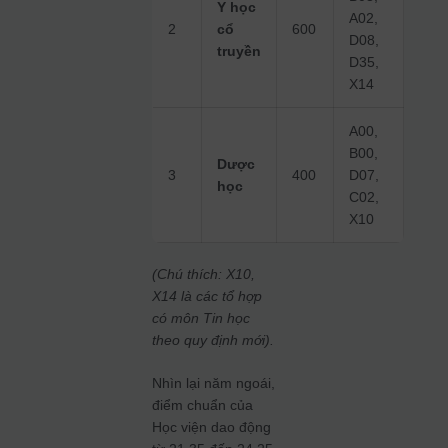
Y học
A02,
2
cổ
600
D08,
truyền
D35,
X14
A00,
B00,
Dược
3
400
D07,
học
C02,
X10
(Chú thích: X10,
X14 là các tổ hợp
có môn Tin học
theo quy định mới).
Nhìn lại năm ngoái,
điểm chuẩn của
Học viện dao động