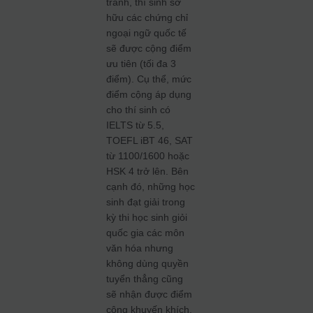
tranh, thí sinh sở
hữu các chứng chỉ
ngoại ngữ quốc tế
sẽ được cộng điểm
ưu tiên (tối đa 3
điểm). Cụ thể, mức
điểm cộng áp dụng
cho thí sinh có
IELTS từ 5.5,
TOEFL iBT 46, SAT
từ 1100/1600 hoặc
HSK 4 trở lên. Bên
cạnh đó, những học
sinh đạt giải trong
kỳ thi học sinh giỏi
quốc gia các môn
văn hóa nhưng
không dùng quyền
tuyển thẳng cũng
sẽ nhận được điểm
cộng khuyến khích.