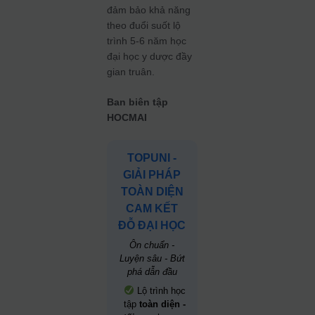
đảm bảo khả năng
theo đuổi suốt lộ
trình 5-6 năm học
đại học y dược đầy
gian truân.
Ban biên tập
HOCMAI
TOPUNI -
GIẢI PHÁP
TOÀN DIỆN
CAM KẾT
ĐỖ ĐẠI HỌC
Ôn chuẩn -
Luyện sâu - Bứt
phá dẫn đầu
Lộ trình học
tập
toàn diện -