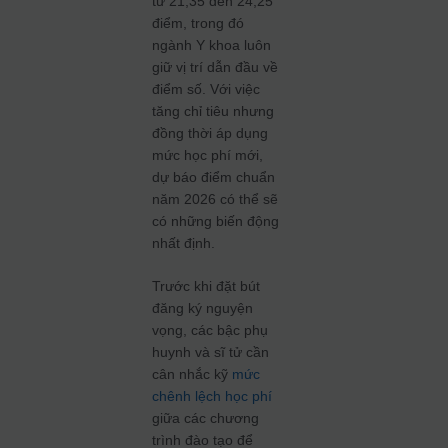
từ 21,35 đến 24,25
điểm, trong đó
ngành Y khoa luôn
giữ vị trí dẫn đầu về
điểm số. Với việc
tăng chỉ tiêu nhưng
đồng thời áp dụng
mức học phí mới,
dự báo điểm chuẩn
năm 2026 có thể sẽ
có những biến động
nhất định.
Trước khi đặt bút
đăng ký nguyện
vọng, các bậc phụ
huynh và sĩ tử cần
cân nhắc kỹ
mức
chênh lệch học phí
giữa các chương
trình đào tạo để