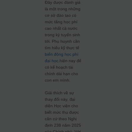
Đây được đánh giá
là một trong những
cơ sở đào tạo có
mức tăng học phí
cao nhất cả nước
trong kỳ tuyển sinh
tới. Phụ huynh cần
tìm hiểu kỹ thực tế
biến động học phí
đại học
hiện nay để
có kế hoạch tài
chính dài hạn cho
con em mình.
Giải thích về sự
thay đổi này, đại
diện Học viện cho
biết mức thu được
căn cứ theo Nghị
định 238 năm 2025
của Chính phủ. Với