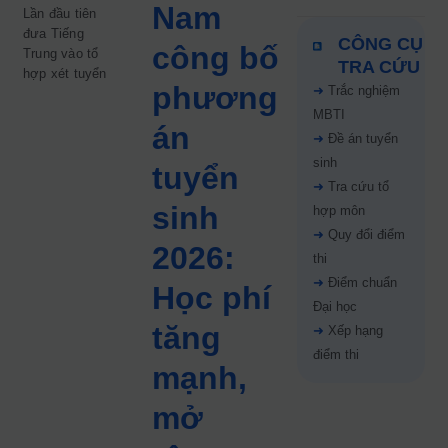
Nam
Lần đầu tiên
đưa Tiếng
CÔNG CỤ
công bố
Trung vào tổ
TRA CỨU
hợp xét tuyển
phương
➜
Trắc nghiệm
MBTI
án
➜
Đề án tuyển
sinh
tuyển
➜
Tra cứu tổ
sinh
hợp môn
➜
Quy đổi điểm
2026:
thi
➜
Điểm chuẩn
Học phí
Đại học
tăng
➜
Xếp hạng
điểm thi
mạnh,
mở