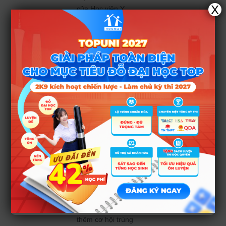
X
của Học viện Y
Dược học cổ truyền
Việt Nam trong năm
2026 là việc đưa tổ
hợp D35 (Toán,
Sinh, Tiếng Trung)
vào xét tuyển
ngành Y học cổ
truyền. Việc bổ
sung này nâng tổng
số tổ hợp lên con
số 10, giúp thí sinh
có thế mạnh về
ngoại ngữ (đặc biệt
là tiếng Trung –
ngôn ngữ quan
trọng trong việc
nghiên cứu tài liệu y
học cổ truyền) có
thêm cơ hội trúng