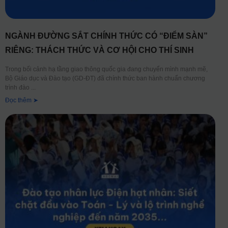
NGÀNH ĐƯỜNG SẮT CHÍNH THỨC CÓ “ĐIỂM SÀN”
RIÊNG: THÁCH THỨC VÀ CƠ HỘI CHO THÍ SINH
Trong bối cảnh hạ tầng giao thông quốc gia đang chuyển mình mạnh mẽ,
Bộ Giáo dục và Đào tạo (GD-ĐT) đã chính thức ban hành chuẩn chương
trình đào
Đọc thêm ➤