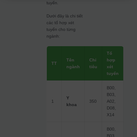
tuyển.
Dưới đây là chi tiết
các tổ hợp xét
tuyển cho từng
ngành:
Tổ
Tên
Chỉ
hợp
TT
ngành
tiêu
xét
tuyển
B00,
B03,
Y
1
350
A02,
khoa
D08,
X14
B00,
B03,