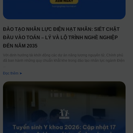
ĐÀO TẠO NHÂN LỰC ĐIỆN HẠT NHÂN: SIẾT CHẶT
ĐẦU VÀO TOÁN – LÝ VÀ LỘ TRÌNH NGHỀ NGHIỆP
ĐẾN NĂM 2035
Với định hướng tái khởi động các dự án năng lượng nguyên tử, Chính phủ
đã ban hành những quy chuẩn khắt khe trong đào tạo nhân lực ngành Điện
Đọc thêm ➤