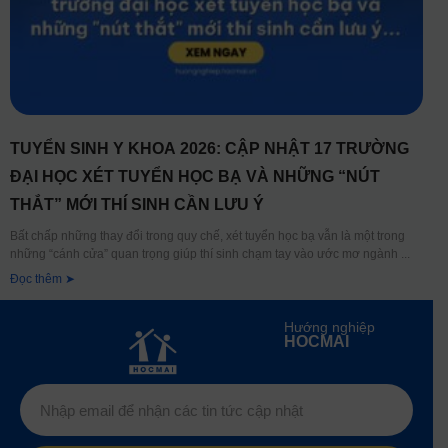
TUYỂN SINH Y KHOA 2026: CẬP NHẬT 17 TRƯỜNG
ĐẠI HỌC XÉT TUYỂN HỌC BẠ VÀ NHỮNG “NÚT
THẮT” MỚI THÍ SINH CẦN LƯU Ý
Bất chấp những thay đổi trong quy chế, xét tuyển học bạ vẫn là một trong
những “cánh cửa” quan trọng giúp thí sinh chạm tay vào ước mơ ngành
Đọc thêm ➤
Hướng nghiệp
HOCMAI