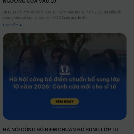
NGƯỠNG CỬA VÀO 10
2K12 sẽ đối mặt với kỳ thi vào 10 Kỳ thi vào lớp 10 năm 2027 dự kiến sẽ
chứng kiến số lượng học sinh 2K12 tham gia dự thi
Đọc thêm ➤
HÀ NỘI CÔNG BỐ ĐIỂM CHUẨN BỔ SUNG LỚP 10