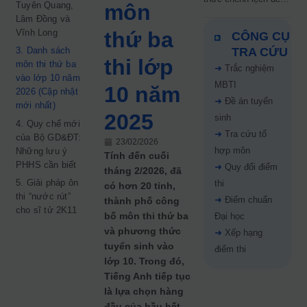
Tuyên Quang,
môn
5 điểm năm 2026: Thí
Lâm Đồng và
sinh cần lưu ý gì?
Vĩnh Long
thứ ba
CÔNG CỤ
3. Danh sách
TRA CỨU
thi lớp
môn thi thứ ba
➜
Trắc nghiệm
vào lớp 10 năm
MBTI
10 năm
2026 (Cập nhật
➜
Đề án tuyển
mới nhất)
2025
sinh
4. Quy chế mới
➜
Tra cứu tổ
của Bộ GD&ĐT:
23/02/2026
hợp môn
Những lưu ý
Tính đến cuối
PHHS cần biết
➜
Quy đổi điểm
tháng 2/2026, đã
5. Giải pháp ôn
thi
có hơn 20 tỉnh,
thi “nước rút”
➜
Điểm chuẩn
thành phố công
cho sĩ tử 2K11
bố môn thi thứ ba
Đại học
và phương thức
➜
Xếp hạng
tuyển sinh vào
điểm thi
lớp 10. Trong đó,
Tiếng Anh tiếp tục
là lựa chọn hàng
đầu của hầu hết