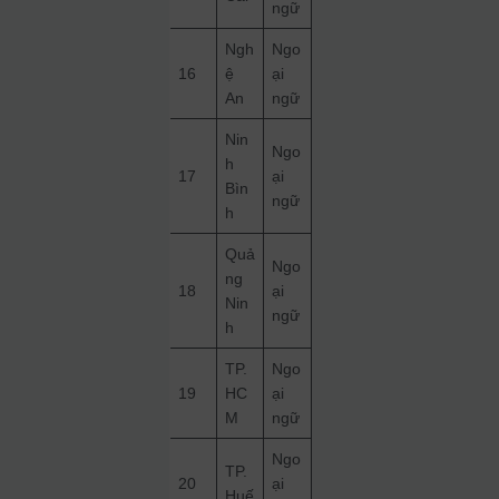
ngữ
Ngh
Ngo
16
ệ
ại
An
ngữ
Nin
Ngo
h
17
ại
Bìn
ngữ
h
Quả
Ngo
ng
18
ại
Nin
ngữ
h
TP.
Ngo
19
HC
ại
M
ngữ
Ngo
TP.
20
ại
Huế