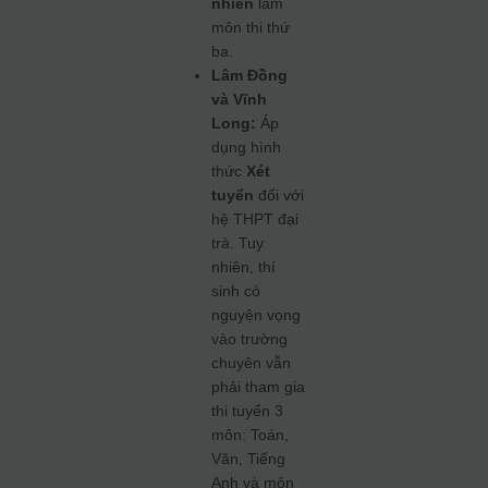
nhiên
làm
môn thi thứ
ba.
Lâm Đồng
và Vĩnh
Long:
Áp
dụng hình
thức
Xét
tuyển
đối với
hệ THPT đại
trà. Tuy
nhiên, thí
sinh có
nguyện vọng
vào trường
chuyên vẫn
phải tham gia
thi tuyển 3
môn: Toán,
Văn, Tiếng
Anh và môn