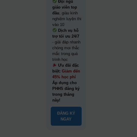
Đội ngũ
giáo viên top
đầu
, giàu kinh
nghiệm luyện thi
vào 10
Dịch vụ hỗ
trợ tối ưu 24/7
- giải đáp nhanh
chóng mọi thắc
mắc trong quá
trình học
Ưu đãi đặc
biệt:
Giảm đến
45% học phí
Áp dụng cho
PHHS đăng ký
trong tháng
này!
ĐĂNG KÝ
NGAY