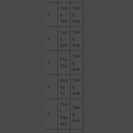
Hưn
Tiến
5
g
g
Yên
Anh
Lạn
Tiến
6
g
g
Sơn
Anh
Tiến
Phú
7
g
Thọ
Anh
Quả
Tiến
8
ng
g
Trị
Anh
Thá
Tiến
i
9
g
Ngu
Anh
yên