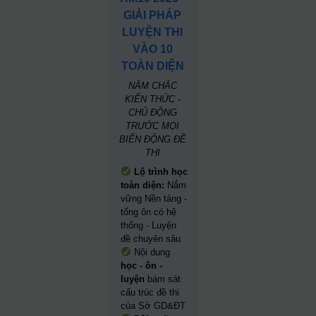
GIẢI PHÁP
LUYỆN THI
VÀO 10
TOÀN DIỆN
NẮM CHẮC
KIẾN THỨC -
CHỦ ĐỘNG
TRƯỚC MỌI
BIẾN ĐỘNG ĐỀ
THI
Lộ trình học
toàn diện:
Nắm
vững Nền tảng -
tổng ôn có hệ
thống - Luyện
đề chuyên sâu
Nội dung
học - ôn -
luyện
bám sát
cấu trúc đề thi
của Sở GD&ĐT