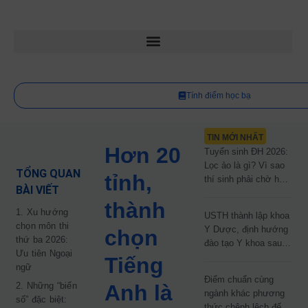
Tính điểm học bạ
TIN MỚI NHẤT
Hơn 20
Tuyển sinh ĐH 2026:
Lọc ảo là gì? Vì sao
TỔNG QUAN
tỉnh,
thí sinh phải chờ hơn
BÀI VIẾT
2 tháng mới biết kết
thành
quả?
1. Xu hướng
USTH thành lập khoa
chọn môn thi
Y Dược, định hướng
chọn
thứ ba 2026:
đào tạo Y khoa sau
Ưu tiên Ngoại
năm 2030
Tiếng
ngữ
Điểm chuẩn cùng
2. Những “biến
Anh là
ngành khác phương
số” đặc biệt:
thức chênh lệch đến