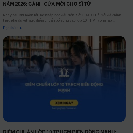
NĂM 2026: CÁNH CỬA MỚI CHO SĨ TỬ
Ngay sau khi hoàn tất đợt nhập học đầu tiên, Sở GD&ĐT Hà Nội đã chính
thức phê duyệt mức điểm chuẩn bổ sung vào lớp 10 THPT công lập
Đọc thêm ➤
ĐIỂM CHUẨN LỚP 10 TP.HCM BIẾN ĐỘNG MẠNH: