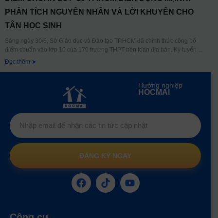
PHÂN TÍCH NGUYÊN NHÂN VÀ LỜI KHUYÊN CHO
TÂN HỌC SINH
Sáng ngày 30/6, Sở Giáo dục và Đào tạo TP.HCM đã chính thức công bố
điểm chuẩn vào lớp 10 của 170 trường THPT trên toàn địa bàn. Kỳ tuyển
Đọc thêm ➤
Hướng nghiệp
HOCMAI
ĐĂNG KÝ NGAY
Công cụ