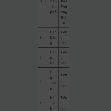
STT
hàn
ba /
h
Phư
phố
ơng
thứ
c
Cao
Tiến
1
Bằn
g
g
Anh
Đồn
Tiến
2
g
g
Nai
Anh
Đồn
Tiến
g
3
g
Thá
Anh
p
Hà
Tiến
4
Tĩn
g
h
Anh