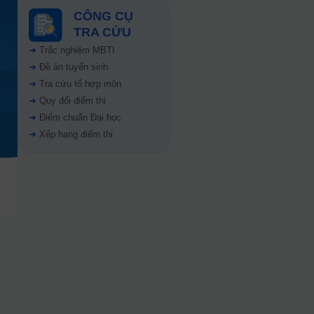
CÔNG CỤ
TRA CỨU
➜
Trắc nghiệm MBTI
➜
Đề án tuyển sinh
➜
Tra cứu tổ hợp môn
➜
Quy đổi điểm thi
➜
Điểm chuẩn Đại học
➜
Xếp hạng điểm thi