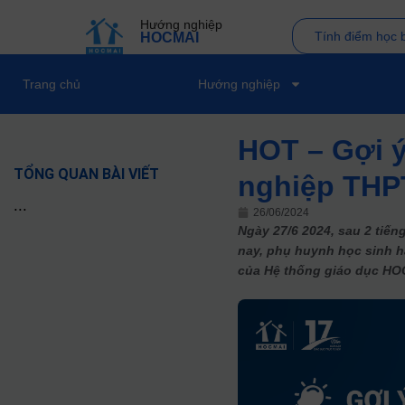
Hướng nghiệp
Tính điểm học 
HOCMAI
Trang chủ
Hướng nghiệp
HOT – Gợi ý
TỔNG QUAN BÀI VIẾT
nghiệp THP
...
26/06/2024
Ngày 27/6 2024, sau 2 tiến
nay, phụ huynh học sinh h
của Hệ thống giáo dục HO