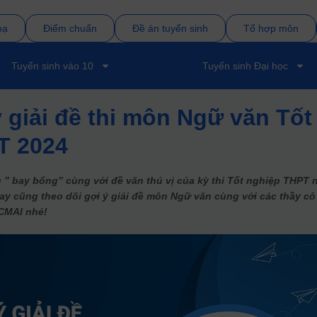
bạ
Điểm chuẩn
Đề án tuyển sinh
Tổ hợp môn
Tuyển sinh vào 10
Tuyển sinh Đại học
 giải đề thi môn Ngữ văn Tốt
T 2024
g ” bay bổng” cùng với đề văn thú vị của kỳ thi Tốt nghiệp THPT
ay cũng theo dõi gợi ý giải đề môn Ngữ văn cùng với các thầy cô
CMAI nhé!