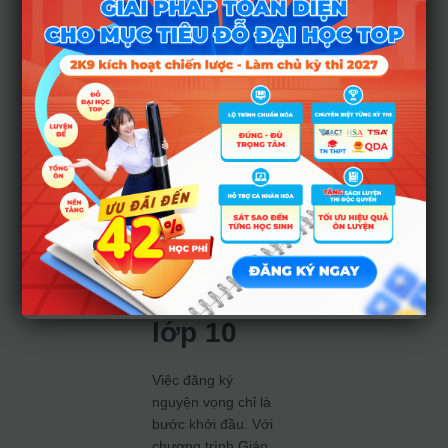
định được cấu trúc
đề thi, từ đó có
chiến thuật chọn
trường phù hợp với
thế mạnh của bản
thân.
Tầm nhìn
dài hạn
cho lộ
trình học
tập sau
lớp 10
Việc đăng ký
nguyện vọng chỉ là
bước khởi đầu. Với
chương trình Giáo