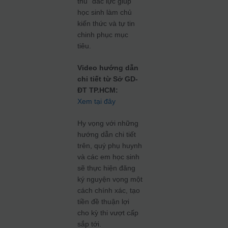
thủ” đắc lực giúp
học sinh làm chủ
kiến thức và tự tin
chinh phục mục
tiêu.
Video hướng dẫn
chi tiết từ Sở GD-
ĐT TP.HCM:
Xem tại đây
Hy vọng với những
hướng dẫn chi tiết
trên, quý phụ huynh
và các em học sinh
sẽ thực hiện đăng
ký nguyện vọng một
cách chính xác, tạo
tiền đề thuận lợi
cho kỳ thi vượt cấp
sắp tới.