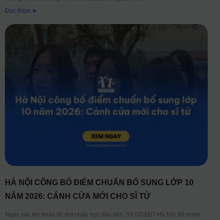
Đọc thêm ➤
HÀ NỘI CÔNG BỐ ĐIỂM CHUẨN BỔ SUNG LỚP 10
NĂM 2026: CÁNH CỬA MỚI CHO SĨ TỬ
Ngay sau khi hoàn tất đợt nhập học đầu tiên, Sở GD&ĐT Hà Nội đã chính