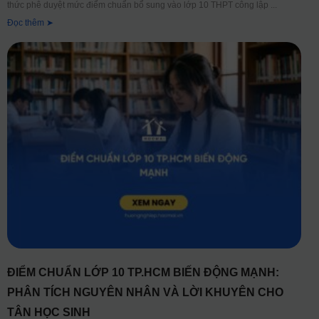
thức phê duyệt mức điểm chuẩn bổ sung vào lớp 10 THPT công lập
Đọc thêm ➤
ĐIỂM CHUẨN LỚP 10 TP.HCM BIẾN ĐỘNG MẠNH:
PHÂN TÍCH NGUYÊN NHÂN VÀ LỜI KHUYÊN CHO
TÂN HỌC SINH