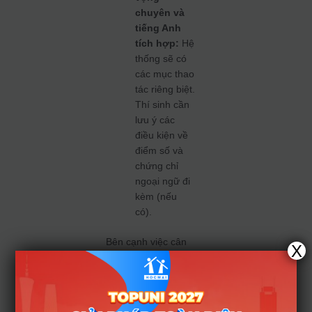
chuyên và
tiếng Anh
tích hợp:
Hệ
thống sẽ có
các mục thao
tác riêng biệt.
Thí sinh cần
lưu ý các
điều kiện về
điểm số và
chứng chỉ
ngoại ngữ đi
kèm (nếu
có).
Bên cạnh việc cân
X
nhắc điểm số, việc
tìm hiểu về
đề minh
họa lớp 10 TP.HCM
sẽ giúp các em xác