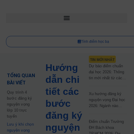
Tính điểm học bạ
TIN MỚI NHẤT
Hướng
Dự báo điểm chuẩn
đại học 2026: Thông
TỔNG QUAN
dẫn chi
tin mới nhất từ các
BÀI VIẾT
trường đại học công
tiết các
lập
Quy trình 4
Xu hướng đăng ký
bước đăng ký
nguyện vọng Đại học
bước
nguyện vọng
2026: Ngành nào
lớp 10 trực
đang dẫn đầu cuộc
đăng ký
tuyến
đua?
Điểm chuẩn Trường
Lưu ý khi chọn
nguyện
ĐH Bách khoa
nguyện vọng
TP.HCM 2026: Dự