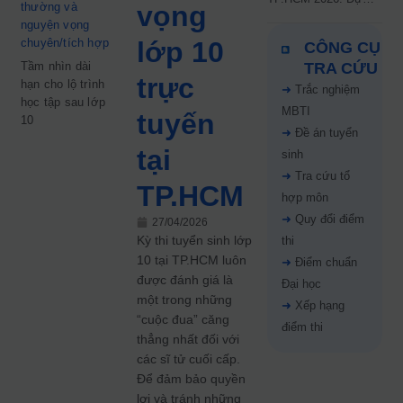
thường và
vọng
kiến công bố 9.8,
nguyện vọng
nguyện vọng tăng vọt
chuyên/tích hợp
lớp 10
CÔNG CỤ
67%
Tầm nhìn dài
TRA CỨU
trực
hạn cho lộ trình
➜
Trắc nghiệm
học tập sau lớp
MBTI
tuyến
10
➜
Đề án tuyển
tại
sinh
➜
Tra cứu tổ
TP.HCM
hợp môn
➜
Quy đổi điểm
27/04/2026
Kỳ thi tuyển sinh lớp
thi
10 tại TP.HCM luôn
➜
Điểm chuẩn
được đánh giá là
Đại học
một trong những
➜
Xếp hạng
“cuộc đua” căng
điểm thi
thẳng nhất đối với
các sĩ tử cuối cấp.
Để đảm bảo quyền
lợi và tránh những