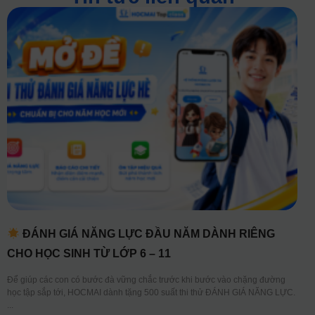
ĐÁNH GIÁ NĂNG LỰC ĐẦU NĂM DÀNH RIÊNG
CHO HỌC SINH TỪ LỚP 6 – 11
Để giúp các con có bước đà vững chắc trước khi bước vào chặng đường
học tập sắp tới, HOCMAI dành tặng 500 suất thi thử ĐÁNH GIÁ NĂNG LỰC.