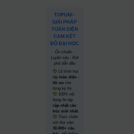
TOPUNI -
GIẢI PHÁP
TOÀN DIỆN
CAM KẾT
ĐỖ ĐẠI HỌC
Ôn chuẩn -
Luyện sâu - Bứt
phá dẫn đầu
Lộ trình học
tập
toàn diện -
tối ưu
cho
từng kỳ thi.
100% nội
dung ôn tập
cập nhật cấu
trúc mới nhất
.
Thực chiến
với thư viện
30.000+ câu
hỏi
- Hệ thống