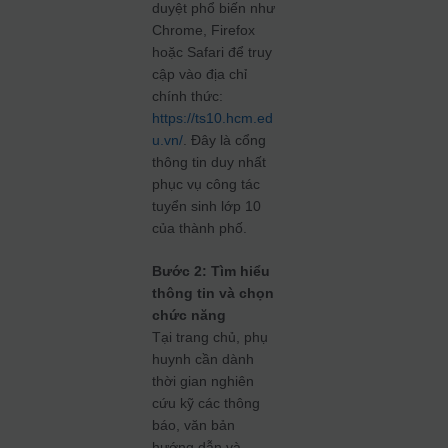
duyệt phổ biến như
Chrome, Firefox
hoặc Safari để truy
cập vào địa chỉ
chính thức:
https://ts10.hcm.ed
u.vn/
. Đây là cổng
thông tin duy nhất
phục vụ công tác
tuyển sinh lớp 10
của thành phố.
Bước 2: Tìm hiểu
thông tin và chọn
chức năng
Tại trang chủ, phụ
huynh cần dành
thời gian nghiên
cứu kỹ các thông
báo, văn bản
hướng dẫn và