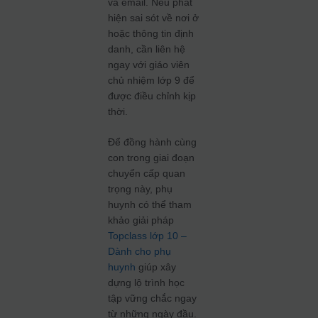
và email. Nếu phát
hiện sai sót về nơi ở
hoặc thông tin định
danh, cần liên hệ
ngay với giáo viên
chủ nhiệm lớp 9 để
được điều chỉnh kịp
thời.
Để đồng hành cùng
con trong giai đoạn
chuyển cấp quan
trọng này, phụ
huynh có thể tham
khảo giải pháp
Topclass lớp 10 –
Dành cho phụ
huynh
giúp xây
dựng lộ trình học
tập vững chắc ngay
từ những ngày đầu.