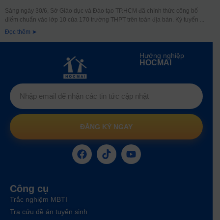
Sáng ngày 30/6, Sở Giáo dục và Đào tạo TP.HCM đã chính thức công bố
điểm chuẩn vào lớp 10 của 170 trường THPT trên toàn địa bàn. Kỳ tuyển
Đọc thêm ➤
Hướng nghiệp
HOCMAI
ĐĂNG KÝ NGAY
Công cụ
Trắc nghiệm MBTI
Tra cứu đề án tuyển sinh