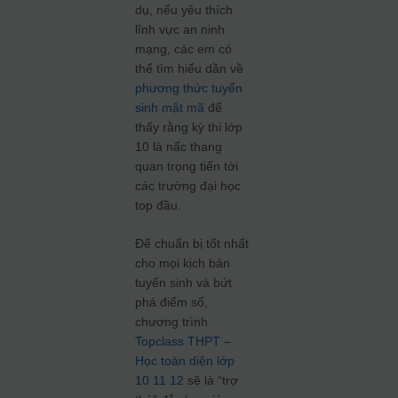
dụ, nếu yêu thích
lĩnh vực an ninh
mạng, các em có
thể tìm hiểu dần về
phương thức tuyển
sinh mật mã
để
thấy rằng kỳ thi lớp
10 là nấc thang
quan trọng tiến tới
các trường đại học
top đầu.
Để chuẩn bị tốt nhất
cho mọi kịch bản
tuyển sinh và bứt
phá điểm số,
chương trình
Topclass THPT –
Học toàn diện lớp
10 11 12
sẽ là “trợ