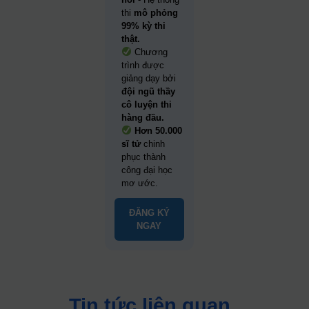
thi
mô phỏng
99% kỳ thi
thật.
Chương
trình được
giảng dạy bởi
đội ngũ thầy
cô luyện thi
hàng đầu.
Hơn 50.000
sĩ tử
chinh
phục thành
công đại học
mơ ước.
ĐĂNG KÝ
NGAY
Tin tức liên quan