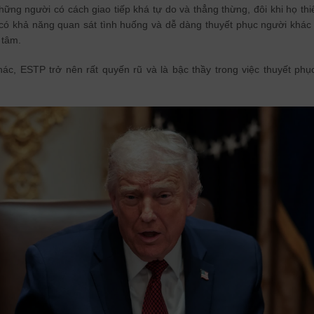
ững người có cách giao tiếp khá tự do và thẳng thừng, đôi khi họ thi
có khả năng quan sát tình huống và dễ dàng thuyết phục người khác
 tâm.
ác, ESTP trở nên rất quyến rũ và là bậc thầy trong việc thuyết ph