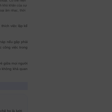
thuật. Cô thể hiện
ch khó khăn của sự
oại âm nhạc, thời
 thích việc lập kế
pháp nếu gặp phải
c công việc trong
vẻ giữa mọi người
ến không khả quan
chê họ là lười