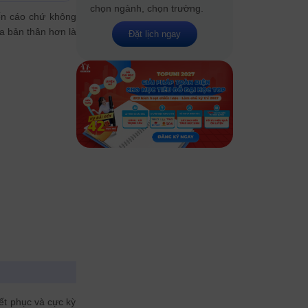
chọn ngành, chọn trường.
ến cáo chứ không
ủa bản thân hơn là
Đặt lịch ngay
ết phục và cực kỳ