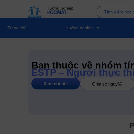
Hướng nghiệp
Tính điểm học 
HOCMAI
Trang chủ
Hướng nghiệp
Bạn thuộc về nhóm tí
ESTP – Người thực th
Xem chi tiết
Chia sẻ ngay
P