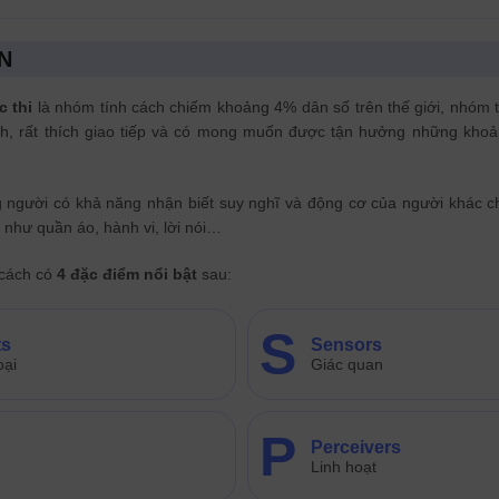
N
 thi
là nhóm tính cách chiếm khoảng 4% dân số trên thế giới, nhóm 
h, rất thích giao tiếp và có mong muốn được tận hưởng những khoản
 người có khả năng nhận biết suy nghĩ và động cơ của người khác c
 như quần áo, hành vi, lời nói…
 cách có
4 đặc điểm nổi bật
sau:
S
ts
Sensors
ại
Giác quan
P
Perceivers
Linh hoạt