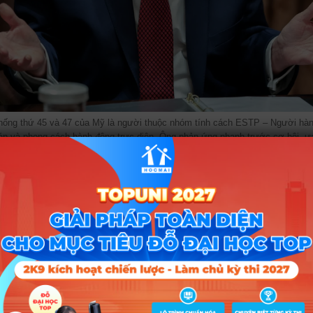
hống thứ 45 và 47 của Mỹ là người thuộc nhóm tính cách ESTP – Người hành
án và phong cách hành động trực diện. Ông phản ứng nhanh trước cơ hội, ưa
thể hiện sự tự tin mạnh mẽ trong các quyết định của mình.
ời rất dễ tính và dễ dàng khoan dung với bạn bè, những người mà
 xung quanh, ESTP dường như rất hòa thuận và dễ kết giao.