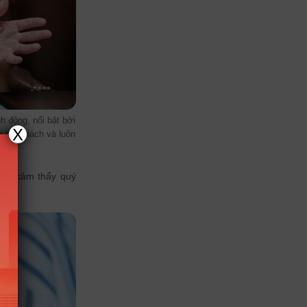
 động, nổi bật bởi
X
 thử thách và luôn
 họ cảm thấy quý