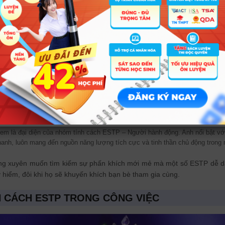
m là đại diện của nhóm tính cách ESTP – Người hành động. Anh nổi bật vớ
hanh, luôn mang đến nguồn năng lượng tích cực và tinh thần chủ động trong 
ờng xuyên muốn tìm kiếm sự phấn khích mới mẻ mà một số ESTP dễ d
 hiểm, đôi khi họ sẽ khuyến khích bạn bè tham gia cùng.
 CÁCH ESTP TRONG CÔNG VIỆC