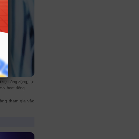
i sự năng động, tự
mọi hoạt động.
àng tham gia vào