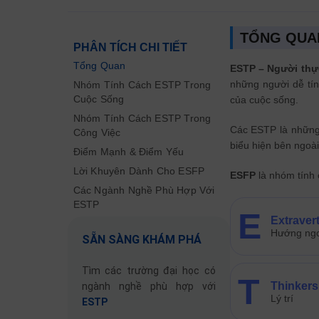
TỔNG QUA
PHÂN TÍCH CHI TIẾT
Tổng Quan
ESTP – Người thực
những người dễ tín
Nhóm Tính Cách ESTP Trong
Cuộc Sống
của cuộc sống.
Nhóm Tính Cách ESTP Trong
Các ESTP là những
Công Việc
biểu hiện bên ngoài
Điểm Mạnh & Điểm Yếu
Lời Khuyên Dành Cho ESFP
ESFP
là nhóm tính
Các Ngành Nghề Phù Hợp Với
ESTP
E
Extraver
Hướng ngo
SẴN SÀNG KHÁM PHÁ
Tìm các trường đại học có
T
Thinkers
ngành nghề phù hợp với
Lý trí
ESTP