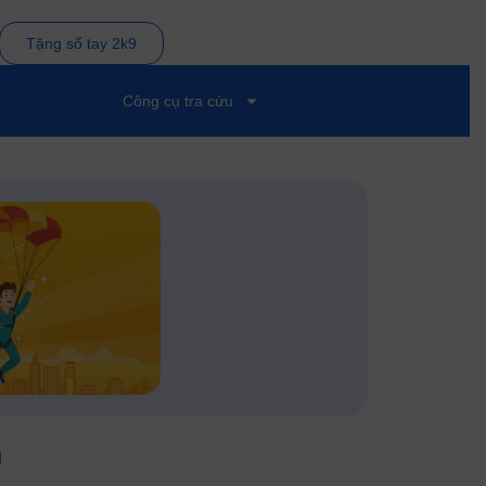
Tặng sổ tay 2k9
Công cụ tra cứu
n