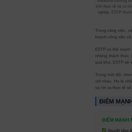
Madonna thường xuất
tính thực tế và có t
nghiệp. ESTP thường
Trong công việc, cá
hoạch công việc và
ESTP có thế mạnh v
những thách thức, 
quá khứ, ESTP sẽ x
Trong một đội, nhó
với nhau. Họ là nhữ
và rời xa thực tế s
ĐIỂM MẠNH
ĐIỂM MẠNH 
Quyết tâm &