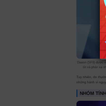
Dawon (SF9) được xe
tin và phản xạ n
Tuy nhiên, do thư
những hành vi nguy
NHÓM TÍNH