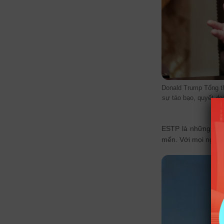
Donald Trump Tổng t
sự táo bạo, quyết đo
ESTP là những ngư
mến. Với mọi người