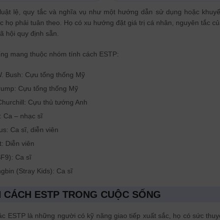
luật lệ, quy tắc và nghĩa vụ như một hướng dẫn sử dụng hoặc khuy
ộc họ phải tuân theo. Họ có xu hướng đặt giá trị cá nhân, nguyên tắc c
ã hội quy định sẵn.
ếng mang thuộc nhóm tính cách ESTP:
. Bush: Cựu tổng thống Mỹ
rump: Cựu tổng thống Mỹ
hurchill: Cựu thủ tướng Anh
 Ca – nhạc sĩ
us: Ca sĩ, diễn viên
: Diễn viên
F9): Ca sĩ
bin (Stray Kids): Ca sĩ
H CÁCH ESTP TRONG CUỘC SỐNG
ác ESTP là những người có kỹ năng giao tiếp xuất sắc, họ có sức thuy