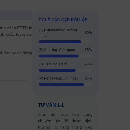
TỶ LỆ CÁC CẶP ĐỐI LẬP
tính cách ESTP là
(E) Extraversion: Hướng
80%
h khắc tuyệt vời
ngoại
(S) Sensing: Giác quan
75%
hỉ dựa vào những
(T) Thinking: Lý trí
70%
(P) Perceiving: Linh hoạt
85%
TƯ VẤN 1-1
Trao đổi trực tiếp cùng
chuyên gia để được định
hướng rõ ràng trong việc