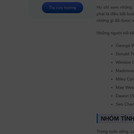
Họ chỉ xem những 
Tra cứu trường
phải là điều bắt bu
những gì đã được x
Những người nổi ti
George W
Donald T
Winston C
Madonna:
Miley Cyr
Mae West
Dawon (S
Seo Chang
NHÓM TÍN
Trong cuộc sống, c