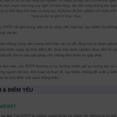
 hiện tự tin và sẵn sàng thử nghiệm với nhiều phong cách và thể loại nghệ 
ính cách mạnh mẽ trong suy nghĩ và hành động, đặc biệt trong những thử thá
 có khả năng linh hoạt và sáng tạo, Madonna đã thử nghiệm với nhiều thể l
trang và dự án giải trí khác nhau.
c ESTP rất giỏi trong việc xử lý công việc hiện tại, tuy nhiên họ không
 các dự án.
ới những công việc mang tính hiện tại, họ dễ dàng tìm ra được giải 
khó khăn ngay tại thời điểm đó. Dựa trên kinh nghiệm thực tiễn từ cá
uất sắc tìm ra các giải pháp cho những khó khăn họ gặp phải.
m làm việc, các ESTP thường có xu hướng muốn giữ sự tương tác vui 
ng người cởi mở, linh hoạt và thực tế, tuy nhiên những đề xuất, ý ki
ẽ bị họ phủ định một cách thẳng thắn.
 & ĐIỂM YẾU
NỔI BẬT
 tự tin:
Các ESTP là những người tự tin và chăm chỉ. Không ai có thể 