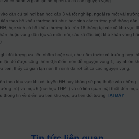
c và có hành vi gian lận sẽ bị rớt tất cả các nguyện vọng.
vào căn cứ tại nơi bạn học cấp 3 và tốt nghiệp, ngoài ra một vài trườn
 tiên theo hộ khẩu thường trú như: học sinh các trường phổ thông dân 
ị ĐH; học sinh có hộ khẩu thường trú trên 18 tháng tại các xã khu vực II
khăn thuộc vùng dân tộc và miền núi, các xã đặc biệt khó khăn vùng bã
)
 ghi đối tượng ưu tiên nhầm hoặc sai, như năm trước có trường hợp th
ian lận để được cộng thêm 0,5 điểm nên đỗ nguyện vọng 1, tuy nhiên kh
ưu tiên, thấy có gian lận nên thí sinh đã rớt tất cả các nguyện vọng.
iên theo khu vực khi xét tuyển ĐH hay không sẽ phụ thuộc vào những
hường trú) và mục 6 (nơi học THPT) và có liên quan mật thiết đến mục
u thông tin về điểm ưu tiên khu vực, ưu tiên đối tượng
TẠI ĐÂY
Tin tức liên quan