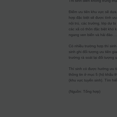
Thi sinh điền không trung thự
Điểm ưu tiên khu vực sẽ dựa 
hợp đặc biệt sẽ được tính ưu
nội trú, các trường, lớp dự b
các xã có thôn đặc biệt khó 
ngang ven biển và hải đảo….
Có nhiều trường hợp thí sinh
sinh ghi đối tượng ưu tiên g
trường rà soát lại đối tượng 
Thí sinh có được hưởng ưu t
thông tin ở mục 5 (hộ khẩu t
(khu vực tuyển sinh). Tìm hiể
(Nguồn: Tổng hợp)