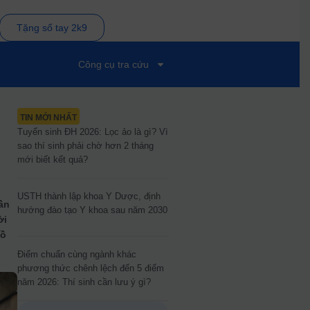
Tặng sổ tay 2k9
Công cụ tra cứu
TIN MỚI NHẤT
Tuyển sinh ĐH 2026: Lọc ảo là gì? Vì
sao thí sinh phải chờ hơn 2 tháng
mới biết kết quả?
USTH thành lập khoa Y Dược, định
cần
hướng đào tạo Y khoa sau năm 2030
ời
hồ
Điểm chuẩn cùng ngành khác
phương thức chênh lệch đến 5 điểm
năm 2026: Thí sinh cần lưu ý gì?