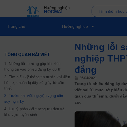
Hướng nghiệp
Tính điểm học 
HOCMAI
Trang chủ
Hướng nghiệp
Những lỗi sa
TỔNG QUAN BÀI VIẾT
nghiệp THPT
1. Những lỗi thường gặp khi điền
đẳng
thông tin vào phiếu đăng ký dự thi
2. Tìm hiểu kỹ thông tin trước khi điền
26/04/2021
hồ sơ, chuẩn bị đầy đủ giấy tờ cần
Trong tờ phiếu đăng ký dự 
thiết
viết sai 01 mục, tờ phiếu 
3. Trước khi viết nguyện vọng cần
gian của thí sinh, dưới đây
suy nghĩ kỹ
sơ.
4. Lưu ý phần đối tượng ưu tiên và
khu vực tuyển sinh