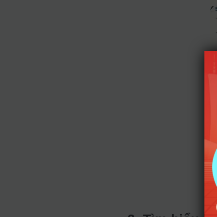
Nh
(N