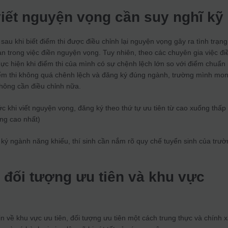
viết nguyện vọng cần suy nghĩ kỹ
au khi biết điểm thi được điều chỉnh lại nguyện vọng gây ra tình trạng
an trong việc điền nguyện vọng. Tuy nhiên, theo các chuyên gia việc đi
ực hiện khi điểm thi của mình có sự chệnh lệch lớn so với điểm chuẩn
ểm thi không quá chênh lệch và đăng ký đúng ngành, trường mình mo
không cần điều chỉnh nữa.
ớc khi viết nguyện vọng, đăng ký theo thứ tự ưu tiên từ cao xuống thấp
ng cao nhất)
 ký ngành năng khiếu, thí sinh cần nắm rõ quy chế tuyển sinh của trư
 đối tượng ưu tiên và khu vực
in về khu vực ưu tiên, đối tượng ưu tiên một cách trung thực và chính x