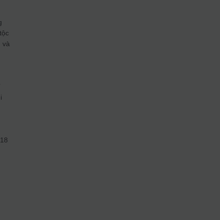
g
tộc
I và
i
í
i
 18