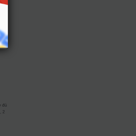
h
n để
t
y đủ
, 2