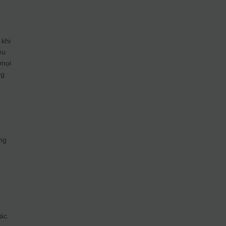
 khi
ều
 mọi
ng
ờng
ác.