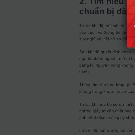
2. Tìm hiểu k
chuẩn bị đầy 
Trước khi đặt bút viết hồ sơ 
yêu thích và thông tin tuyển 
suy nghĩ và viết hồ sơ để trá
Sau khi đã quyết định chọn 
ngành/nhóm ngành, mã tổ hợp 
đăng ký nguyện vọng không 
tuyển.
Thông tin trên bìa đựng, phi
không trùng khớp, hồ sơ của
Trước khi nộp hồ sơ dự thi t
những giấy tờ cần thiết bao
ảnh cỡ 4×6cm, các giấy chứn
Lưu ý: Một số trường có xét t