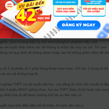
ỹ thông tin trước khi điền hồ sơ,
đủ giấy tờ cần thiết
đăng ký, thí sinh hãy suy nghĩ thật kỹ, bình tĩnh tìm hiểu ngành học mìn
sinh của ngôi trường bạn muốn theo học. Thí sinh có rất nhiều thời gia
nh việc thay đổi khi đã hoàn thành đơn đăng ký.
ngành, chọn trường hãy tra cứu mã trường/cơ sở/phân hiệu, mã
xét tuyển thật chính xác để không bị nhầm lẫn hay sai sót. Thí sinh
đúng với quy định sẽ không được nhập vào hệ thống phần mềm để xé
ếu số 1 và phiếu số 2 phải trùng khớp hoàn toàn. Chỉ cần 1 trong số đó
 các em sẽ không hợp lệ.
ốt nghiệp THPT và xét tuyển đại học, cao đẳng thí sinh cần chuẩn bị đầ
 gồm 2 phiếu ĐKDT giống nhau, học bạ THPT (bản chính hoặc bản sao)
g nhận hợp lệ để được hưởng chế độ ưu tiên nếu có.
uyển dựa trên điều kiện sổ hộ khẩu, thí sinh cần chú ý.