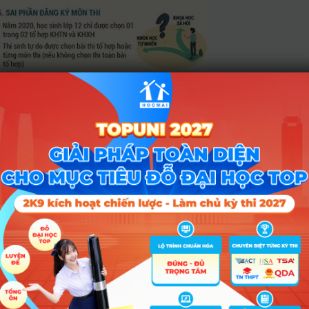
ững lỗi sai thường gặp khi điền hồ sơ thi tốt nghiệp THPT
guồn: VTV)