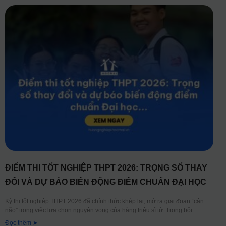
ĐIỂM THI TỐT NGHIỆP THPT 2026: TRỌNG SỐ THAY
ĐỔI VÀ DỰ BÁO BIẾN ĐỘNG ĐIỂM CHUẨN ĐẠI HỌC
Kỳ thi tốt nghiệp THPT 2026 đã chính thức khép lại, mở ra giai đoạn “cân
não” trong việc lựa chọn nguyện vọng của hàng triệu sĩ tử. Trong bối
Đọc thêm ➤