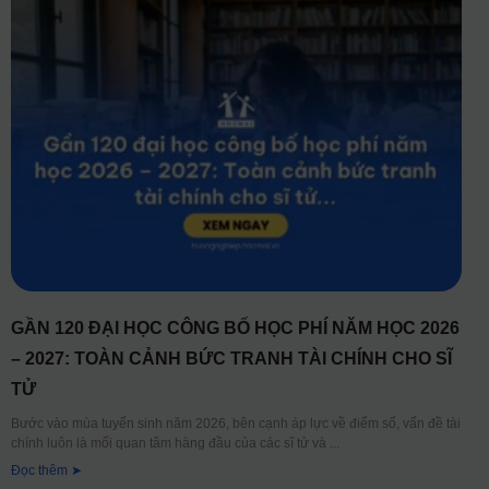
GẦN 120 ĐẠI HỌC CÔNG BỐ HỌC PHÍ NĂM HỌC 2026
– 2027: TOÀN CẢNH BỨC TRANH TÀI CHÍNH CHO SĨ
TỬ
Bước vào mùa tuyển sinh năm 2026, bên cạnh áp lực về điểm số, vấn đề tài
chính luôn là mối quan tâm hàng đầu của các sĩ tử và
Đọc thêm ➤