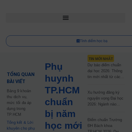
Tính điểm học bạ
TIN MỚI NHẤT
Phụ
Dự báo điểm chuẩn
đại học 2026: Thông
TỔNG QUAN
huynh
tin mới nhất từ các
BÀI VIẾT
trường đại học công
TP.HCM
lập
Bảng 9 khoản
Xu hướng đăng ký
thu dịch vụ,
nguyện vọng Đại học
chuẩn
mức tối đa áp
2026: Ngành nào
dụng trong
đang dẫn đầu cuộc
bị năm
TP.HCM
đua?
Điểm chuẩn Trường
Tổng kết & Lời
học mới
ĐH Bách khoa
khuyên cho phụ
TP.HCM 2026: Dự