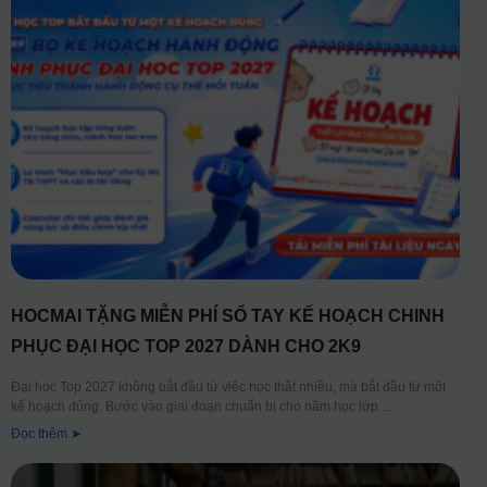
HOCMAI TẶNG MIỄN PHÍ SỔ TAY KẾ HOẠCH CHINH
PHỤC ĐẠI HỌC TOP 2027 DÀNH CHO 2K9
Đại học Top 2027 không bắt đầu từ việc học thật nhiều, mà bắt đầu từ một
kế hoạch đúng. Bước vào giai đoạn chuẩn bị cho năm học lớp
Đọc thêm ➤