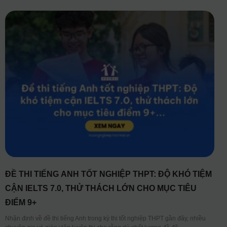
ĐỀ THI TIẾNG ANH TỐT NGHIỆP THPT: ĐỘ KHÓ TIỆM
CẬN IELTS 7.0, THỬ THÁCH LỚN CHO MỤC TIÊU
ĐIỂM 9+
Nhận định về đề thi tiếng Anh trong kỳ thi tốt nghiệp THPT gần đây, nhiều