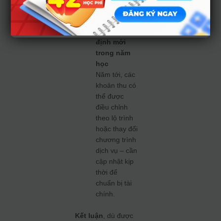
đường.
Theo dõi sát
các quy
định mới
trong năm
học
Năm tới, các
khoản thu có
thể được
điều chỉnh
theo lộ trình
hoặc thay đổi
chương trình
dịch vụ – cần
cập nhật kịp
thời để
chuẩn bị tài
chính.
Kết luận
, dù được