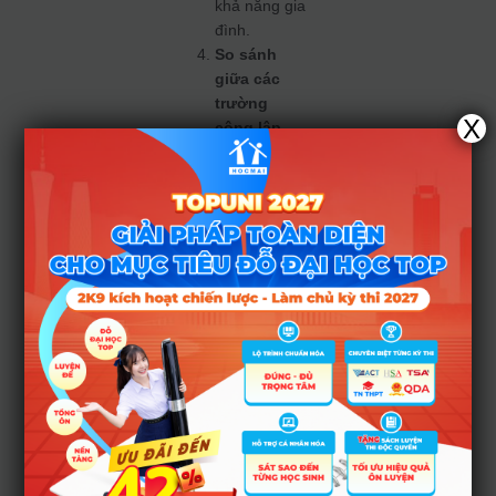
khả năng gia
đình.
So sánh
giữa các
trường
X
công lập
nếu chuyển
cấp hoặc hạ
tầng khác
nhau
Các mức thu
có thể chênh
lệch giữa
trường nội
thành và các
trường ngoại
thành; phụ
huynh nên
cân nhắc khi
đưa con thay
đổi học