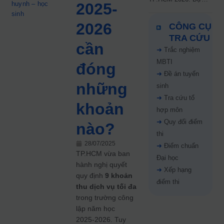
huynh – học
2025-
kiến công bố 9.8,
sinh
nguyện vọng tăng vọt
2026
CÔNG CỤ
67%
TRA CỨU
cần
➜
Trắc nghiệm
MBTI
đóng
➜
Đề án tuyển
những
sinh
➜
Tra cứu tổ
khoản
hợp môn
➜
Quy đổi điểm
nào?
thi
28/07/2025
➜
Điểm chuẩn
TP.HCM vừa ban
Đại học
hành nghị quyết
➜
Xếp hạng
quy định
9 khoản
điểm thi
thu dịch vụ tối đa
trong trường công
lập năm học
2025‑2026. Tuy