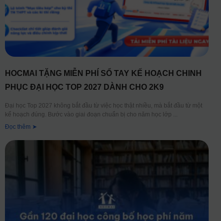
HOCMAI TẶNG MIỄN PHÍ SỔ TAY KẾ HOẠCH CHINH
PHỤC ĐẠI HỌC TOP 2027 DÀNH CHO 2K9
Đại học Top 2027 không bắt đầu từ việc học thật nhiều, mà bắt đầu từ một
kế hoạch đúng. Bước vào giai đoạn chuẩn bị cho năm học lớp
Đọc thêm ➤