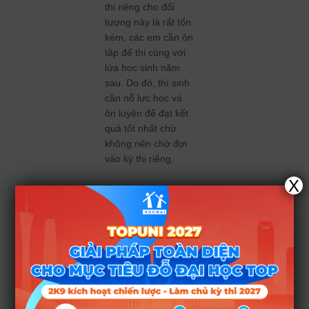
thi riêng cho đối
tượng này là rất tốn
kém, các em cần ôn
tập để thi cùng với
lứa học sinh năm
sau. Do đó, thí sinh
cần nỗ lực học và
ôn luyện để đạt kết
quả tốt nhất chứ
không nên chờ đợi
vào kỳ thi riêng.
X
Ngoài ra, phương
án cuối cùng sẽ do
lãnh đạo Bộ
GD&ĐT quyết định.
Dự kiến, quy chế thi
sẽ được Bộ ban
hành trong vài ngày
tới. Dự kiến thí sinh