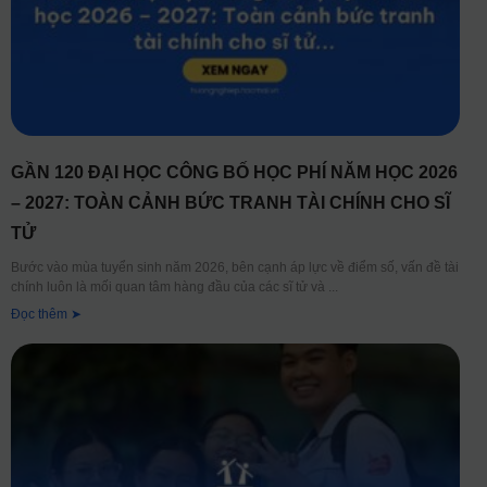
GẦN 120 ĐẠI HỌC CÔNG BỐ HỌC PHÍ NĂM HỌC 2026
– 2027: TOÀN CẢNH BỨC TRANH TÀI CHÍNH CHO SĨ
TỬ
Bước vào mùa tuyển sinh năm 2026, bên cạnh áp lực về điểm số, vấn đề tài
chính luôn là mối quan tâm hàng đầu của các sĩ tử và
Đọc thêm ➤