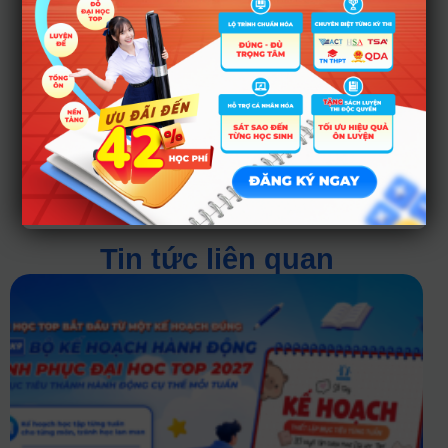
bắt đầu đăng ký thi
vào khoảng tháng
4, và dự thi chính
thức vào cuối tháng
6. Về đăng ký xét
tuyển gần như sẽ
không thay đổi gì so
với năm ngoái.
Tin tức liên quan