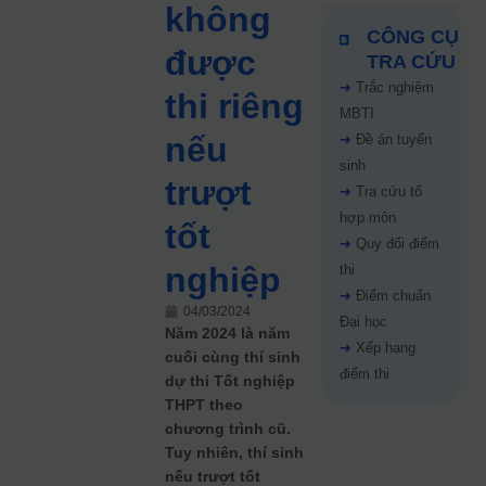
không
CÔNG CỤ
được
TRA CỨU
➜
Trắc nghiệm
thi riêng
MBTI
nếu
➜
Đề án tuyển
sinh
trượt
➜
Tra cứu tổ
hợp môn
tốt
➜
Quy đổi điểm
nghiệp
thi
➜
Điểm chuẩn
04/03/2024
Đại học
Năm 2024 là năm
➜
Xếp hạng
cuối cùng thí sinh
điểm thi
dự thi Tốt nghiệp
THPT theo
chương trình cũ.
Tuy nhiên, thí sinh
nếu trượt tốt