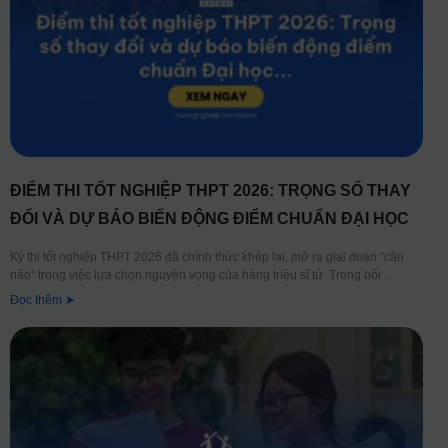
ĐIỂM THI TỐT NGHIỆP THPT 2026: TRỌNG SỐ THAY
ĐỔI VÀ DỰ BÁO BIẾN ĐỘNG ĐIỂM CHUẨN ĐẠI HỌC
Kỳ thi tốt nghiệp THPT 2026 đã chính thức khép lại, mở ra giai đoạn “cân
não” trong việc lựa chọn nguyện vọng của hàng triệu sĩ tử. Trong bối
Đọc thêm ➤