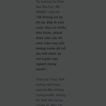
Vụ trưởng Vụ Giáo
dục Đại học, Bộ
GD&ĐT chia sẻ:
“Sẽ không có kỳ
thi lại. Đây là một
cuộc đua có nhiều
khó khăn, thách
thức nên các thí
sinh năm nay cần
lường trước để nỗ
lực hết mình và
xét tuyển vào
ngành mong
muốn”.
Theo bà Thuỷ, tình
huống này hoàn
toàn là điều không
mong muốn, nhưng
thí sinh nên có sự
chuẩn bị. Nếu các