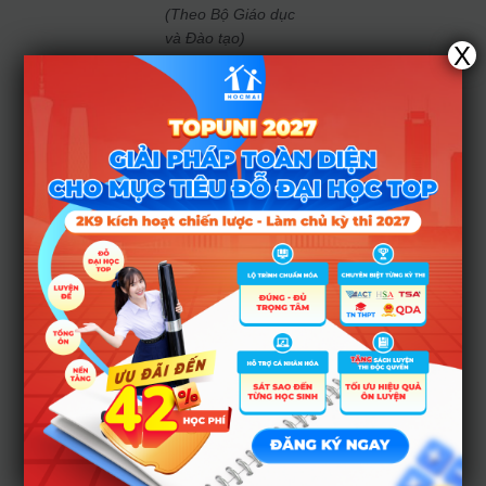
(Theo Bộ Giáo dục
và Đào tạo)
X