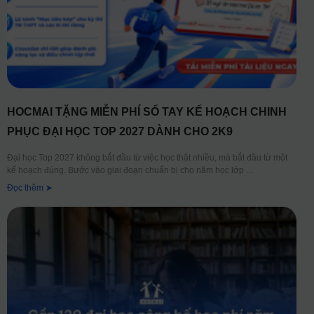
HOCMAI TẶNG MIỄN PHÍ SỔ TAY KẾ HOẠCH CHINH
PHỤC ĐẠI HỌC TOP 2027 DÀNH CHO 2K9
Đại học Top 2027 không bắt đầu từ việc học thật nhiều, mà bắt đầu từ một
kế hoạch đúng. Bước vào giai đoạn chuẩn bị cho năm học lớp
Đọc thêm ➤