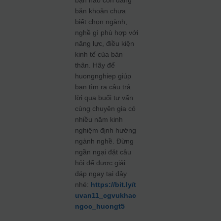
băn khoăn chưa
biết chọn ngành,
nghề gì phù hợp với
năng lực, điều kiện
kinh tế của bản
thân. Hãy để
huongnghiep giúp
bạn tìm ra câu trả
lời qua buổi tư vấn
cùng chuyên gia có
nhiều năm kinh
nghiệm định hướng
ngành nghề. Đừng
ngần ngại đặt câu
hỏi để được giải
đáp ngay tại đây
nhé:
https://bit.ly/t
uvan11_cgvukhac
ngoc_huongt5