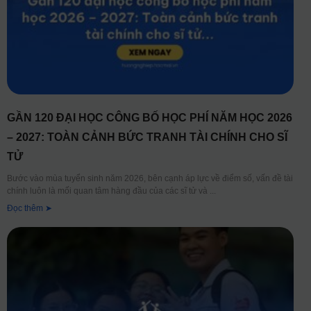
GẦN 120 ĐẠI HỌC CÔNG BỐ HỌC PHÍ NĂM HỌC 2026
– 2027: TOÀN CẢNH BỨC TRANH TÀI CHÍNH CHO SĨ
TỬ
Bước vào mùa tuyển sinh năm 2026, bên cạnh áp lực về điểm số, vấn đề tài
chính luôn là mối quan tâm hàng đầu của các sĩ tử và
Đọc thêm ➤