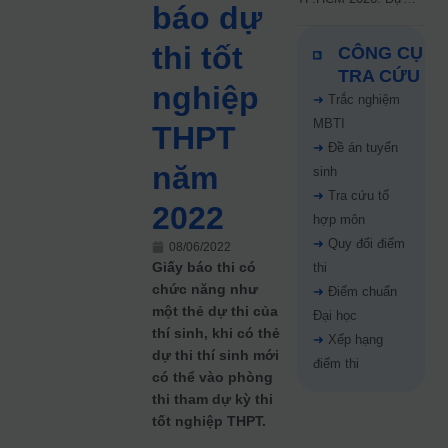
báo dự
kiến công bố 9.8,
nguyện vọng tăng vọt
thi tốt
CÔNG CỤ
67%
TRA CỨU
nghiệp
➜
Trắc nghiệm
MBTI
THPT
➜
Đề án tuyển
năm
sinh
➜
Tra cứu tổ
2022
hợp môn
➜
Quy đổi điểm
08/06/2022
Giấy báo thi có
thi
chức năng như
➜
Điểm chuẩn
một thẻ dự thi của
Đại học
thí sinh, khi có thẻ
➜
Xếp hạng
dự thi thí sinh mới
điểm thi
có thể vào phòng
thi tham dự kỳ thi
tốt nghiệp THPT.