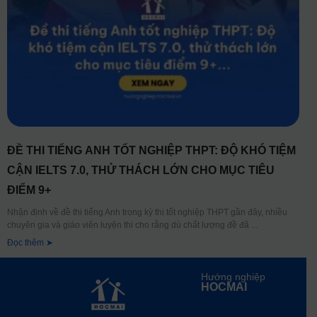
ĐỀ THI TIẾNG ANH TỐT NGHIỆP THPT: ĐỘ KHÓ TIỆM
CẬN IELTS 7.0, THỬ THÁCH LỚN CHO MỤC TIÊU
ĐIỂM 9+
Nhận định về đề thi tiếng Anh trong kỳ thi tốt nghiệp THPT gần đây, nhiều
chuyên gia và giáo viên luyện thi cho rằng dù chất lượng đề đã
Đọc thêm ➤
Hướng nghiệp
HOCMAI