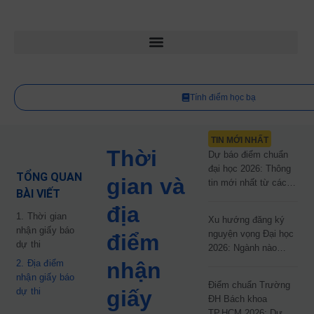
Tính điểm học bạ
TIN MỚI NHẤT
Thời
Dự báo điểm chuẩn
đại học 2026: Thông
TỔNG QUAN
gian và
tin mới nhất từ các
BÀI VIẾT
trường đại học công
địa
lập
1. Thời gian
Xu hướng đăng ký
nhận giấy báo
nguyện vọng Đại học
điểm
dự thi
2026: Ngành nào
đang dẫn đầu cuộc
2. Địa điểm
nhận
đua?
nhận giấy báo
Điểm chuẩn Trường
dự thi
giấy
ĐH Bách khoa
TP.HCM 2026: Dự