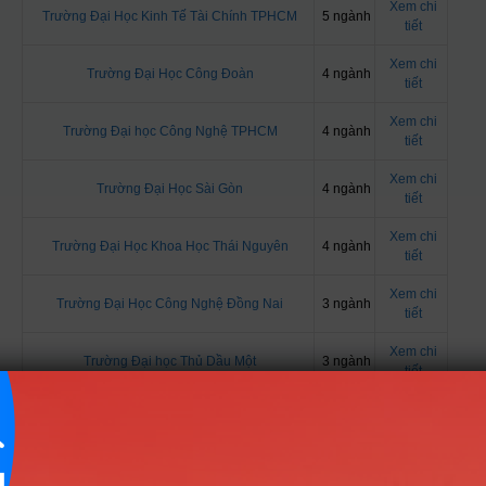
Xem chi
Trường Đại Học Kinh Tế Tài Chính TPHCM
5 ngành
tiết
Xem chi
Trường Đại Học Công Đoàn
4 ngành
tiết
Xem chi
Trường Đại học Công Nghệ TPHCM
4 ngành
tiết
Xem chi
Trường Đại Học Sài Gòn
4 ngành
tiết
Xem chi
Trường Đại Học Khoa Học Thái Nguyên
4 ngành
tiết
Xem chi
Trường Đại Học Công Nghệ Đồng Nai
3 ngành
tiết
Xem chi
Trường Đại học Thủ Dầu Một
3 ngành
tiết
Xem chi
Trường Đại Học Yersin Đà Lạt
2 ngành
tiết
Xem chi
Trường Đại học Thủ Đô Hà Nội
2 ngành