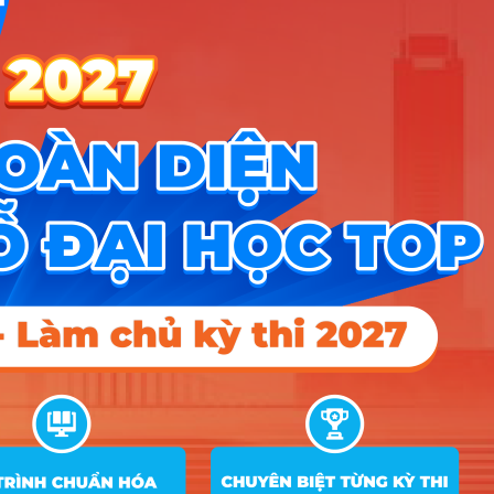
tiết
Trường Đại học Quản lý và Công nghệ Hải
Xem chi
2 ngành
Phòng
tiết
Xem chi
Trường Đại học Nông Lâm Bắc Giang
2 ngành
tiết
Xem chi
Trường Đại Học Ngoại Ngữ Tin Học TPHCM
2 ngành
tiết
Xem chi
Trường Đại học Nghệ An
2 ngành
tiết
Xem chi
Trường Đại Học Hải Dương
2 ngành
tiết
Xem chi
Trường Đại Học Lương Thế Vinh
1 ngành
tiết
Xem chi
Trường Đại học Kỹ Thuật Công Nghệ Cần Thơ
1 ngành
tiết
Xem chi
Trường Đại học Kiên Giang
1 ngành
tiết