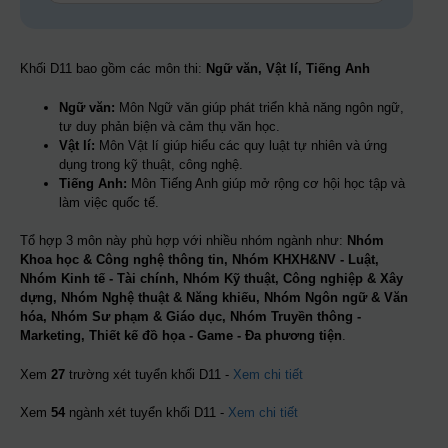
Khối D11 bao gồm các môn thi:
Ngữ văn, Vật lí, Tiếng Anh
Ngữ văn:
Môn Ngữ văn giúp phát triển khả năng ngôn ngữ,
tư duy phản biện và cảm thụ văn học.
Vật lí:
Môn Vật lí giúp hiểu các quy luật tự nhiên và ứng
dụng trong kỹ thuật, công nghệ.
Tiếng Anh:
Môn Tiếng Anh giúp mở rộng cơ hội học tập và
làm việc quốc tế.
Tổ hợp 3 môn này phù hợp với nhiều nhóm ngành như:
Nhóm
Khoa học & Công nghệ thông tin, Nhóm KHXH&NV - Luật,
Nhóm Kinh tế - Tài chính, Nhóm Kỹ thuật, Công nghiệp & Xây
dựng, Nhóm Nghệ thuật & Năng khiếu, Nhóm Ngôn ngữ & Văn
hóa, Nhóm Sư phạm & Giáo dục, Nhóm Truyền thông -
Marketing, Thiết kế đồ họa - Game - Đa phương tiện
.
Xem
27
trường xét tuyển khối D11 -
Xem chi tiết
Xem
54
ngành xét tuyển khối D11 -
Xem chi tiết