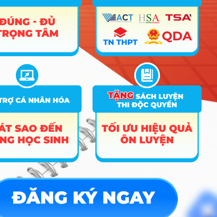
Xem chi
Trường Đại Học Quảng Nam
1 ngành
tiết
Xem chi
Trường Đại Học Hồng Đức
1 ngành
tiết
Xem chi
Trường Đại Học Sư Phạm Hà Nội 2
1 ngành
tiết
Xem chi
Trường Đại Học Hạ Long
1 ngành
tiết
Xem chi
Trường Đại Học Bạc Liêu
1 ngành
tiết
Xem chi
Học Viện Nông Nghiệp Việt Nam
1 ngành
tiết
Danh sách các ngành tuyển sinh theo tổ
hợp D11
Nhóm Ngôn ngữ & Văn hóa
27 ngành |
Xem chi tiết