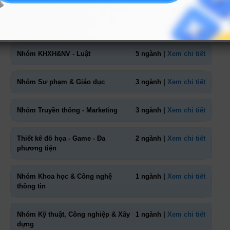
Nhóm Kinh tế - Tài chính
11 ngành |
Xem chi tiết
Nhóm KHXH&NV - Luật
5 ngành |
Xem chi tiết
Nhóm Sư phạm & Giáo dục
3 ngành |
Xem chi tiết
Nhóm Truyền thông - Marketing
3 ngành |
Xem chi tiết
Thiết kế đồ họa - Game - Đa
2 ngành |
Xem chi tiết
phương tiện
Nhóm Khoa học & Công nghệ
1 ngành |
Xem chi tiết
thông tin
Nhóm Kỹ thuật, Công nghiệp & Xây
1 ngành |
Xem chi tiết
dựng