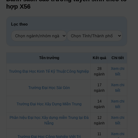
hợp X56
Lọc theo
Tên trường
Kết quả
Chi tiết
28
Xem chi
Trường Đại Học Kinh Tế Kỹ Thuật Công Nghiệp
ngành
tiết
17
Xem chi
Trường Đại Học Sài Gòn
ngành
tiết
14
Xem chi
Trường Đại Học Xây Dựng Miền Trung
ngành
tiết
Phân hiệu Đại học Xây dựng miền Trung tại Đà
12
Xem chi
Nẵng
ngành
tiết
11
Xem chi
Trường Đại Học Công Nghiệp Việt Trì