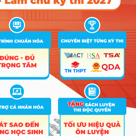
Xem chi
Trường Đại học Tân Tạo
1 ngành
tiết
Xem chi
Trường Đại Học Tây Đô
1 ngành
tiết
Xem chi
Trường Đại Học Trà Vinh
1 ngành
tiết
Xem chi
Trường Đại Học Nguyễn Trãi
1 ngành
tiết
Danh sách các ngành tuyển sinh theo tổ
hợp X56
Nhóm Kỹ thuật, Công nghiệp & Xây
44 ngành |
Xem chi tiết
dựng
Nhóm Khoa học & Công nghệ
18 ngành |
Xem chi tiết
thông tin