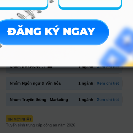
Nhóm Kinh tế - Tài chính
9 ngành |
Xem chi tiết
Nhóm Nông lâm, Thủy sản, Môi
3 ngành |
Xem chi tiết
trường
Nhóm Sư phạm & Giáo dục
2 ngành |
Xem chi tiết
Nhóm KHXH&NV - Luật
1 ngành |
Xem chi tiết
Nhóm Ngôn ngữ & Văn hóa
1 ngành |
Xem chi tiết
Nhóm Truyền thông - Marketing
1 ngành |
Xem chi tiết
TIN MỚI NHẤT
Tuyển sinh trung cấp công an năm 2026