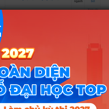
ngành
tiết
Xem chi
Trường Đại học Nam Cần Thơ
9 ngành
tiết
Xem chi
Trường Đại Học Mở TPHCM
8 ngành
tiết
Xem chi
Trường Đại Học Cửu Long
6 ngành
tiết
Xem chi
Trường Đại Học Lâm nghiệp
5 ngành
tiết
Xem chi
Trường Đại Học Tây Bắc
5 ngành
tiết
Xem chi
Trường Đại Học Yersin Đà Lạt
3 ngành
tiết
Xem chi
Trường Đại Học Kinh Tế Kỹ Thuật Bình Dương
3 ngành
tiết
Xem chi
Trường Đại Học Thái Bình Dương
2 ngành
tiết