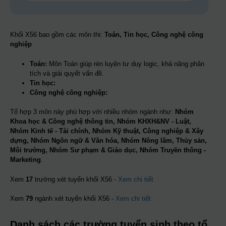
Khối X56 bao gồm các môn thi:
Toán, Tin học, Công nghệ công
nghiệp
Toán:
Môn Toán giúp rèn luyện tư duy logic, khả năng phân
tích và giải quyết vấn đề.
Tin học:
Công nghệ công nghiệp:
Tổ hợp 3 môn này phù hợp với nhiều nhóm ngành như:
Nhóm
Khoa học & Công nghệ thông tin, Nhóm KHXH&NV - Luật,
Nhóm Kinh tế - Tài chính, Nhóm Kỹ thuật, Công nghiệp & Xây
dựng, Nhóm Ngôn ngữ & Văn hóa, Nhóm Nông lâm, Thủy sản,
Môi trường, Nhóm Sư phạm & Giáo dục, Nhóm Truyền thông -
Marketing
.
Xem
17
trường xét tuyển khối X56 -
Xem chi tiết
Xem
79
ngành xét tuyển khối X56 -
Xem chi tiết
Danh sách các trường tuyển sinh theo tổ