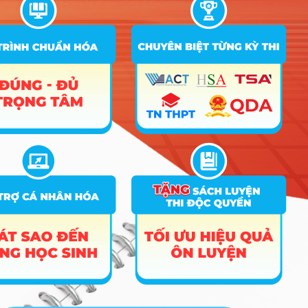
Trường Đại học Tài Nguyên và Môi Trường Hà
Xem chi
1 ngành
Nội
tiết
Xem chi
Trường Đại Học Tây Bắc
1 ngành
tiết
Xem chi
Trường Đại Học Đại Nam
1 ngành
tiết
Xem chi
Trường Đại Học Yersin Đà Lạt
1 ngành
tiết
Danh sách các ngành tuyển sinh theo tổ
hợp X79
Nhóm Truyền thông - Marketing
17 ngành |
Xem chi tiết
Nhóm Ngôn ngữ & Văn hóa
16 ngành |
Xem chi tiết