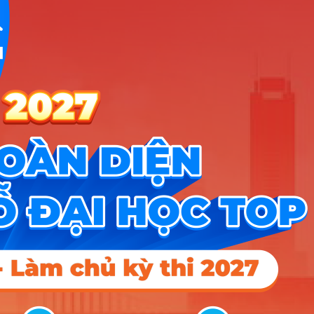
Xem chi
Trường Đại Học Trà Vinh
4 ngành
tiết
Xem chi
Trường Đại Học Sài Gòn
4 ngành
tiết
Xem chi
Trường Đại Học Kinh Tế Kỹ Thuật Công Nghiệp
4 ngành
tiết
Xem chi
Học Viện Hàng không Việt Nam
3 ngành
tiết
Xem chi
Trường Đại học Thủ Dầu Một
3 ngành
tiết
Xem chi
Trường Đại Học Kinh Tế Kỹ Thuật Bình Dương
3 ngành
tiết
Xem chi
Trường Đại Học Sư Phạm TPHCM
2 ngành
tiết
Xem chi
Trường Đại Học Công Nghiệp Việt Trì
2 ngành
tiết
Xem chi
Trường Đại Học Quảng Bình
1 ngành
tiết