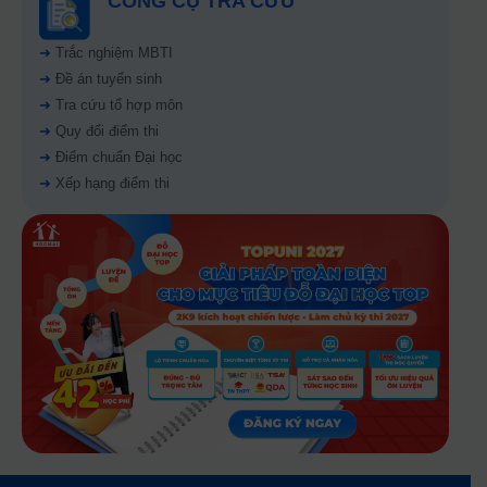
CÔNG CỤ TRA CỨU
➜
Trắc nghiệm MBTI
➜
Đề án tuyển sinh
➜
Tra cứu tổ hợp môn
➜
Quy đổi điểm thi
➜
Điểm chuẩn Đại học
➜
Xếp hạng điểm thi