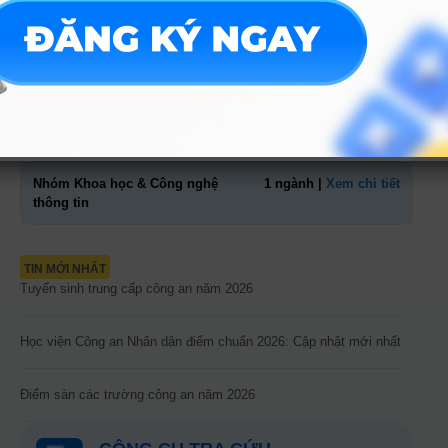
Nhóm KHXH&NV - Luật
12 ngành |
Xem chi tiết
Nhóm Kinh tế - Tài chính
9 ngành |
Xem chi tiết
Nhóm Sư phạm & Giáo dục
2 ngành |
Xem chi tiết
Nhóm Khoa học & Công nghệ
1 ngành |
Xem chi tiết
thông tin
TIN MỚI NHẤT
Tuyển sinh trung cấp công an năm 2026
Học viện Công an Nhân dân điểm chuẩn 2026: Cập nhật mới nhất
Điểm sàn các trường công an năm 2026