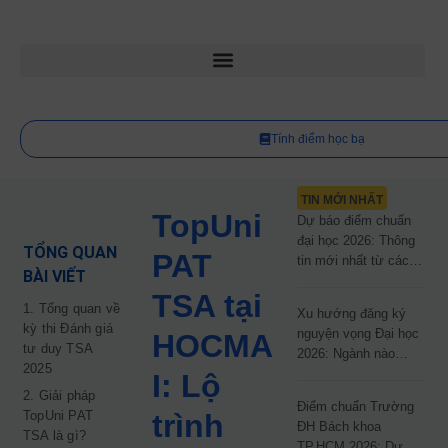
Tính điểm học bạ
TIN MỚI NHẤT
TopUni
Dự báo điểm chuẩn
đại học 2026: Thông
TỔNG QUAN
PAT
tin mới nhất từ các
BÀI VIẾT
trường đại học công
TSA tại
lập
1. Tổng quan về
Xu hướng đăng ký
kỳ thi Đánh giá
nguyện vọng Đại học
HOCMA
tư duy TSA
2026: Ngành nào
2025
đang dẫn đầu cuộc
I: Lộ
đua?
2. Giải pháp
Điểm chuẩn Trường
TopUni PAT
trình
ĐH Bách khoa
TSA là gì?
TP.HCM 2026: Dự