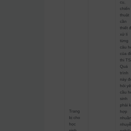
cụ,
chiến
thuật
cần
thiết 
xử lí
từng
câu h
của đ
thi TS
Quá
trình
này đ
hỏi y
cầu h
sinh
phải k
Trang
hợp
bị cho
nhuầ
học
nhuyễ
sinh
nghi