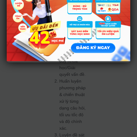
Tổng ôn toàn
diện kiến
thức và kỹ
năng cho 3
phần thi: Tư
duy Toán
học, Tư duy
Đọc hiểu, Tư
duy Khoa
học/Giải
quyết vấn đề.
Huấn luyện
phương pháp
& chiến thuật
xử lý từng
dạng câu hỏi,
tối ưu tốc độ
và độ chính
xác.
Luyện đề sát