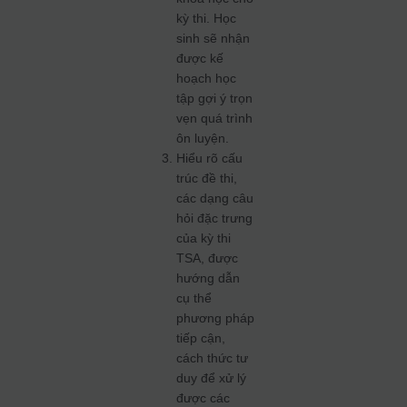
kỳ thi. Học
sinh sẽ nhận
được kế
hoạch học
tập gợi ý trọn
vẹn quá trình
ôn luyện.
Hiểu rõ cấu
trúc đề thi,
các dạng câu
hỏi đặc trưng
của kỳ thi
TSA, được
hướng dẫn
cụ thể
phương pháp
tiếp cận,
cách thức tư
duy để xử lý
được các