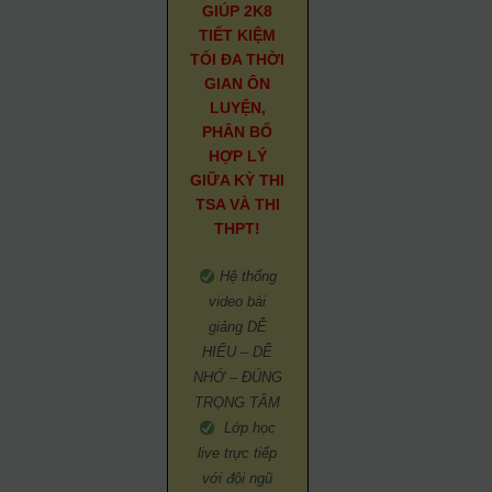
GIÚP 2K8
TIẾT KIỆM
TỐI ĐA THỜI
GIAN ÔN
LUYỆN,
PHÂN BỔ
HỢP LÝ
GIỮA KỲ THI
TSA VÀ THI
THPT!
Hệ thống
video bài
giảng DỄ
HIỂU – DỄ
NHỚ – ĐÚNG
TRỌNG TÂM
Lớp học
live trực tiếp
với đội ngũ