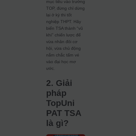
mục tiêu vào trường
TOP, đừng chỉ dừng
lại ở kỳ thi tốt
nghiệp THPT. Hãy
biến TSA thành “vũ
khí” chiến lược để
vừa nhân đôi cơ
hội, vừa chủ động
nắm chắc tấm vé
vào đại học mơ
ước.
2. Giải
pháp
TopUni
PAT TSA
là gì?