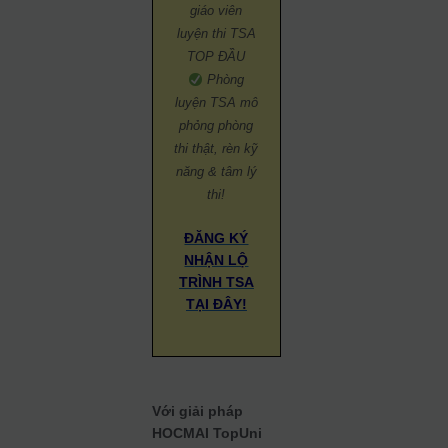
giáo viên
luyện thi TSA
TOP ĐẦU
Phòng
luyện TSA mô
phỏng phòng
thi thật, rèn kỹ
năng & tâm lý
thi!
ĐĂNG KÝ
N
HẬN LỘ
TRÌNH TSA
TẠI ĐÂY!
Với giải pháp
HOCMAI TopUni