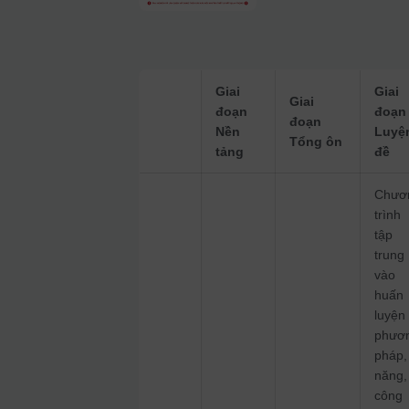
Giai
Giai
Giai
đoạn
đoạn
đoạn
Nền
Luyệ
Tổng ôn
tảng
đề
Chươ
trình
tập
trung
vào
huấn
luyện
phươ
pháp,
năng,
công