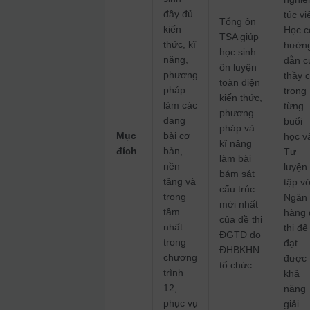
đầy đủ
túc vi
Tổng ôn
kiến
Học c
TSA giúp
thức, kĩ
hướn
học sinh
năng,
dẫn c
ôn luyện
phương
thầy 
toàn diện
pháp
trong
kiến thức,
làm các
từng
phương
dạng
buổi
pháp và
Mục
bài cơ
học v
kĩ năng
đích
bản,
Tự
làm bài
nền
luyện
bám sát
tảng và
tập vớ
cấu trúc
trọng
Ngân
mới nhất
tâm
hàng 
của đề thi
nhất
thi để
ĐGTD do
trong
đạt
ĐHBKHN
chương
được
tổ chức
trình
khả
12,
năng
phục vụ
giải