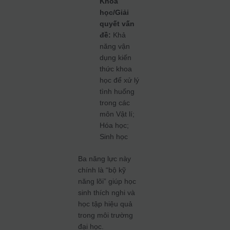
Khoa
học/Giải
quyết vấn
đề:
Khả
năng vận
dụng kiến
thức khoa
học để xử lý
tình huống
trong các
môn Vật lí;
Hóa học;
Sinh học
Ba năng lực này
chính là “bộ kỹ
năng lõi” giúp học
sinh thích nghi và
học tập hiệu quả
trong môi trường
đại học.