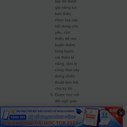
tập để đánh
giá năng lực
bản thân,
chọn lựa các
nội dung còn
yếu, còn
thiếu để rèn
luyện thêm,
từng bước
cải thiện kĩ
năng, tâm lý
cũng như xây
dựng chiến
thuật làm bài
cho kỳ thi.
Được học với
đội ngũ giáo
viên giàu
×
kinh nghiệm
luyện thi,
được giải