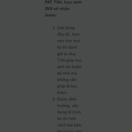
PAT TSA, học sinh
2K8 sẽ nhận
được:
Giải pháp
đầy đủ, trọn
vẹn cho mọi
kỳ thi đánh
giá tư duy
TSA giúp học
sinh ôn luyện
tại nhà mà
không cần
phải đi học
thêm.
Được định
hướng, xây
dựng lộ trình
ôn thi một
cách bài bản,
khoa học cho