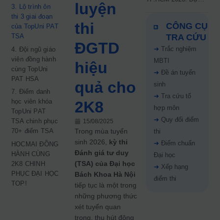
luyện
3. Lộ trình ôn
kiến công bố 9.8,
thi 3 giai đoạn
nguyện vọng tăng vọt
thi
CÔNG CỤ
của TopUni PAT
67%
TSA
TRA CỨU
ĐGTD
➜
Trắc nghiệm
4. Đội ngũ giáo
viên đồng hành
MBTI
hiệu
cùng TopUni
➜
Đề án tuyển
PAT HSA
quả cho
sinh
7. Điểm danh
➜
Tra cứu tổ
học viên khóa
2K8
hợp môn
TopUni PAT
➜
Quy đổi điểm
TSA chinh phục
15/08/2025
70+ điểm TSA
Trong mùa tuyển
thi
sinh 2026,
kỳ thi
➜
Điểm chuẩn
HOCMAI ĐỒNG
Đánh giá tư duy
HÀNH CÙNG
Đại học
(TSA) của Đại học
2K8 CHINH
➜
Xếp hạng
PHỤC ĐẠI HỌC
Bách Khoa Hà Nội
điểm thi
TOP!
tiếp tục là một trong
những phương thức
xét tuyển quan
trọng, thu hút đông