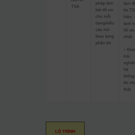
pháp làm
làm đ
TSA
bài tối ưu
thi T
cho mỗi
hiệu
dạng/kiểu
quả v
câu hỏi
tối ưu
theo từng
nhất.
phần thi
– Đư
trải
nghi
hệ
thống
thi n
thật
LỘ TRÌNH