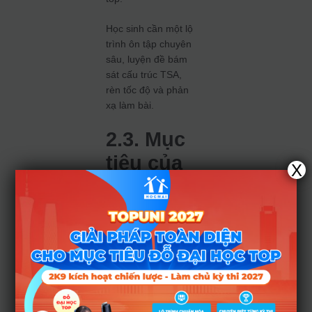
Học sinh cần một lộ
trình ôn tập chuyên
sâu, luyện đề bám
sát cấu trúc TSA,
rèn tốc độ và phản
xạ làm bài.
2.3. Mục
tiêu của
X
giải pháp
TopUni
PAT TSA
TopUni PAT TSA
được xây dựng
nhằm giúp học sinh: