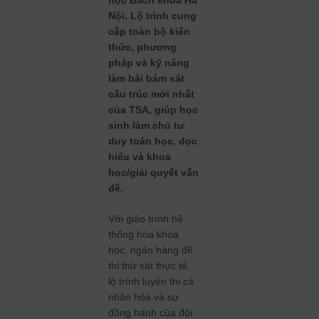
học Bách khoa Hà
Nội. Lộ trình cung
cấp toàn bộ kiến
thức, phương
pháp và kỹ năng
làm bài bám sát
cấu trúc mới nhất
của TSA, giúp học
sinh làm chủ tư
duy toán học, đọc
hiểu và khoa
học/giải quyết vấn
đề.
Với giáo trình hệ
thống hóa khoa
học, ngân hàng đề
thi thử sát thực tế,
lộ trình luyện thi cá
nhân hóa và sự
đồng hành của đội