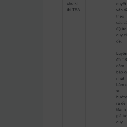
cho kì
quyết
thi TSA.
vấn đ
theo
các c
độ tư
duy c
đề.
Luyệ
đề T
đảm
bảo c
nhật
bám s
xu
hướn
ra đề 
Đánh
giá tư
duy