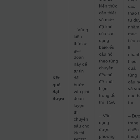
kiến thức
các
cần thiết
thao 
và mức
tư du
độ khó
nhằm
– Vững
của các
mục
kiến
dạng
tiêu x
thức ở
bài/kiểu
lí
giai
câu hỏi
nhanh
đoạn
theo từng
hiệu
này để
chuyên
quả
tự tin
đề/chủ
từng
Kết
để
đề xuất
câu h
quả
bước
hiện
và vư
đạt
vào giai
trong đề
qua b
được
đoạn
thi TSA
thi.
luyện
thi
– Vận
– Đư
chuyên
dụng
trang 
sâu cho
được
chiến
kỳ thi
phương
thuật
ĐGTD