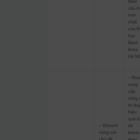
theo
cấu t
mới
nhất
của Đ
học
Bách
khoa
Hà Nộ
– Đư
cung
cấp
công 
tư du
hiệu
quả t
– Khoanh
đó
vùng các
thành
chủ đề
thạo