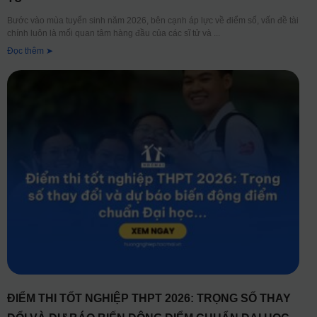
Bước vào mùa tuyển sinh năm 2026, bên cạnh áp lực về điểm số, vấn đề tài
chính luôn là mối quan tâm hàng đầu của các sĩ tử và
Đọc thêm ➤
ĐIỂM THI TỐT NGHIỆP THPT 2026: TRỌNG SỐ THAY