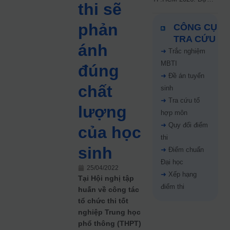
thi sẽ
kiến công bố 9.8,
nguyện vọng tăng vọt
phản
CÔNG CỤ
67%
TRA CỨU
ánh
➜
Trắc nghiệm
MBTI
đúng
➜
Đề án tuyển
chất
sinh
➜
Tra cứu tổ
lượng
hợp môn
➜
Quy đổi điểm
của học
thi
sinh
➜
Điểm chuẩn
Đại học
25/04/2022
➜
Xếp hạng
Tại Hội nghị tập
điểm thi
huấn về công tác
tổ chức thi tốt
nghiệp Trung học
phổ thông (THPT)