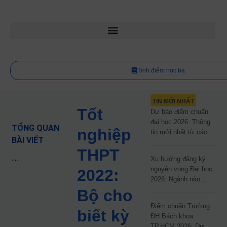
Tính điểm học bạ
TIN MỚI NHẤT
Tốt
Dự báo điểm chuẩn
đại học 2026: Thông
TỔNG QUAN
nghiệp
tin mới nhất từ các
BÀI VIẾT
trường đại học công
THPT
lập
...
Xu hướng đăng ký
nguyện vọng Đại học
2022:
2026: Ngành nào
đang dẫn đầu cuộc
Bộ cho
đua?
Điểm chuẩn Trường
biết kỳ
ĐH Bách khoa
TP.HCM 2026: Dự