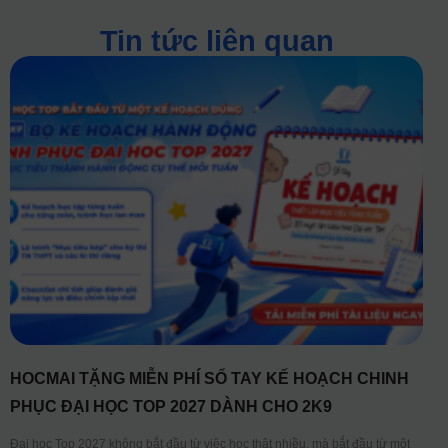
Tin tức liên quan
HOCMAI TẶNG MIỄN PHÍ SỔ TAY KẾ HOẠCH CHINH
PHỤC ĐẠI HỌC TOP 2027 DÀNH CHO 2K9
Đại học Top 2027 không bắt đầu từ việc học thật nhiều, mà bắt đầu từ một