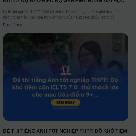
ĐỔI VÀ DỰ BÁO BIẾN ĐỘNG ĐIỂM CHUẨN ĐẠI HỌC
Kỳ thi tốt nghiệp THPT 2026 đã chính thức khép lại, mở ra giai đoạn “cân
não” trong việc lựa chọn nguyện vọng của hàng triệu sĩ tử. Trong bối
Đọc thêm ➤
ĐỀ THI TIẾNG ANH TỐT NGHIỆP THPT: ĐỘ KHÓ TIỆM