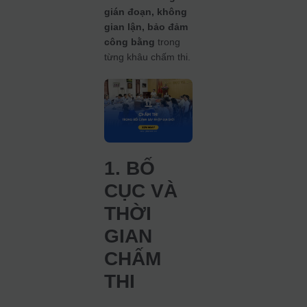
gián đoạn, không
gian lận, bảo đảm
công bằng
trong
từng khâu chấm thi.
1. BỐ
CỤC VÀ
THỜI
GIAN
CHẤM
THI