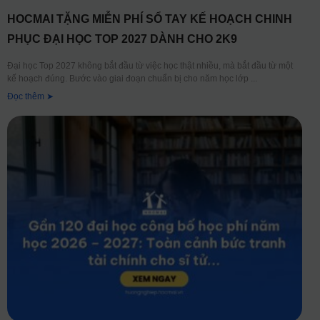
HOCMAI TẶNG MIỄN PHÍ SỔ TAY KẾ HOẠCH CHINH
PHỤC ĐẠI HỌC TOP 2027 DÀNH CHO 2K9
Đại học Top 2027 không bắt đầu từ việc học thật nhiều, mà bắt đầu từ một
kế hoạch đúng. Bước vào giai đoạn chuẩn bị cho năm học lớp
Đọc thêm ➤