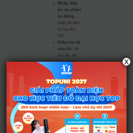
Nhập đáp
án và chấm
tự động
,
xuất dữ liệu
ra hai đĩa
CD;
Kiểm tra và
sửa lỗi
: về
mã đề, số
X
báo danh
hay đáp án
không đọc
được – phải
có biên bản
và ký xác
nhận.
4. GIÁM
SÁT &