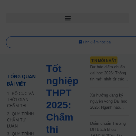
Tính điểm học bạ
TIN MỚI NHẤT
Tốt
Dự báo điểm chuẩn
đại học 2026: Thông
TỔNG QUAN
nghiệp
tin mới nhất từ các
BÀI VIẾT
trường đại học công
THPT
lập
1. BỐ CỤC VÀ
Xu hướng đăng ký
THỜI GIAN
nguyện vọng Đại học
2025:
CHẤM THI
2026: Ngành nào
đang dẫn đầu cuộc
2. QUY TRÌNH
Chấm
đua?
CHẤM TỰ
Điểm chuẩn Trường
LUẬN
thi
ĐH Bách khoa
3. QUY TRÌNH
TP.HCM 2026: Dự