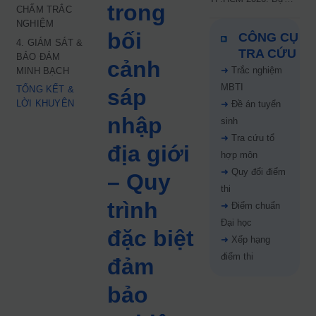
trong
CHẤM TRẮC
kiến công bố 9.8,
NGHIỆM
nguyện vọng tăng vọt
bối
CÔNG CỤ
67%
4. GIÁM SÁT &
TRA CỨU
BẢO ĐẢM
cảnh
➜
Trắc nghiệm
MINH BẠCH
MBTI
TỔNG KẾT &
sáp
LỜI KHUYÊN
➜
Đề án tuyển
nhập
sinh
➜
Tra cứu tổ
địa giới
hợp môn
➜
Quy đổi điểm
– Quy
thi
trình
➜
Điểm chuẩn
Đại học
đặc biệt
➜
Xếp hạng
điểm thi
đảm
bảo