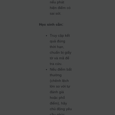
nếu phát
hiện điểm có
sai sót.
Học sinh cần:
Truy cập kết
quả đúng
thời hạn,
chuẩn bị giấy
tờ và mã để
tra cứu.
Nếu điểm bất
thường
(chênh lệch
lớn so với tự
đánh giá
hoặc phổ
điểm), hãy
chủ động yêu
cầu phúc