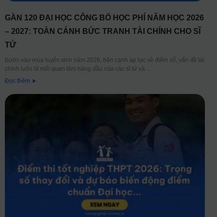
GẦN 120 ĐẠI HỌC CÔNG BỐ HỌC PHÍ NĂM HỌC 2026
– 2027: TOÀN CẢNH BỨC TRANH TÀI CHÍNH CHO SĨ
TỬ
Bước vào mùa tuyển sinh năm 2026, bên cạnh áp lực về điểm số, vấn đề tài
chính luôn là mối quan tâm hàng đầu của các sĩ tử và
Đọc thêm ➤