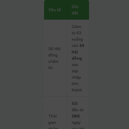
Chi
Yếu tố
tiết
Giảm
từ 63
xuống
còn
34
Số Hội
hội
đồng
đồng
chấm
sau
thi
sáp
nhập
tỉnh,
thành
Bắt
đầu từ
Thời
28/6
,
gian
ngay
chấm
sau khi