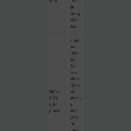
cần)
lần 3
để
thống
nhất
điểm
Nhập
hai
vòng
độc
lập
trên
phần
mềm;
Nhập
hồi
điểm
phách
& hồi
ít
phách
nhất
20%
thủ
công;