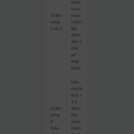
khảo
khác
Chấm
nhau
vòng
chấm;
1 và 2
lập
điểm
đến 2
chữ
số
thập
phân
Nếu
chênh
lệch >
1,5
Chấm
điểm,
vòng
bài
3
được
(nếu
chấm