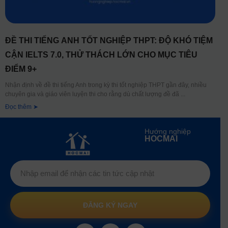
ĐỀ THI TIẾNG ANH TỐT NGHIỆP THPT: ĐỘ KHÓ TIỆM
CẬN IELTS 7.0, THỬ THÁCH LỚN CHO MỤC TIÊU
ĐIỂM 9+
Nhận định về đề thi tiếng Anh trong kỳ thi tốt nghiệp THPT gần đây, nhiều
chuyên gia và giáo viên luyện thi cho rằng dù chất lượng đề đã
Đọc thêm ➤
Hướng nghiệp
HOCMAI
ĐĂNG KÝ NGAY