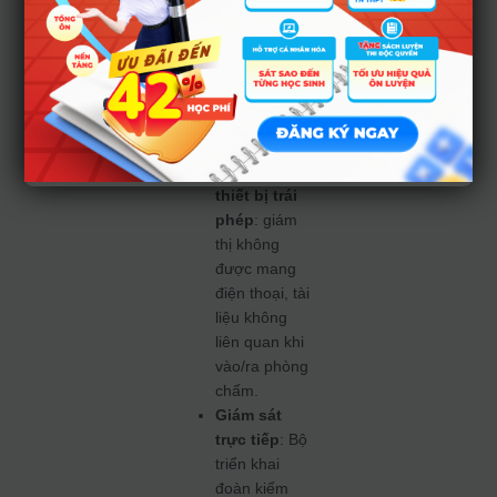
BẢO
ĐẢM
MINH
BẠCH
Cấm mang
thiết bị trái
phép
: giám
thị không
được mang
điện thoại, tài
liệu không
liên quan khi
vào/ra phòng
chấm.
Giám sát
trực tiếp
: Bộ
triển khai
đoàn kiểm