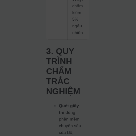
chấm
kiểm
5%
ngẫu
nhiên
3. QUY
TRÌNH
CHẤM
TRẮC
NGHIỆM
Quét giấy
thi
dùng
phần mềm
chuyên sâu
của Bộ;