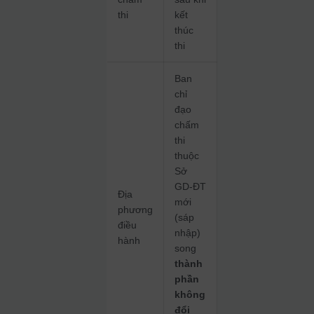
thi
kết
thúc
thi
Ban
chỉ
đạo
chấm
thi
thuộc
Sở
GD‑ĐT
Địa
mới
phương
(sáp
điều
nhập)
hành
song
thành
phần
không
đổi