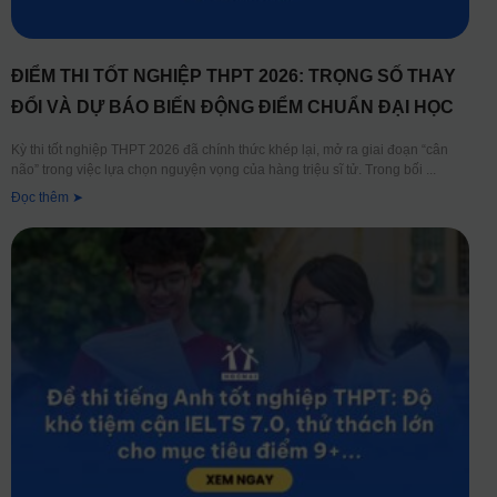
ĐIỂM THI TỐT NGHIỆP THPT 2026: TRỌNG SỐ THAY
ĐỔI VÀ DỰ BÁO BIẾN ĐỘNG ĐIỂM CHUẨN ĐẠI HỌC
Kỳ thi tốt nghiệp THPT 2026 đã chính thức khép lại, mở ra giai đoạn “cân
não” trong việc lựa chọn nguyện vọng của hàng triệu sĩ tử. Trong bối
Đọc thêm ➤