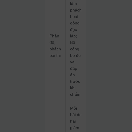
làm
phách
hoạt
động
độc
Phân
lập;
đề,
Bộ
phách
công
bài thi
bố đề
và
đáp
án
trước
khi
chấm
Mỗi
bài do
hai
giám