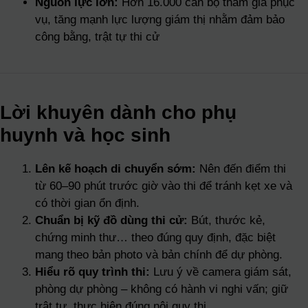
Nguồn lực lớn:
Hơn 16.000 cán bộ tham gia phục
vụ, tăng mạnh lực lượng giám thị nhằm đảm bảo
công bằng, trật tự thi cử
Lời khuyên dành cho phụ
huynh và học sinh
Lên kế hoạch di chuyển sớm:
Nên đến điểm thi
từ 60–90 phút trước giờ vào thi để tránh kẹt xe và
có thời gian ổn định.
Chuẩn bị kỹ đồ dùng thi cử:
Bút, thước kẻ,
chứng minh thư… theo đúng quy định, đặc biệt
mang theo bản photo và bản chính để dự phòng.
Hiểu rõ quy trình thi:
Lưu ý về camera giám sát,
phòng dự phòng – không có hành vi nghi vấn; giữ
trật tự, thực hiện đúng nội quy thi.