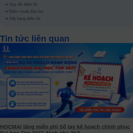
➜
Quy đổi điểm thi
➜
Điểm chuẩn Đại học
➜
Xếp hạng điểm thi
Tin tức liên quan
HOCMAI tặng miễn phí Sổ tay kế hoạch chinh phục