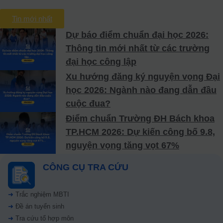
Tin mới nhất
Dự báo điểm chuẩn đại học 2026:
Thông tin mới nhất từ các trường
đại học công lập
Xu hướng đăng ký nguyện vọng Đại
học 2026: Ngành nào đang dẫn đầu
cuộc đua?
Điểm chuẩn Trường ĐH Bách khoa
TP.HCM 2026: Dự kiến công bố 9.8,
nguyện vọng tăng vọt 67%
CÔNG CỤ TRA CỨU
➜
Trắc nghiệm MBTI
➜
Đề án tuyển sinh
➜
Tra cứu tổ hợp môn