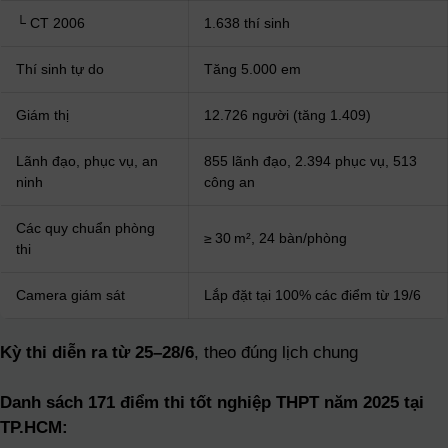
└ CT 2006
1.638 thí sinh
Thí sinh tự do
Tăng 5.000 em
Giám thị
12.726 người (tăng 1.409)
Lãnh đạo, phục vụ, an
855 lãnh đạo, 2.394 phục vụ, 513
ninh
công an
Các quy chuẩn phòng
≥ 30 m², 24 bàn/phòng
thi
Camera giám sát
Lắp đặt tại 100% các điểm từ 19/6
Kỳ thi diễn ra từ 25–28/6
, theo đúng lịch chung
Danh sách 171 điểm thi tốt nghiệp THPT năm 2025 tại
TP.HCM: