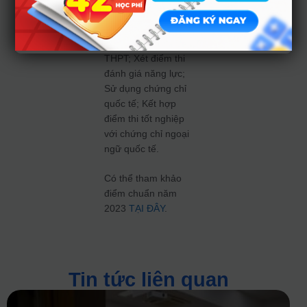
Trường ĐH Khoa
học Tự nhiên; Xét
điểm thi tốt nghiệp
THPT; Xét điểm thi
đánh giá năng lực;
Sử dụng chứng chỉ
quốc tế; Kết hợp
điểm thi tốt nghiệp
với chứng chỉ ngoại
ngữ quốc tế.
Có thể tham khảo
điểm chuẩn năm
2023
TẠI ĐÂY
.
Tin tức liên quan