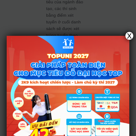
tiêu của ngành đào
tạo, các thí sinh
bằng điểm xét
tuyển ở cuối danh
sách sẽ được xét
X
trúng tuyển theo
tiêu chí phụ là ưu
tiên thí sinh có
nguyện vọng cao
hơn.
Năm 2024, Trường
ĐH Khoa học Tự
nhiên tuyển 1.850
chỉ tiêu theo 6
phương thức xét
tuyển, gồm: Xét
tuyển thẳng theo
quy chế của Bộ GD-
ĐT; Xét tuyển thẳng
theo Đề án của