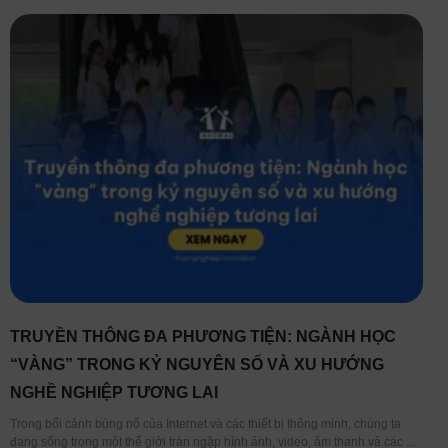
TRUYỀN THÔNG ĐA PHƯƠNG TIỆN: NGÀNH HỌC
“VÀNG” TRONG KỶ NGUYÊN SỐ VÀ XU HƯỚNG
NGHỀ NGHIỆP TƯƠNG LAI
Trong bối cảnh bùng nổ của Internet và các thiết bị thông minh, chúng ta
đang sống trong một thế giới tràn ngập hình ảnh, video, âm thanh và các