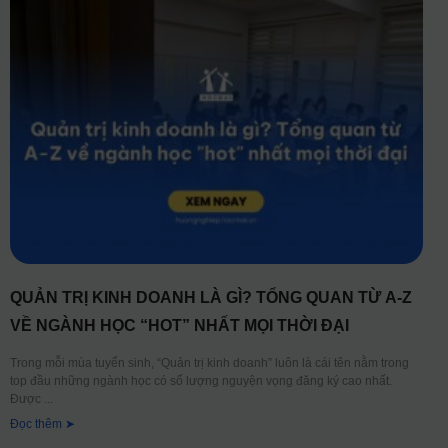
QUẢN TRỊ KINH DOANH LÀ GÌ? TỔNG QUAN TỪ A-Z
VỀ NGÀNH HỌC “HOT” NHẤT MỌI THỜI ĐẠI
Trong mỗi mùa tuyển sinh, “Quản trị kinh doanh” luôn là cái tên nằm trong
top đầu những ngành học có số lượng nguyện vọng đăng ký cao nhất.
Được
Đọc thêm ➤