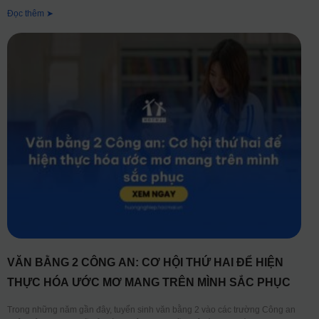
Đọc thêm ➤
VĂN BẰNG 2 CÔNG AN: CƠ HỘI THỨ HAI ĐỂ HIỆN
THỰC HÓA ƯỚC MƠ MANG TRÊN MÌNH SẮC PHỤC
Trong những năm gần đây, tuyển sinh văn bằng 2 vào các trường Công an