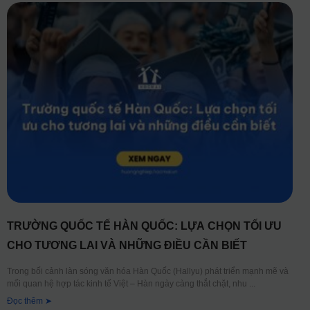
TRƯỜNG QUỐC TẾ HÀN QUỐC: LỰA CHỌN TỐI ƯU
CHO TƯƠNG LAI VÀ NHỮNG ĐIỀU CẦN BIẾT
Trong bối cảnh làn sóng văn hóa Hàn Quốc (Hallyu) phát triển mạnh mẽ và
mối quan hệ hợp tác kinh tế Việt – Hàn ngày càng thắt chặt, nhu
Đọc thêm ➤