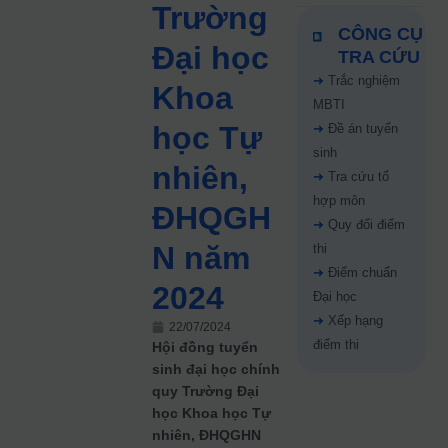
Trường
CÔNG CỤ
Đại học
TRA CỨU
➜
Trắc nghiệm
Khoa
MBTI
học Tự
➜
Đề án tuyển
sinh
nhiên,
➜
Tra cứu tổ
hợp môn
ĐHQGH
➜
Quy đổi điểm
N năm
thi
➜
Điểm chuẩn
2024
Đại học
➜
Xếp hạng
22/07/2024
điểm thi
Hội đồng tuyển
sinh đại học chính
quy Trường Đại
học Khoa học Tự
nhiên, ĐHQGHN