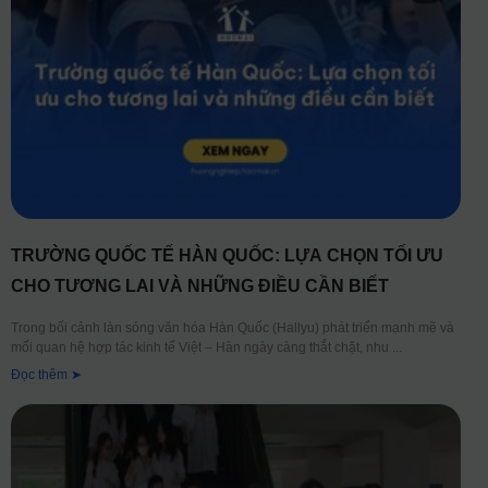
TRƯỜNG QUỐC TẾ HÀN QUỐC: LỰA CHỌN TỐI ƯU
CHO TƯƠNG LAI VÀ NHỮNG ĐIỀU CẦN BIẾT
Trong bối cảnh làn sóng văn hóa Hàn Quốc (Hallyu) phát triển mạnh mẽ và
mối quan hệ hợp tác kinh tế Việt – Hàn ngày càng thắt chặt, nhu
Đọc thêm ➤