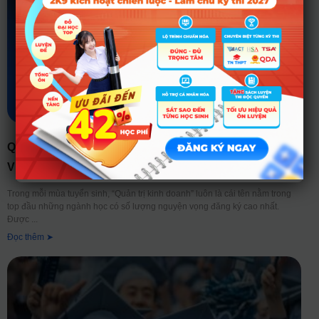
QUẢN TRỊ KINH DOANH LÀ GÌ? TỔNG QUAN TỪ A-Z
VỀ NGÀNH HỌC “HOT” NHẤT MỌI THỜI ĐẠI
Trong mỗi mùa tuyển sinh, “Quản trị kinh doanh” luôn là cái tên nằm trong
top đầu những ngành học có số lượng nguyện vọng đăng ký cao nhất.
Được
Đọc thêm ➤