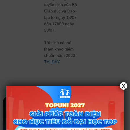
tuyển sinh của Bộ
Giáo dục và Đào
tạo từ ngày 18/07
đến 17h00 ngày
30/07.
Thí sinh có thể
tham khảo điểm
chuẩn năm 2023
TẠI ĐÂY
X
Tin tức liên quan