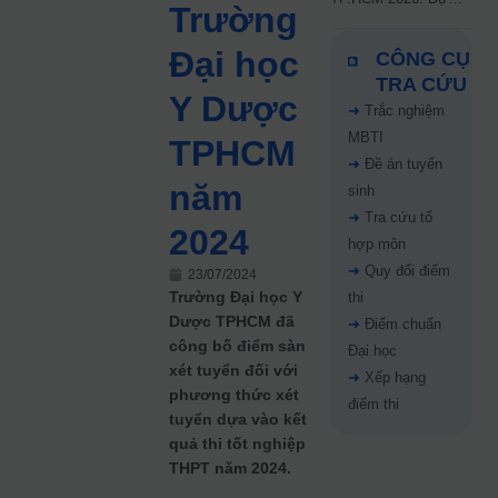
Trường
kiến công bố 9.8,
nguyện vọng tăng vọt
Đại học
CÔNG CỤ
67%
TRA CỨU
Y Dược
➜
Trắc nghiệm
MBTI
TPHCM
➜
Đề án tuyển
năm
sinh
➜
Tra cứu tổ
2024
hợp môn
➜
Quy đổi điểm
23/07/2024
Trường Đại học Y
thi
Dược TPHCM đã
➜
Điểm chuẩn
công bố điểm sàn
Đại học
xét tuyển đối với
➜
Xếp hạng
phương thức xét
điểm thi
tuyển dựa vào kết
quả thi tốt nghiệp
THPT năm 2024.