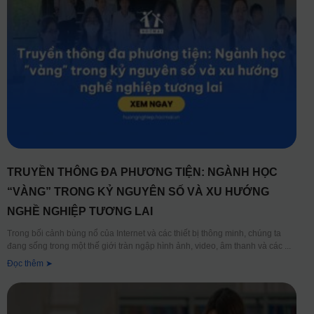
TRUYỀN THÔNG ĐA PHƯƠNG TIỆN: NGÀNH HỌC
“VÀNG” TRONG KỶ NGUYÊN SỐ VÀ XU HƯỚNG
NGHỀ NGHIỆP TƯƠNG LAI
Trong bối cảnh bùng nổ của Internet và các thiết bị thông minh, chúng ta
đang sống trong một thế giới tràn ngập hình ảnh, video, âm thanh và các
Đọc thêm ➤