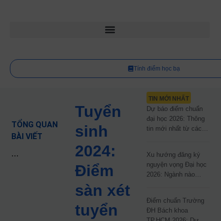
Tính điểm học bạ
TIN MỚI NHẤT
Tuyển
Dự báo điểm chuẩn
đại học 2026: Thông
TỔNG QUAN
sinh
tin mới nhất từ các
BÀI VIẾT
trường đại học công
2024:
lập
...
Xu hướng đăng ký
nguyện vọng Đại học
Điểm
2026: Ngành nào
đang dẫn đầu cuộc
sàn xét
đua?
Điểm chuẩn Trường
tuyển
ĐH Bách khoa
TP.HCM 2026: Dự