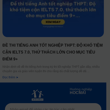
ĐỀ THI TIẾNG ANH TỐT NGHIỆP THPT: ĐỘ KHÓ TIỆM
CẬN IELTS 7.0, THỬ THÁCH LỚN CHO MỤC TIÊU
ĐIỂM 9+
Nhận định về đề thi tiếng Anh trong kỳ thi tốt nghiệp THPT gần đây, nhiều
chuyên gia và giáo viên luyện thi cho rằng dù chất lượng đề đã
Đọc thêm ➤
Hướng nghiệp
HOCMAI