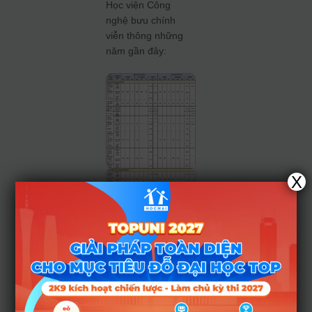
Học viện Công
nghệ bưu chính
viễn thông những
năm gần đây:
X