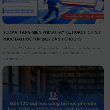
HOCMAI TẶNG MIỄN PHÍ SỔ TAY KẾ HOẠCH CHINH
PHỤC ĐẠI HỌC TOP 2027 DÀNH CHO 2K9
Đại học Top 2027 không bắt đầu từ việc học thật nhiều, mà bắt đầu từ một
kế hoạch đúng. Bước vào giai đoạn chuẩn bị cho năm học lớp
Đọc thêm ➤