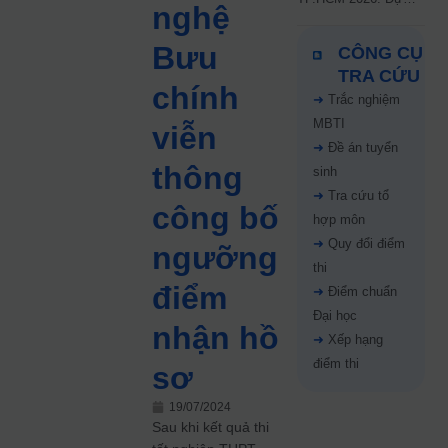
nghệ
kiến công bố 9.8,
nguyện vọng tăng vọt
Bưu
CÔNG CỤ
67%
TRA CỨU
chính
➜
Trắc nghiệm
MBTI
viễn
➜
Đề án tuyển
thông
sinh
➜
Tra cứu tổ
công bố
hợp môn
➜
Quy đổi điểm
ngưỡng
thi
điểm
➜
Điểm chuẩn
Đại học
nhận hồ
➜
Xếp hạng
điểm thi
sơ
19/07/2024
Sau khi kết quả thi