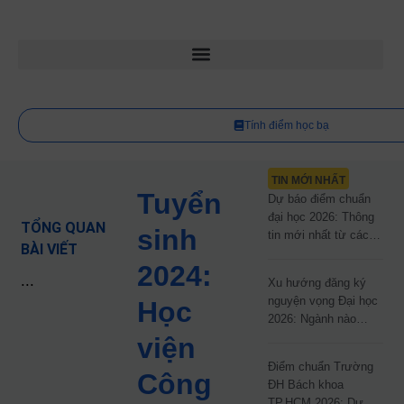
Tính điểm học bạ
TIN MỚI NHẤT
Tuyển
Dự báo điểm chuẩn
đại học 2026: Thông
TỔNG QUAN
sinh
tin mới nhất từ các
BÀI VIẾT
trường đại học công
2024:
lập
...
Xu hướng đăng ký
nguyện vọng Đại học
Học
2026: Ngành nào
đang dẫn đầu cuộc
viện
đua?
Điểm chuẩn Trường
Công
ĐH Bách khoa
TP.HCM 2026: Dự