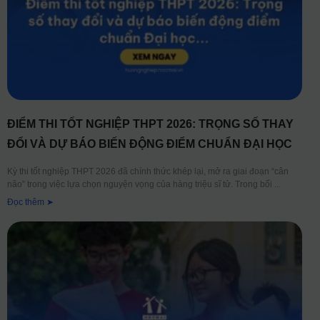
ĐIỂM THI TỐT NGHIỆP THPT 2026: TRỌNG SỐ THAY
ĐỔI VÀ DỰ BÁO BIẾN ĐỘNG ĐIỂM CHUẨN ĐẠI HỌC
Kỳ thi tốt nghiệp THPT 2026 đã chính thức khép lại, mở ra giai đoạn “cân
não” trong việc lựa chọn nguyện vọng của hàng triệu sĩ tử. Trong bối
Đọc thêm ➤