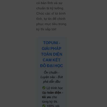
có bản lĩnh và sự
chuẩn bị kỹ lưỡng.
Chúc các sĩ tử bình
tĩnh, tự tin để chinh
phục mục tiêu trong
kỳ thi sắp tới!
TOPUNI -
GIẢI PHÁP
TOÀN DIỆN
CAM KẾT
ĐỖ ĐẠI HỌC
Ôn chuẩn -
Luyện sâu - Bứt
phá dẫn đầu
Lộ trình học
tập
toàn diện -
tối ưu
cho
từng kỳ thi.
100% nội