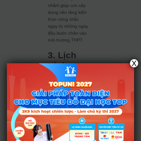
nhằm giúp con xây
dựng nền tảng kiến
thức vững chắc
ngay từ những ngày
đầu bước chân vào
môi trường THPT.
3. Lịch
X
trình
công bố
kết quả
và định
hướng
dài hạn
Theo kế hoạch,
điểm thi sẽ được