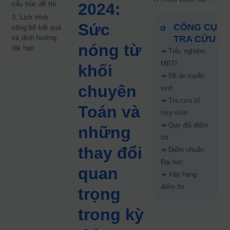
cấu trúc đề thi
2024:
kiến công bố 9.8,
3. Lịch trình
nguyện vọng tăng vọt
Sức
CÔNG CỤ
công bố kết quả
67%
và định hướng
TRA CỨU
nóng từ
dài hạn
➜
Trắc nghiệm
MBTI
khối
➜
Đề án tuyển
chuyên
sinh
➜
Tra cứu tổ
Toán và
hợp môn
➜
Quy đổi điểm
những
thi
thay đổi
➜
Điểm chuẩn
Đại học
quan
➜
Xếp hạng
điểm thi
trọng
trong kỳ