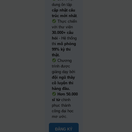
dung ôn tập
cập nhật cấu
trúc mới nhất
.
Thực chiến
với thư viện
30.000+ câu
hỏi
- Hệ thống
thi
mô phỏng
99% kỳ thi
thật.
Chương
trình được
giảng dạy bởi
đội ngũ thầy
cô luyện thi
hàng đầu.
Hơn 50.000
sĩ tử
chinh
phục thành
công đại học
mơ ước.
ĐĂNG KÝ