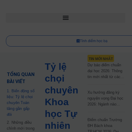
Tính điểm học bạ
TIN MỚI NHẤT
Tỷ lệ
Dự báo điểm chuẩn
đại học 2026: Thông
TỔNG QUAN
chọi
tin mới nhất từ các
BÀI VIẾT
trường đại học công
chuyên
lập
1. Biến động số
Xu hướng đăng ký
liệu: Tỷ lệ chọi
nguyện vọng Đại học
Khoa
chuyên Toán
2026: Ngành nào
tăng gần gấp
đang dẫn đầu cuộc
học Tự
đôi
đua?
Điểm chuẩn Trường
2. Những điều
nhiên
ĐH Bách khoa
chỉnh mới trong
TP.HCM 2026: Dự