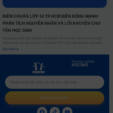
ĐIỂM CHUẨN LỚP 10 TP.HCM BIẾN ĐỘNG MẠNH:
PHÂN TÍCH NGUYÊN NHÂN VÀ LỜI KHUYÊN CHO
TÂN HỌC SINH
Sáng ngày 30/6, Sở Giáo dục và Đào tạo TP.HCM đã chính thức công bố
điểm chuẩn vào lớp 10 của 170 trường THPT trên toàn địa bàn. Kỳ tuyển
Đọc thêm ➤
Hướng nghiệp
HOCMAI
ĐĂNG KÝ NGAY