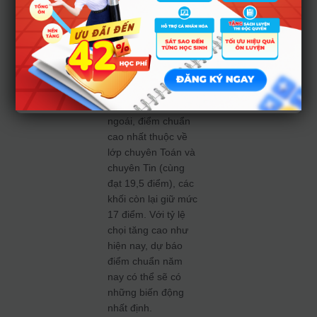
nhà trường công bố
trước ngày 16/6.
Những thí sinh
trúng tuyển dự kiến
sẽ làm thủ tục nhập
học vào đầu tháng
7. Nhìn lại năm
ngoái, điểm chuẩn
cao nhất thuộc về
lớp chuyên Toán và
chuyên Tin (cùng
đạt 19,5 điểm), các
khối còn lại giữ mức
17 điểm. Với tỷ lệ
chọi tăng cao như
hiện nay, dự báo
điểm chuẩn năm
nay có thể sẽ có
những biến động
nhất định.