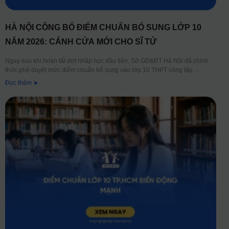
HÀ NỘI CÔNG BỐ ĐIỂM CHUẨN BỔ SUNG LỚP 10
NĂM 2026: CÁNH CỬA MỚI CHO SĨ TỬ
Ngay sau khi hoàn tất đợt nhập học đầu tiên, Sở GD&ĐT Hà Nội đã chính
thức phê duyệt mức điểm chuẩn bổ sung vào lớp 10 THPT công lập
Đọc thêm ➤