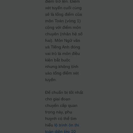
điểm trở lên. Điểm
xét tuyển cuối cùng
sẽ là tổng điểm của
môn Toán (vòng 1)
cộng với điểm môn
chuyên (nhân hệ số
hai). Môn Ngữ văn
và Tiếng Anh đóng
vai trò là môn điều
kiện bắt buộc
nhưng không tính
vào tổng điểm xét
tuyển.
Để chuẩn bị tốt nhất
cho giai đoạn
chuyển cấp quan
trọng này, phụ
huynh có thể tìm
hiểu
lộ trình ôn thi
toàn diện lớp 10