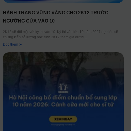
HÀNH TRANG VỮNG VÀNG CHO 2K12 TRƯỚC
NGƯỠNG CỬA VÀO 10
2K12 sẽ đối mặt với kỳ thi vào 10 Kỳ thi vào lớp 10 năm 2027 dự kiến sẽ
chứng kiến số lượng học sinh 2K12 tham gia dự thi
Đọc thêm ➤