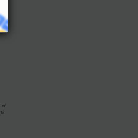
i
ư Y
U có
 để