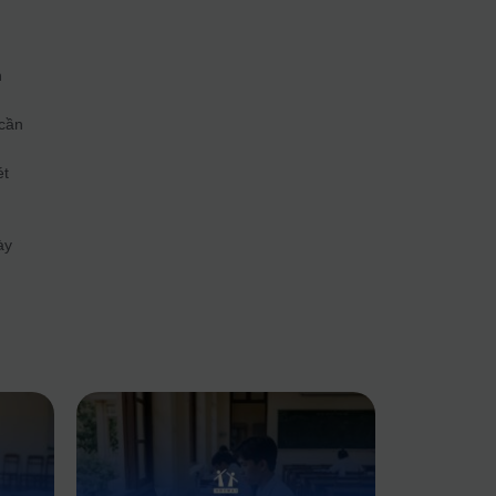
n
 cần
ét
ày