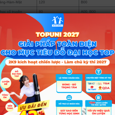
ăng-Hàm-Mặt
120
B00
 học cổ truyền
80
A00, B00
 học dự phòng
110
A00, B00, D07
iều dưỡng (CT Tiên
130
A00, B00, D07
ến)
ộ sinh
70
A00, B00, D07
inh dưỡng
110
A00, B00, D07
 tế công cộng
90
A01, D01, D07, D10
âm lý học
90
A01, D01, D07, D10
ông tác xã hội
60
A01, D01, D07, D10
 khoa (Thanh Hóa)
150
B00
 chỉ quốc tế và chính sách điểm