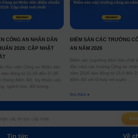
ỆN CÔNG AN NHÂN DÂN
ĐIỂM SÀN CÁC TRƯỜNG C
HUẨN 2026: CẬP NHẬT
AN NĂM 2026
ẤT
Điểm sàn (ngưỡng đảm bảo chất 
đầu vào) các trường Công an nhâ
ẩn Học viện Công an Nhân dân
năm 2026 dao động từ 15,0 đến 2
dao động từ 21,50 đến 27,85
điểm đối với tổ hợp xét tuyển
o thang điểm 30), tùy thuộc vào
ng, ngành học, đối tượng
➤
Đọc thêm ➤
ĐĂN
Tin tức
Về c