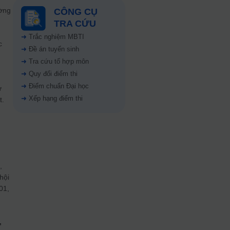
ường
CÔNG CỤ
TRA CỨU
➜
Trắc nghiệm MBTI
c
➜
Đề án tuyển sinh
➜
Tra cứu tổ hợp môn
➜
Quy đổi điểm thi
➜
Điểm chuẩn Đại học
ừ
➜
Xếp hạng điểm thi
t.
,
hội
01,
,