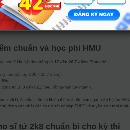
ách
cộng điểm khuyến khích
cho thí sinh có chứng chỉ quốc tế (như
ơng). Dù mức điểm cộng cụ thể cho năm 2026 chưa được công bố ch
 lợi thế lớn cho thí sinh xét tuyển vào các ngành có điểm chuẩn cao nh
ểm chuẩn và học phí HMU
ại học Y Hà Nội dao động từ
17 đến 28,7 điểm
. Trong đó:
lý học (tổ hợp C00 – 28,7 điểm).
 điểm.
động từ 16,9 đến 62,2 triệu đồng/năm tùy ngành.
 các khối D, A chắc chắn sẽ khiến điểm chuẩn các ngành Xã hội tại HM
hủ động cập nhật các tin tức tốt nghiệp THPT và tuyển sinh mới nhất
o sĩ tử 2k8 chuẩn bị cho kỳ thi