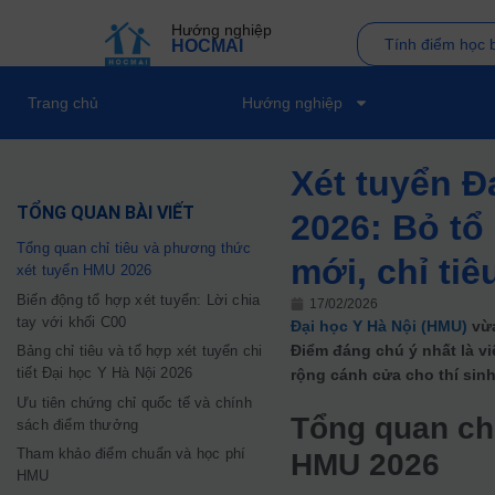
Hướng nghiệp
Tính điểm học 
HOCMAI
Trang chủ
Hướng nghiệp
Xét tuyển Đ
TỔNG QUAN BÀI VIẾT
2026: Bỏ tổ
Tổng quan chỉ tiêu và phương thức
mới, chỉ tiê
xét tuyển HMU 2026
Biến động tổ hợp xét tuyển: Lời chia
17/02/2026
tay với khối C00
Đại học Y Hà Nội (HMU)
vừa
Điểm đáng chú ý nhất là v
Bảng chỉ tiêu và tổ hợp xét tuyển chi
tiết Đại học Y Hà Nội 2026
rộng cánh cửa cho thí sin
Ưu tiên chứng chỉ quốc tế và chính
Tổng quan chỉ
sách điểm thưởng
Tham khảo điểm chuẩn và học phí
HMU 2026
HMU