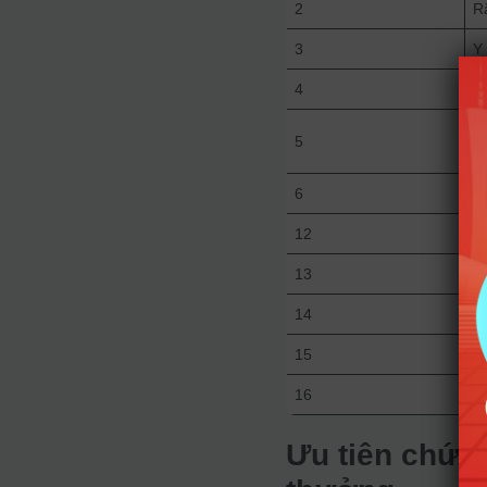
2
R
3
Y
4
Y
Đ
5
ti
6
H
12
D
13
Y
14
T
15
C
16
Y
Ưu tiên chứng