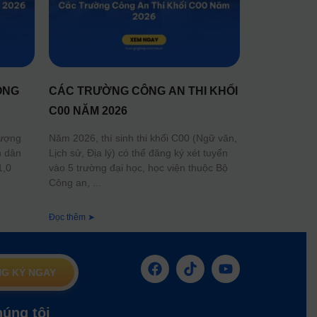
ÔNG
CÁC TRƯỜNG CÔNG AN THI KHỐI
C00 NĂM 2026
lượng
Năm 2026, thí sinh thi khối C00 (Ngữ văn,
n dân
Lịch sử, Địa lý) có thể đăng ký xét tuyển
1,0
vào 5 trường đại học, học viện thuộc Bộ
Công an,
Đọc thêm ➤
G KÝ NGAY
húng tôi