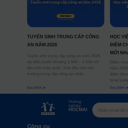
TUYỂN SINH TRUNG CẤP CÔNG
HỌC VI
AN NĂM 2026
ĐIỂM C
MỚI NH
Tuyển sinh trung cấp công an năm 2026
dự kiến tuyển khoảng 1.500 – 2.000 chỉ
Điểm chu
tiêu trên toàn quốc, chia đều cho các
năm 2025 
trường trung cấp công an nhân
điểm (the
từng trườ
Đọc thêm ➤
Đọc thêm 
Hướng
nghiệp
HOCMAI
Công cụ