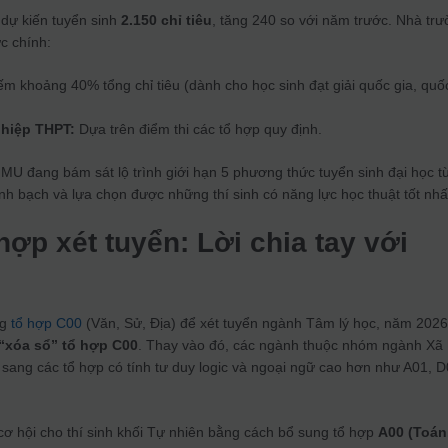
dự kiến tuyển sinh
2.150 chỉ tiêu
, tăng 240 so với năm trước. Nhà tr
c chính:
m khoảng 40% tổng chỉ tiêu (dành cho học sinh đạt giải quốc gia, quố
nghiệp THPT:
Dựa trên điểm thi các tổ hợp quy định.
MU đang bám sát lộ trình giới hạn 5 phương thức tuyển sinh đại học t
 bạch và lựa chọn được những thí sinh có năng lực học thuật tốt nhấ
hợp xét tuyển: Lời chia tay với
ng
tổ hợp C00
(Văn, Sử, Địa) để xét tuyển ngành Tâm lý học, năm 2026
“xóa sổ” tổ hợp C00
. Thay vào đó, các ngành thuộc nhóm ngành Xã 
sang các tổ hợp có tính tư duy logic và ngoại ngữ cao hơn như A01, D
 hội cho thí sinh khối Tự nhiên bằng cách bổ sung tổ hợp
A00 (Toán