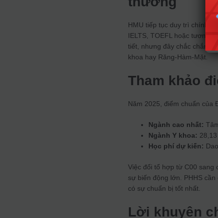
thưởng
HMU tiếp tục duy trì chính s
IELTS, TOEFL hoặc tương đư
tiết, nhưng đây chắc chắn là
khoa hay Răng-Hàm-Mặt.
Tham khảo đi
Năm 2025, điểm chuẩn của Đ
Ngành cao nhất:
Tâm 
Ngành Y khoa:
28,13
Học phí dự kiến:
Dao 
Việc đổi tổ hợp từ C00 sang
sự biến động lớn. PHHS cần c
có sự chuẩn bị tốt nhất.
Lời khuyên ch