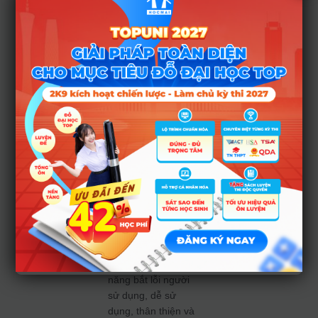
trong các khâu của
tuyển sinh là việc
không thể không
làm trong bối cảnh
chuyển đổi số như
hiện nay. Bộ GDĐT
sẽ rà soát, đánh giá
lại toàn bộ quy trình
và các chức năng
của hệ thống phần
mềm. Sau đó, sẽ có
kế hoạch nâng cấp
để tiến tới hệ thống
đăng ký dự thi,
đăng ký nguyện
vọng và thanh toán
trực tuyến có khả
năng bắt lỗi người
sử dụng, dễ sử
dụng, thân thiện và