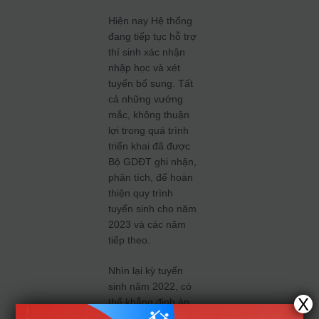
Hiện nay Hệ thống
đang tiếp tục hỗ trợ
thí sinh xác nhận
nhập học và xét
tuyển bổ sung. Tất
cả những vướng
mắc, không thuận
lợi trong quá trình
triển khai đã được
Bộ GDĐT ghi nhận,
phân tích, để hoàn
thiện quy trình
tuyển sinh cho năm
2023 và các năm
tiếp theo.
Nhìn lại kỳ tuyển
sinh năm 2022, có
X
thể khẳng định áp
dụng công nghệ