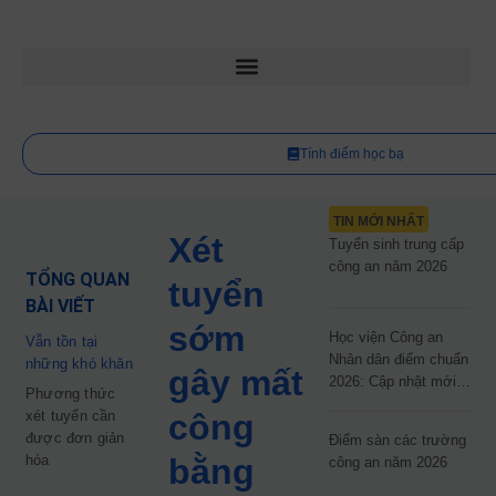
Tính điểm học bạ
TIN MỚI NHẤT
Xét
Tuyển sinh trung cấp
công an năm 2026
TỔNG QUAN
tuyển
BÀI VIẾT
sớm
Học viện Công an
Vẫn tồn tại
Nhân dân điểm chuẩn
những khó khăn
gây mất
2026: Cập nhật mới
Phương thức
nhất
xét tuyển cần
công
được đơn giản
Điểm sàn các trường
hóa
bằng
công an năm 2026