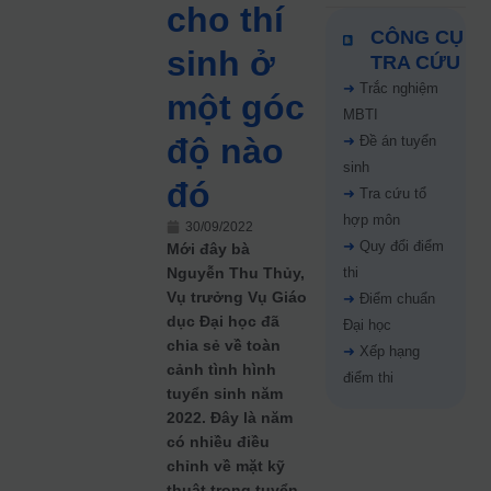
cho thí
CÔNG CỤ
sinh ở
TRA CỨU
➜
Trắc nghiệm
một góc
MBTI
độ nào
➜
Đề án tuyển
sinh
đó
➜
Tra cứu tổ
hợp môn
30/09/2022
➜
Quy đổi điểm
Mới đây bà
Nguyễn Thu Thủy,
thi
Vụ trưởng Vụ Giáo
➜
Điểm chuẩn
dục Đại học đã
Đại học
chia sẻ về toàn
➜
Xếp hạng
cảnh tình hình
điểm thi
tuyển sinh năm
2022. Đây là năm
có nhiều điều
chỉnh về mặt kỹ
thuật trong tuyển