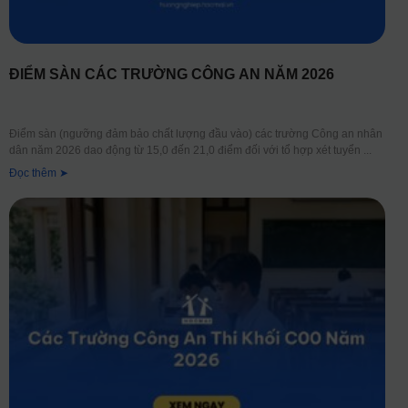
ĐIỂM SÀN CÁC TRƯỜNG CÔNG AN NĂM 2026
Điểm sàn (ngưỡng đảm bảo chất lượng đầu vào) các trường Công an nhân
dân năm 2026 dao động từ 15,0 đến 21,0 điểm đối với tổ hợp xét tuyển
Đọc thêm ➤