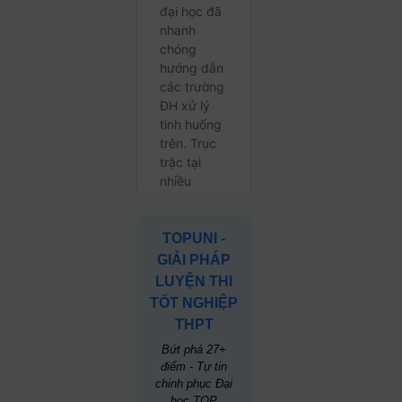
TOPUNI -
GIẢI PHÁP
LUYỆN THI
TỐT NGHIỆP
THPT
Bứt phá 27+
điểm - Tự tin
chinh phục Đại
học TOP