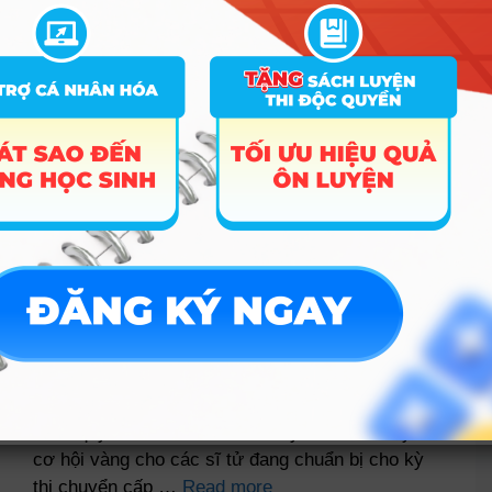
Trường Đại học Xây dựng Hà Nội (HUCE) đã
chính thức công bố dự kiến phương án tuyển sinh
năm 2026. Với chỉ tiêu 4.700 sinh viên và chính
sách quy đổi điểm IELTS cực kỳ “dễ thở”, đây là
cơ hội vàng cho các sĩ tử đang chuẩn bị cho kỳ
thi chuyển cấp …
Read more