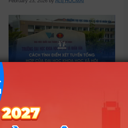
February 23, 2026
by
Acq HOCMAI
Trường Đại học Khoa học Xã hội và Nhân văn
(ĐHQG TP.HCM) vừa công bố dự kiến phương
án tuyển sinh năm 2026. Với gần 4.400 chỉ tiêu