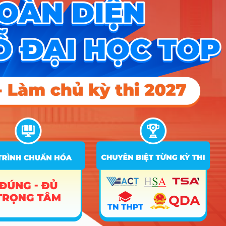
và công thức tính điểm “ưu tiên người học”, thí
sinh có thể chủ động chọn phương án xét tuyển
có lợi nhất cho mình. 1. Hai …
Read more
Tuyển sinh Đại học
Leave a comment
ĐH Xây dựng Hà Nội giảm
điều kiện IELTS khi tuyển
sinh 2026, công bố chi tiết
xét tuyển và học phí
February 23, 2026
by
Acq HOCMAI