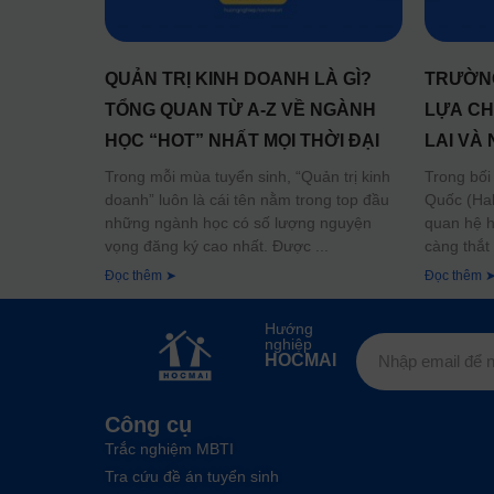
QUẢN TRỊ KINH DOANH LÀ GÌ?
TRƯỜNG
TỔNG QUAN TỪ A-Z VỀ NGÀNH
LỰA CH
HỌC “HOT” NHẤT MỌI THỜI ĐẠI
LAI VÀ
Trong mỗi mùa tuyển sinh, “Quản trị kinh
Trong bối
doanh” luôn là cái tên nằm trong top đầu
Quốc (Hal
những ngành học có số lượng nguyện
quan hệ h
vọng đăng ký cao nhất. Được
càng thắt
Đọc thêm ➤
Đọc thêm 
Hướng
nghiệp
HOCMAI
Công cụ
Trắc nghiệm MBTI
Tra cứu đề án tuyển sinh