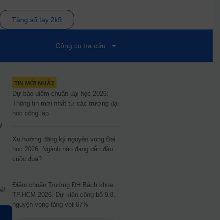
Tặng sổ tay 2k9
Công cụ tra cứu
–
TIN MỚI NHẤT
Dự báo điểm chuẩn đại học 2026:
Thông tin mới nhất từ các trường đại
học công lập
i
Xu hướng đăng ký nguyện vọng Đại
học 2026: Ngành nào đang dẫn đầu
c
cuộc đua?
Điểm chuẩn Trường ĐH Bách khoa
é!
TP.HCM 2026: Dự kiến công bố 9.8,
nguyện vọng tăng vọt 67%