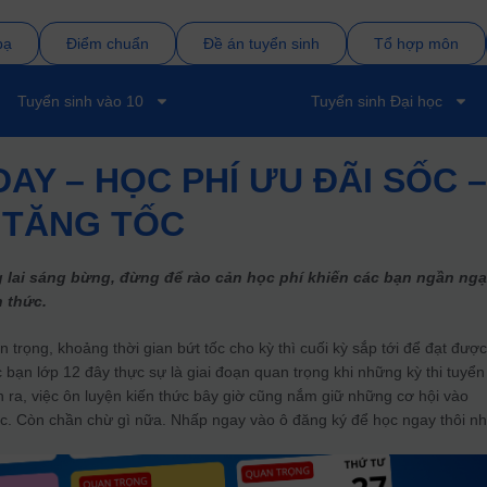
bạ
Điểm chuẩn
Đề án tuyển sinh
Tổ hợp môn
Tuyển sinh vào 10
Tuyển sinh Đại học
AY – HỌC PHÍ ƯU ĐÃI SỐC 
 TĂNG TỐC
 lai sáng bừng, đừng để rào cản học phí khiến các bạn ngần ngạ
n thức.
n trọng, khoảng thời gian bứt tốc cho kỳ thì cuối kỳ sắp tới để đạt đượ
c bạn lớp 12 đây thực sự là giai đoạn quan trọng khi những kỳ thi tuyển
ễn ra, việc ôn luyện kiến thức bây giờ cũng nắm giữ những cơ hội vào
. Còn chần chừ gì nữa. Nhấp ngay vào ô đăng ký để học ngay thôi nh