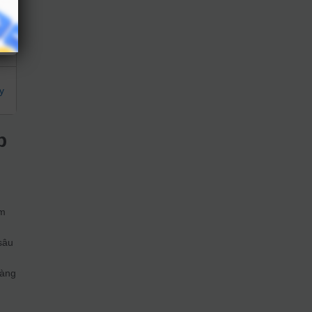
y
y
p
ệm
sâu
hàng