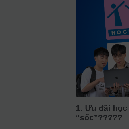
1. Ưu đãi học
“sốc”?????