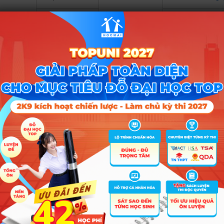
Lớp 12
Nhận ưu đãi nga
c sinh
Giảm đến 50%
Lớp 7,8
Nhận ưu đãi nga
học phí
yển cấp
Giảm đến 50%
Lớp 9
Nhận ưu đãi nga
học phí
n thi Đại
Giảm đến 58%
Lớp 12
Nhận ưu đãi nga
học phí
iện HSA
Giảm dến 53%
nh giá
Lớp 12
Nhận ưu đãi nga
học phí
iện APT
Giảm dến 53%
nh giá
Lớp 12
Nhận ưu đãi nga
học phí