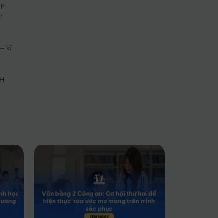
áp
n
– kĩ
ĐH