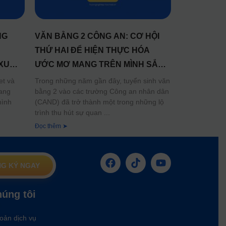
NG
VĂN BẰNG 2 CÔNG AN: CƠ HỘI
THỨ HAI ĐỂ HIỆN THỰC HÓA
XU
ƯỚC MƠ MANG TRÊN MÌNH SẮC
ƠNG
PHỤC
et và
Trong những năm gần đây, tuyển sinh văn
đang
bằng 2 vào các trường Công an nhân dân
hình
(CAND) đã trở thành một trong những lộ
trình thu hút sự quan
Đọc thêm ➤
G KÝ NGAY
húng tôi
oản dịch vụ