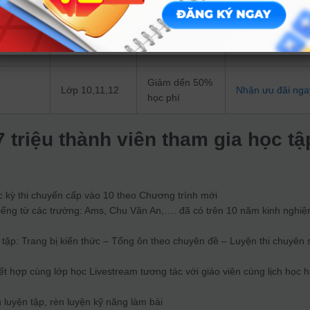
iện TSA
Giảm dến 50%
nh giá
Lớp 12
Nhận ưu đãi nga
học phí
Giảm dến 50%
Lớp 10,11,12
Nhận ưu đãi nga
học phí
7 triệu thành viên tham gia học tậ
c kỳ thi chuyển cấp vào 10 theo Chương trình mới
iếng từ các trường: Ams, Chu Văn An,…. đã có trên 10 năm kinh nghi
ập: Trang bị kiến thức – Tổng ôn theo chuyên đề – Luyện thi chuyên 
t hợp cùng lớp học Livestream tương tác với giáo viên cùng lịch học 
 luyện tập, rèn luyện kỹ năng làm bài