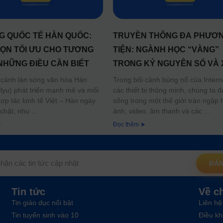
 QUỐC TẾ HÀN QUỐC:
TRUYỀN THÔNG ĐA PHƯƠ
ỌN TỐI ƯU CHO TƯƠNG
TIỆN: NGÀNH HỌC “VÀNG”
 NHỮNG ĐIỀU CẦN BIẾT
TRONG KỶ NGUYÊN SỐ VÀ 
HƯỚNG NGHỀ NGHIỆP TƯ
 cảnh làn sóng văn hóa Hàn
Trong bối cảnh bùng nổ của Intern
lyu) phát triển mạnh mẽ và mối
các thiết bị thông minh, chúng ta 
LAI
ợp tác kinh tế Việt – Hàn ngày
sống trong một thế giới tràn ngập 
 chặt, nhu
ảnh, video, âm thanh và các
➤
Đọc thêm ➤
ĐĂN
Tin tức
Về c
Tin giáo dục nổi bật
Liên hệ
Tin tuyển sinh vào 10
Điều kh