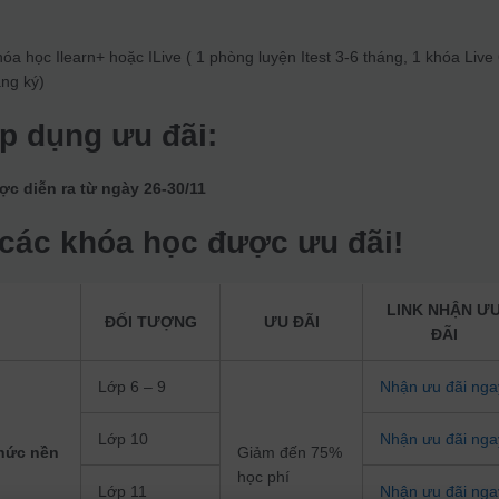
a học Ilearn+ hoặc ILive ( 1 phòng luyện Itest 3-6 tháng, 1 khóa Live
ăng ký)
áp dụng ưu đãi:
ợc diễn ra từ ngày 26-30/11
 các khóa học được ưu đãi!
LINK NHẬN Ư
H
ĐỐI TƯỢNG
ƯU ĐÃI
ĐÃI
Lớp 6 – 9
Nhận ưu đãi nga
Lớp 10
Nhận ưu đãi nga
thức nền
Giảm đến 75%
học phí
Lớp 11
Nhận ưu đãi nga