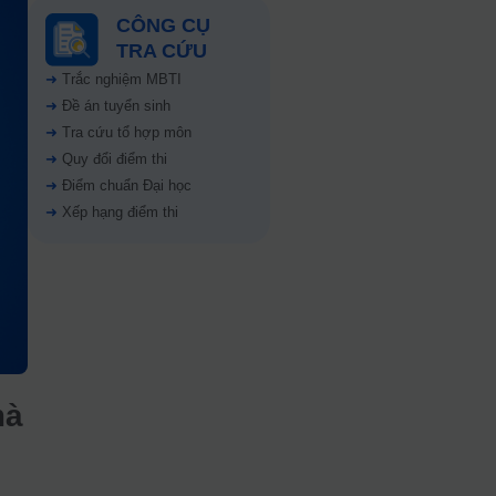
CÔNG CỤ
TRA CỨU
➜
Trắc nghiệm MBTI
➜
Đề án tuyển sinh
➜
Tra cứu tổ hợp môn
➜
Quy đổi điểm thi
➜
Điểm chuẩn Đại học
➜
Xếp hạng điểm thi
mà