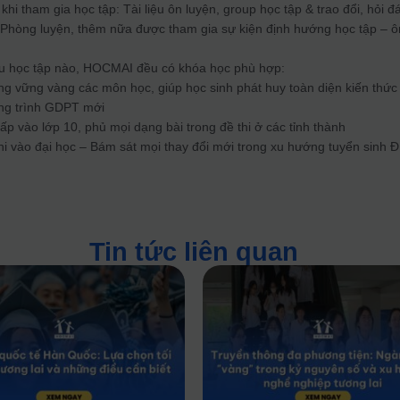
khi tham gia học tập: Tài liệu ôn luyện, group học tập & trao đổi, hỏi đ
g Phòng luyện, thêm nữa được tham gia sự kiện định hướng học tập – ô
ầu học tập nào, HOCMAI đều có khóa học phù hợp:
ng vững vàng các môn học, giúp học sinh phát huy toàn diện kiến thức 
ng trình GDPT mới
p vào lớp 10, phủ mọi dạng bài trong đề thi ở các tỉnh thành
thi vào đại học – Bám sát mọi thay đổi mới trong xu hướng tuyển sinh 
Tin tức liên quan