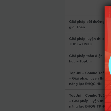
Giải pháp bồi dưỡng họ
giỏi Toán
Giải pháp luyện thi chu
THPT – HM10
Giải pháp toàn diện luyệ
học – TopUni
TopUni – Combo Toàn d
– Giải pháp luyện thi Đá
năng lực ĐHQG HN
TopUni – Combo Toàn d
– Giải pháp luyện thi Đá
năng lực ĐHQG TP.HCM