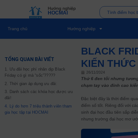
Hướng nghiệp
Tính điểm học 
HOCMAI
Trang chủ
Hướng nghiệp
BLACK FRID
TỔNG QUAN BÀI VIẾT
KIẾN THỨC
1. Ưu đãi học phí nhân dịp Black
26/11/2024
Friday có gì mà “sốc”?????
Thứ 6 đen tối nhưng tương
2. Thời gian áp dụng ưu đãi:
chạm tay vào đỉnh cao kiế
3. Danh sách các khóa học được ưu
đãi!
Đặc biệt đây là thời điểm qua
điểm số tốt. Riêng đối với cá
4. Lý do hơn 7 triệu thành viên tham
sinh đại học đầu tiên sắp di
gia học tập tại HOCMAI
nhưng trường đại học mơ ước