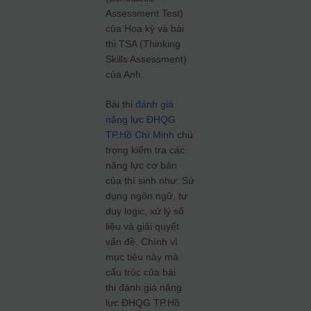
Assessment Test)
của Hoa kỳ và bài
thi TSA (Thinking
Skills Assessment)
của Anh.
Bài thi
đánh giá
năng lực ĐHQG
TP.Hồ Chí Minh
chú
trọng kiểm tra các
năng lực cơ bản
của thí sinh như: Sử
dụng ngôn ngữ, tư
duy logic, xử lý số
liệu và giải quyết
vấn đề. Chính vì
mục tiêu này mà
cấu trúc của bài
thi đánh giá năng
lực ĐHQG TP.Hồ