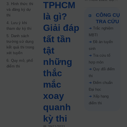
TPHCM
3. Hình thức thi
kiến công bố 9.8,
và đăng ký dự
nguyện vọng tăng vọt
là gì?
CÔNG CỤ
thi
67%
TRA CỨU
4. Lưu ý khi
Giải đáp
➜
Trắc nghiệm
tham dự kỳ thi
MBTI
5. Danh sách
tất tần
trường sử dụng
➜
Đề án tuyển
kết quả thi trong
tật
sinh
xét tuyển
➜
Tra cứu tổ
những
6. Quy mô, phổ
hợp môn
điểm thi
➜
Quy đổi điểm
thắc
thi
mắc
➜
Điểm chuẩn
Đại học
xoay
➜
Xếp hạng
điểm thi
quanh
kỳ thi
29/11/2021