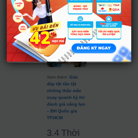
sẽ được công bố
sau mỗi đợt thi
khoảng 1 tuần, lần
lượt vào các ngày
15/4/2024 và
10/6/2024.
Xem thêm:
Giải
đáp tất tần tật
những thắc mắc
xoay quanh kỳ thi
đánh giá năng lực
– ĐH Quốc gia
TP.HCM
3.4 Thời