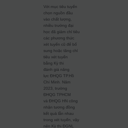
Với mục tiêu tuyển
chọn nguồn đầu
vào chất lượng,
nhiều trường đại
học đã giảm chỉ tiêu
các phương thức
xét tuyển cũ để bổ
sung hoặc tăng chỉ
tiêu xét tuyển
bằng Kỳ thi
đánh giá năng
lực ĐHQG TP.Hồ
Chí Minh. Năm
2023, trường
ĐHQG TPHCM
và ĐHQG HN công
nhận tương đồng
kết quả lẫn nhau
trong xét tuyển, vậy
nên Kỳ thi ĐGNL