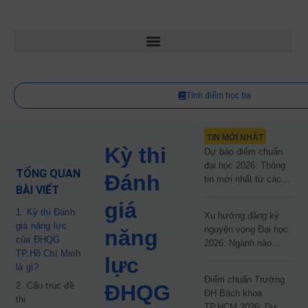
Tính điểm học bạ
TIN MỚI NHẤT
Kỳ thi
Dự báo điểm chuẩn
đại học 2026: Thông
TỔNG QUAN
Đánh
tin mới nhất từ các
BÀI VIẾT
trường đại học công
giá
lập
1. Kỳ thi Đánh
Xu hướng đăng ký
giá năng lực
nguyện vọng Đại học
năng
của ĐHQG
2026: Ngành nào
TP.Hồ Chí Minh
đang dẫn đầu cuộc
lực
là gì?
đua?
Điểm chuẩn Trường
2. Cấu trúc đề
ĐHQG
ĐH Bách khoa
thi
TP.HCM 2026: Dự