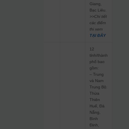
Giang,
Bạc Liêu.
>>Chi tiết
các điểm
thi xem
TẠI ĐÂY
12
tỉnh/thành
phố bao
gồm:
– Trung
và Nam
Trung Bộ:
Thừa
Thiên
Huế, Đà
Nẵng,
Bình
Định,