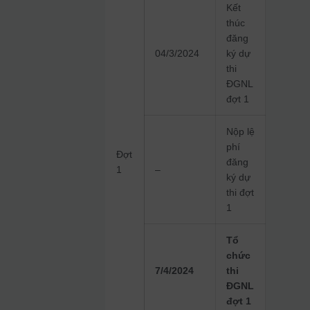
Kết
thúc
đăng
04/3/2024
ký dự
thi
ĐGNL
đợt 1
Nộp lệ
phí
Đợt
đăng
1
–
ký dự
thi đợt
1
Tổ
chức
7/4/2024
thi
ĐGNL
đợt 1