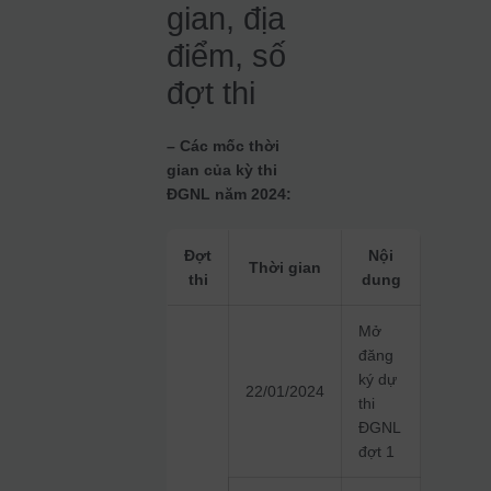
gian, địa
điểm, số
đợt thi
– Các mốc thời
gian của kỳ thi
ĐGNL năm 2024:
Đợt
Nội
Thời gian
thi
dung
Mở
đăng
ký dự
22/01/2024
thi
ĐGNL
đợt 1