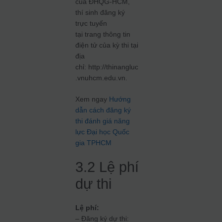
của ĐHQG-HCM,
thí sinh đăng ký
trực tuyến
tại trang thông tin
điện tử của kỳ thi tại
địa
chỉ: http://thinangluc
.vnuhcm.edu.vn.
Xem ngay
Hướng
dẫn cách đăng ký
thi đánh giá năng
lực Đại học Quốc
gia TPHCM
3.2 Lệ phí
dự thi
Lệ phí:
– Đăng ký dự thi: