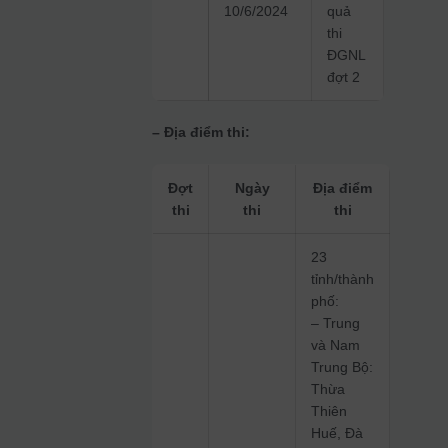
10/6/2024
quả
thi
ĐGNL
đợt 2
– Địa điểm thi:
Đợt
Ngày
Địa điểm
thi
thi
thi
23
tỉnh/thành
phố:
– Trung
và Nam
Trung Bộ:
Thừa
Thiên
Huế, Đà