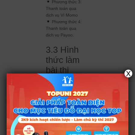
Phương thức 3:
Thanh toán qua
dịch vụ Ví Momo
Phương thức 4:
Thanh toán qua
dịch vụ Payoo.
3.3 Hình
thức làm
bài thi
X
Thí sinh làm bài thi
trên GIẤY. Thời gian
đăng ký dự thi đợt 1
(dự kiến) từ ngày
21/1 – 4/3/2024 và
đợt 2 (dự kiến) từ
16/4 – 7/5/2024.
Kết quả thi ĐGNL