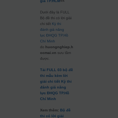
gia TP.HCM
<<
Dưới đây là FULL
Bộ đề thi có lời giải
chi tiết
Kỳ thi
đánh giá năng
lực ĐHQG TP.Hồ
Chí Minh
do
huongnghiep.h
ocmai.vn
sưu tầm
được.
Tải FULL 03 bộ đề
thi mẫu kèm lời
giải chi tiết Kỳ thi
đánh giá năng
lực ĐHQG TP.Hồ
Chí Minh
Xem thêm:
Bộ đề
thi có lời giải