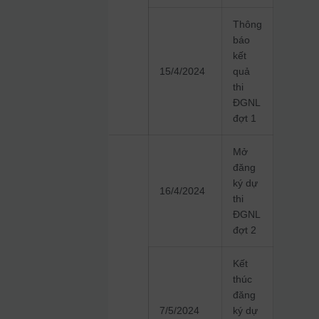
Thông
báo
kết
15/4/2024
quả
thi
ĐGNL
đợt 1
Mở
đăng
ký dự
16/4/2024
thi
ĐGNL
đợt 2
Kết
thúc
đăng
7/5/2024
ký dự