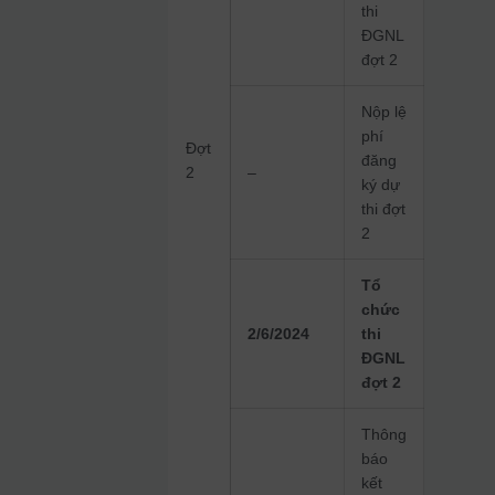
thi
ĐGNL
đợt 2
Nộp lệ
phí
Đợt
đăng
2
–
ký dự
thi đợt
2
Tổ
chức
2/6/2024
thi
ĐGNL
đợt 2
Thông
báo
kết