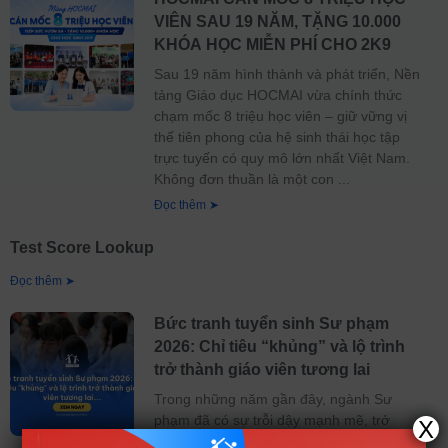
VIÊN SAU 19 NĂM, TẶNG 10.000
KHÓA HỌC MIỄN PHÍ CHO 2K9
Sau 19 năm hình thành và phát triển, Nền
tảng Giáo dục HOCMAI vừa chính thức
chạm mốc 8 triệu học viên – giữ vững vị
thế tiên phong của hệ sinh thái học tập
trực tuyến có quy mô lớn nhất Việt Nam.
Không đơn thuần là một con
Đọc thêm ➤
Test Score Lookup
Đọc thêm ➤
Bức tranh tuyển sinh Sư phạm
2026: Chỉ tiêu “khủng” và lộ trình
trở thành giáo viên tương lai
Trong những năm gần đây, ngành Sư
phạm đã có sự trỗi dậy mạnh mẽ, trở
X
thành một trong những lựa chọn hàng đầu