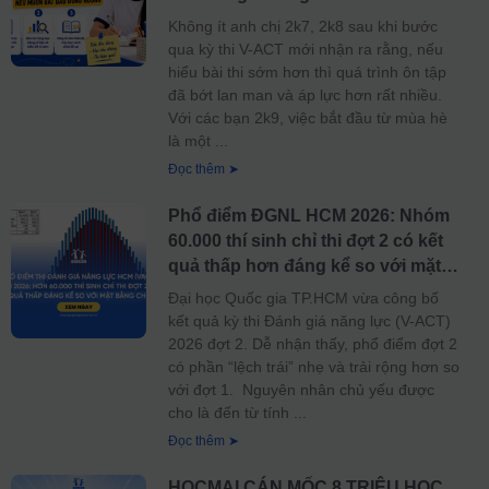
Không ít anh chị 2k7, 2k8 sau khi bước
qua kỳ thi V-ACT mới nhận ra rằng, nếu
hiểu bài thi sớm hơn thì quá trình ôn tập
đã bớt lan man và áp lực hơn rất nhiều.
Với các bạn 2k9, việc bắt đầu từ mùa hè
là một
Đọc thêm ➤
Phổ điểm ĐGNL HCM 2026: Nhóm
60.000 thí sinh chỉ thi đợt 2 có kết
quả thấp hơn đáng kể so với mặt
bằng chung, cảnh báo cho 2K9 về
Đại học Quốc gia TP.HCM vừa công bố
tầm quan trọng của việc xuất phát
kết quả kỳ thi Đánh giá năng lực (V-ACT)
sớm
2026 đợt 2. Dễ nhận thấy, phổ điểm đợt 2
có phần “lệch trái” nhẹ và trải rộng hơn so
với đợt 1. Nguyên nhân chủ yếu được
cho là đến từ tính
Đọc thêm ➤
HOCMAI CÁN MỐC 8 TRIỆU HỌC