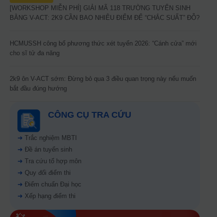
[WORKSHOP MIỄN PHÍ] GIẢI MÃ 118 TRƯỜNG TUYỂN SINH
BẰNG V-ACT: 2K9 CẦN BAO NHIÊU ĐIỂM ĐỂ “CHẮC SUẤT” ĐỖ?
HCMUSSH công bố phương thức xét tuyển 2026: “Cánh cửa” mới
cho sĩ tử đa năng
2k9 ôn V-ACT sớm: Đừng bỏ qua 3 điều quan trọng này nếu muốn
bắt đầu đúng hướng
CÔNG CỤ TRA CỨU
➜
Trắc nghiệm MBTI
➜
Đề án tuyển sinh
➜
Tra cứu tổ hợp môn
➜
Quy đổi điểm thi
➜
Điểm chuẩn Đại học
➜
Xếp hạng điểm thi