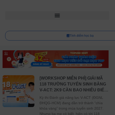
Tính điểm học bạ
[WORKSHOP MIỄN PHÍ] GIẢI MÃ
118 TRƯỜNG TUYỂN SINH BẰNG
V-ACT: 2K9 CẦN BAO NHIÊU ĐIỂM
ĐỂ “CHẮC SUẤT” ĐỖ?
Kỳ thi Đánh giá năng lực V-ACT (ĐGNL
ĐHQG-HCM) đang dần trở thành “chìa
khóa vàng” trong mùa tuyển sinh 2027.
Nhưng ba mẹ có biết, hiện có tới 118