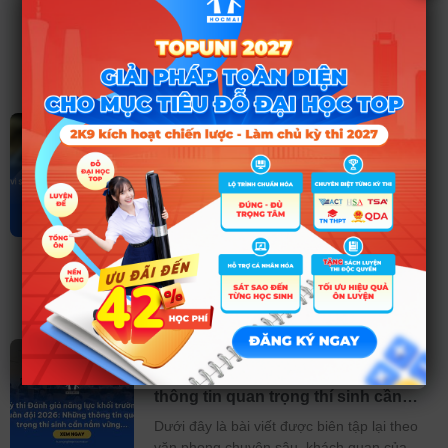
của các sĩ tử có học lực xuất sắc. Với lộ
trình tuyển sinh năm 2026, Bộ Giáo dục
và Đào tạo (GD&ĐT) tiếp tục xác
Đọc thêm ➤
Vì sao thủ khoa TSA 2026 sai 9 câu
vẫn đạt 98,98/100 điểm?
Thủ khoa thi đánh giá tư duy TSA của Đại
học Bách khoa Hà Nội đạt 98,98/100 điểm
dù sai 9/100 câu khiến nhiều người thắc
mắc. Đại học Bách khoa Hà Nội sáng 25/3
cho biết nhận được nhiều câu hỏi về cách
tính điểm bài thi đánh giá
Đọc thêm ➤
Kỳ thi Đánh giá năng lực khối
trường Quân đội 2026: Những
thông tin quan trọng thí sinh cần
nắm vững
Dưới đây là bài viết được biên tập lại theo
văn phong chuyên sâu, khách quan của