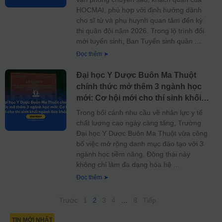
HOCMAI, phù hợp với định hướng dành
cho sĩ tử và phụ huynh quan tâm đến kỳ
thi quân đội năm 2026. Trong lộ trình đổi
mới tuyển sinh, Ban Tuyển sinh quân
Đọc thêm ➤
Đại học Y Dược Buôn Ma Thuột
chính thức mở thêm 3 ngành học
mới: Cơ hội mới cho thí sinh khối
ngành Sức khỏe
Trong bối cảnh nhu cầu về nhân lực y tế
chất lượng cao ngày càng tăng, Trường
Đại học Y Dược Buôn Ma Thuột vừa công
bố việc mở rộng danh mục đào tạo với 3
ngành học tiềm năng. Động thái này
không chỉ làm đa dạng hóa hệ
Đọc thêm ➤
Trước
1
2
3
4
…
8
Tiếp
TIN MỚI NHẤT