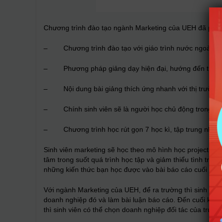
Chương trình đào tạo ngành Marketing của UEH đã phát t
– Chương trình đào tạo với giáo trình nước ngoài và nh
– Phương pháp giảng dạy hiện đại, hướng đến thực tế.
– Nội dung bài giảng thích ứng nhanh với thị trường tr
– Chính sinh viên sẽ là người học chủ động trong việ
– Chương trình học rút gọn 7 học kì, tập trung nhiều
Sinh viên marketing sẽ học theo mô hình học project, khô
tâm trong suốt quá trình học tập và giảm thiểu tình trạn
những kiến thức bạn học được vào bài báo cáo cuối kỳ 
Với ngành Marketing của UEH, để ra trường thì sinh viên
doanh nghiệp đó và làm bài luận báo cáo. Đến cuối kỳ, 
thì sinh viên có thể chọn doanh nghiệp đối tác của trư