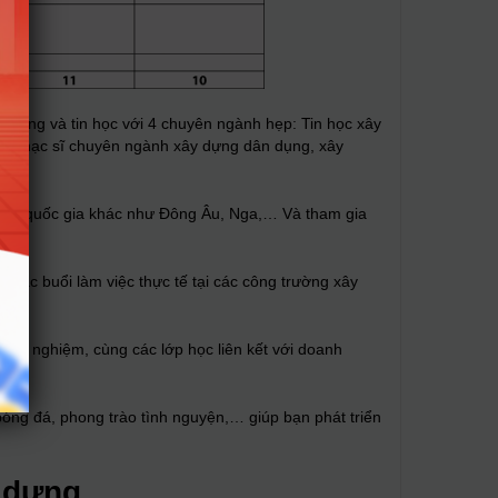
y dựng và tin học với 4 chuyên ngành hẹp: Tin học xây
bằng thạc sĩ chuyên ngành xây dựng dân dụng, xây
ới các quốc gia khác như Đông Âu, Nga,… Và tham gia
 các buổi làm việc thực tế tại các công trường xây
inh nghiệm, cùng các lớp học liên kết với doanh
 bóng đá, phong trào tình nguyện,… giúp bạn phát triển
 dựng