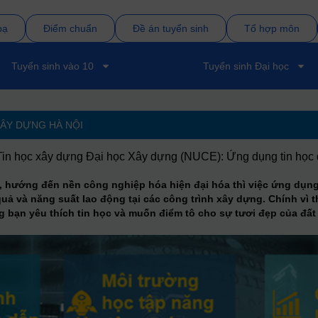
bạ
Điểm chuẩn
Đề án tuyển sinh
Tổ hợp môn
Tuyển sinh vào 10
Tuyển sinh Đại học
XÂY DỰNG HÀ NỘI
n học xây dựng Đại học Xây dựng (NUCE): Ứng dụng tin học để
ển, hướng đến nền công nghiệp hóa hiện đại hóa thì việc ứng dụn
uả và năng suất lao động tại các công trình xây dựng. Chính vì
g bạn yêu thích tin học và muốn điểm tô cho sự tươi đẹp của đất