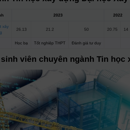
nh
2023
2022
t xây
26.13
21.2
50
20.75
14
g
Học bạ
Tốt nghiệp THPT
Đánh giá tư duy
 sinh viên chuyên ngành Tin học