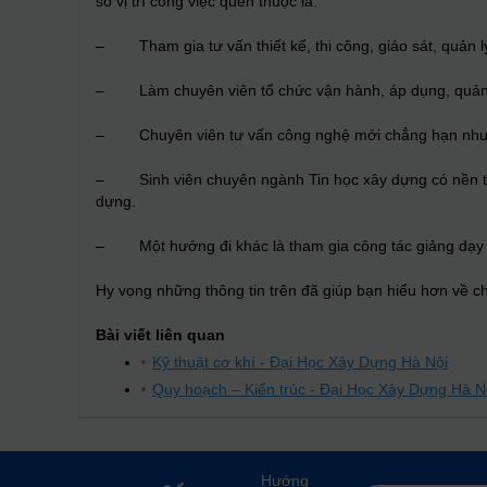
số vị trí công việc quen thuộc là:
– Tham gia tư vấn thiết kế, thi công, giáo sát, quản lý
– Làm chuyên viên tổ chức vận hành, áp dụng, quản l
– Chuyên viên tư vấn công nghệ mới chẳng hạn như BI
– Sinh viên chuyên ngành Tin học xây dựng có nền tản
dựng.
– Một hướng đi khác là tham gia công tác giảng dạy và
Hy vọng những thông tin trên đã giúp bạn hiểu hơn về 
Bài viết liên quan
Kỹ thuật cơ khí - Đại Học Xây Dựng Hà Nội
Quy hoạch – Kiến trúc - Đại Học Xây Dựng Hà N
Hướng