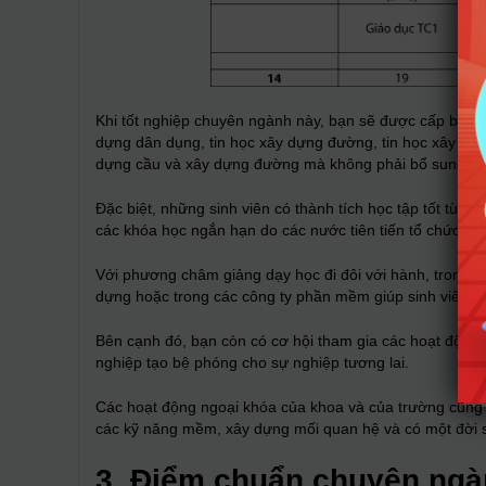
Khi tốt nghiệp chuyên ngành này, bạn sẽ được cấp bằng 
dựng dân dụng, tin học xây dựng đường, tin học xây dựn
dựng cầu và xây dựng đường mà không phải bổ sung th
Đặc biệt, những sinh viên có thành tích học tập tốt từ
các khóa học ngắn hạn do các nước tiên tiến tổ chức, đư
Với phương châm giảng dạy học đi đôi với hành, trong qu
dựng hoặc trong các công ty phần mềm giúp sinh viên rèn
Bên cạnh đó, bạn còn có cơ hội tham gia các hoạt động 
nghiệp tạo bệ phóng cho sự nghiệp tương lai.
Các hoạt động ngoại khóa của khoa và của trường cũng rấ
các kỹ năng mềm, xây dựng mối quan hệ và có một đời s
3. Điểm chuẩn chuyên ngà