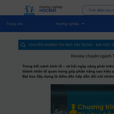
Hướng nghiệp
Tính điểm học 
HOCMAI
Trang chủ
Hướng nghiệp
CHUYÊN NGÀNH TIN HỌC XÂY DỰNG - ĐẠI HỌC 
Review chuyên ngành Ti
Trong bối cảnh kinh tế – xã hội ngày càng phát tri
thành nhân tố quan trọng góp phần nâng cao hiệu q
Đại học Xây dựng là điểm đến hấp dẫn đối với nhữn