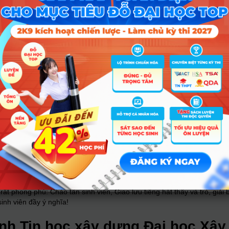
kỹ sư xây dựng ngành kỹ thuật công trình có kiến thức tổng hợp về xâ
g cầu, tin học xây dựng thủy điện. Đặc biệt, bạn có cơ hội theo học 
êm bất kỳ một môn học nào!
 năm học thứ nhất sẽ có cơ hội nhận học bổng hợp tác giữa Việt Nam v
ợc tham gia trại hè sinh viên quốc tế,…
á trình học tập, trường sẽ thường xuyên tổ chức cho sinh viên tham gia
 luyện khả năng thích nghi và xử lý công việc linh hoạt.
nghiên cứu khoa học sinh viên dưới sự định hướng của các giảng viên k
t phong phú: Chào tân sinh viên, Giao lưu tiếng hát thầy và trò, giải
inh viên đầy ý nghĩa!
nh Tin học xây dựng Đại học Xây