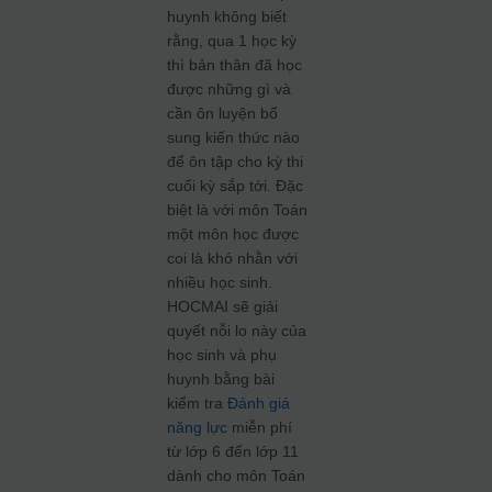
huynh không biết
rằng, qua 1 học kỳ
thì bản thân đã học
được những gì và
cần ôn luyện bổ
sung kiến thức nào
để ôn tập cho kỳ thi
cuối kỳ sắp tới. Đặc
biệt là với môn Toán
một môn học được
coi là khó nhằn với
nhiều học sinh.
HOCMAI sẽ giải
quyết nỗi lo này của
học sinh và phụ
huynh bằng bài
kiểm tra
Đánh giá
năng lực
miễn phí
từ lớp 6 đến lớp 11
dành cho môn Toán