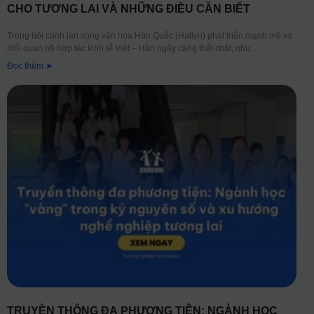
CHO TƯƠNG LAI VÀ NHỮNG ĐIỀU CẦN BIẾT
Trong bối cảnh làn sóng văn hóa Hàn Quốc (Hallyu) phát triển mạnh mẽ và
mối quan hệ hợp tác kinh tế Việt – Hàn ngày càng thắt chặt, nhu
Đọc thêm ➤
TRUYỀN THÔNG ĐA PHƯƠNG TIỆN: NGÀNH HỌC