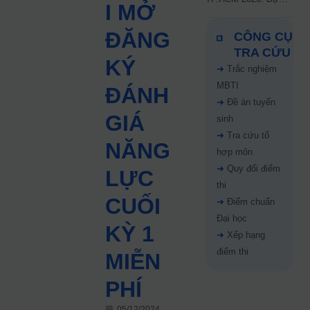
I MỞ
kiến công bố 9.8,
nguyện vọng tăng vọt
ĐĂNG
CÔNG CỤ
67%
TRA CỨU
KÝ
➜
Trắc nghiệm
MBTI
ĐÁNH
➜
Đề án tuyển
GIÁ
sinh
➜
Tra cứu tổ
NĂNG
hợp môn
➜
Quy đổi điểm
LỰC
thi
CUỐI
➜
Điểm chuẩn
Đại học
KỲ 1
➜
Xếp hạng
điểm thi
MIỄN
PHÍ
05/12/2024