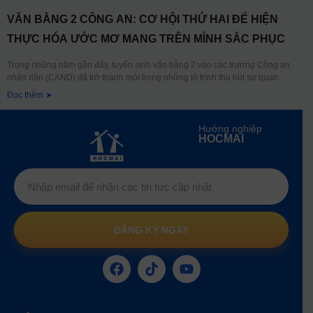
VĂN BẰNG 2 CÔNG AN: CƠ HỘI THỨ HAI ĐỂ HIỆN
THỰC HÓA ƯỚC MƠ MANG TRÊN MÌNH SẮC PHỤC
Trong những năm gần đây, tuyển sinh văn bằng 2 vào các trường Công an
nhân dân (CAND) đã trở thành một trong những lộ trình thu hút sự quan
Đọc thêm ➤
Hướng nghiệp
HOCMAI
ĐĂNG KÝ NGAY