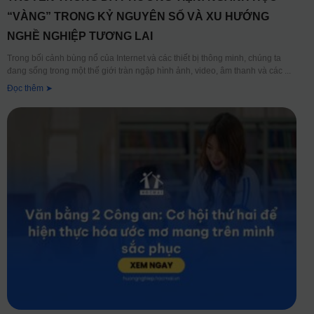
“VÀNG” TRONG KỶ NGUYÊN SỐ VÀ XU HƯỚNG
NGHỀ NGHIỆP TƯƠNG LAI
Trong bối cảnh bùng nổ của Internet và các thiết bị thông minh, chúng ta
đang sống trong một thế giới tràn ngập hình ảnh, video, âm thanh và các
Đọc thêm ➤