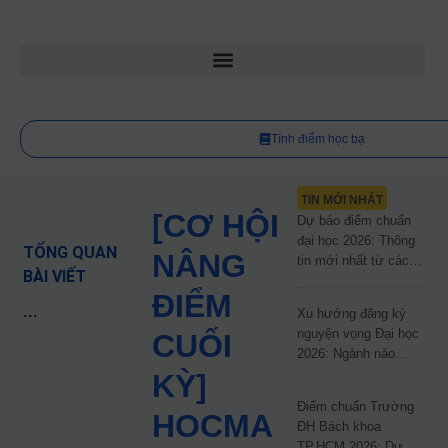
Tính điểm học bạ
TIN MỚI NHẤT
[CƠ HỘI
Dự báo điểm chuẩn
đại học 2026: Thông
TỔNG QUAN
NÂNG
tin mới nhất từ các
BÀI VIẾT
trường đại học công
ĐIỂM
lập
...
Xu hướng đăng ký
nguyện vọng Đại học
CUỐI
2026: Ngành nào
đang dẫn đầu cuộc
KỲ]
đua?
Điểm chuẩn Trường
HOCMA
ĐH Bách khoa
TP.HCM 2026: Dự