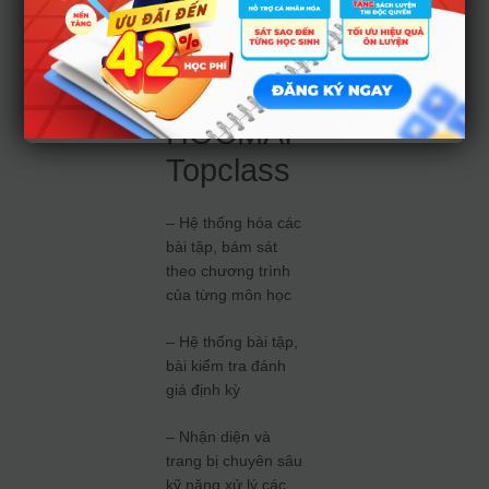
6. Bứt
phá điểm
số cùng
HOCMAI
Topclass
– Hệ thống hóa các
bài tập, bám sát
theo chương trình
của từng môn học
– Hệ thống bài tập,
bài kiểm tra đánh
giá định kỳ
– Nhận diện và
trang bị chuyên sâu
kỹ năng xử lý các