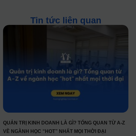
Tin tức liên quan
QUẢN TRỊ KINH DOANH LÀ GÌ? TỔNG QUAN TỪ A-Z
VỀ NGÀNH HỌC “HOT” NHẤT MỌI THỜI ĐẠI