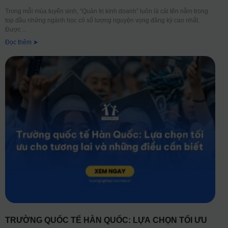
Trong mỗi mùa tuyển sinh, “Quản trị kinh doanh” luôn là cái tên nằm trong
top đầu những ngành học có số lượng nguyện vọng đăng ký cao nhất.
Được
Đọc thêm ➤
TRƯỜNG QUỐC TẾ HÀN QUỐC: LỰA CHỌN TỐI ƯU