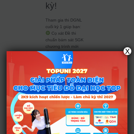
kỳ!
Tham gia thi DGNL
cuối kỳ 1 giúp bạn:
Cọ xát Đề thi
chuẩn bám sát SGK
chương trình mới
X
Nhận trọn bộ tài
liệu ôn tập cuối kỳ 1
Tham gia Live
giải chữa đề + tư
vấn ôn tập sau thi
cùng giáo viên
Tham gia cộng
đồng PH trao đổi
học tập
Cơ hội nhận Học
bổng cho các HS
đạt điểm cao