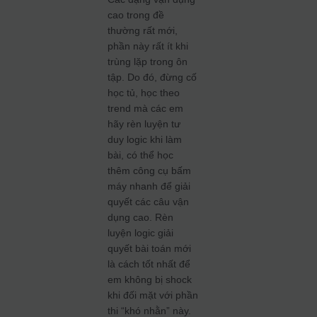
cao trong đề
thường rất mới,
phần này rất ít khi
trùng lặp trong ôn
tập. Do đó, đừng cố
học tủ, học theo
trend mà các em
hãy rèn luyện tư
duy logic khi làm
bài, có thể học
thêm công cụ bấm
máy nhanh để giải
quyết các câu vận
dụng cao. Rèn
luyện logic giải
quyết bài toán mới
là cách tốt nhất để
em không bị shock
khi đối mặt với phần
thi “khó nhằn” này.