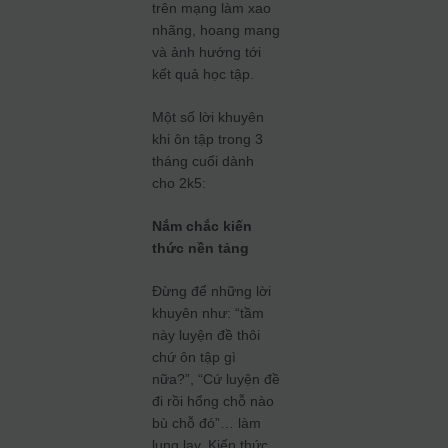
trên mạng làm xao
nhãng, hoang mang
và ảnh hướng tới
kết quả học tập.
Một số lời khuyên
khi ôn tập trong 3
tháng cuối dành
cho 2k5:
Nắm chắc kiến
thức nền tảng
Đừng để những lời
khuyên như: “tầm
này luyện đề thôi
chứ ôn tập gì
nữa?”, “Cứ luyện đề
đi rồi hổng chỗ nào
bù chỗ đó”… làm
lung lay. Kiến thức