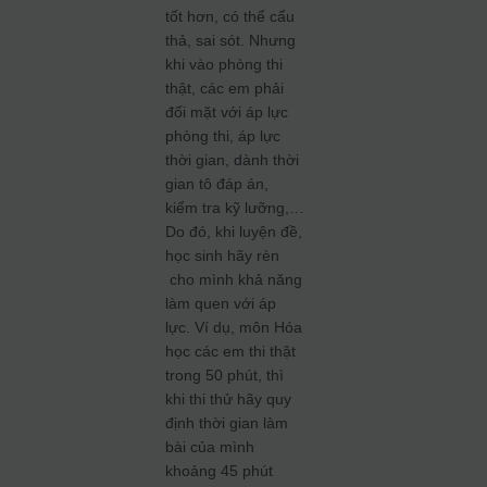
tốt hơn, có thể cẩu
thả, sai sót. Nhưng
khi vào phòng thi
thật, các em phải
đối mặt với áp lực
phòng thi, áp lực
thời gian, dành thời
gian tô đáp án,
kiểm tra kỹ lưỡng,…
Do đó, khi luyện đề,
học sinh hãy rèn
cho mình khả năng
làm quen với áp
lực. Ví dụ, môn Hóa
học các em thi thật
trong 50 phút, thì
khi thi thử hãy quy
định thời gian làm
bài của mình
khoảng 45 phút