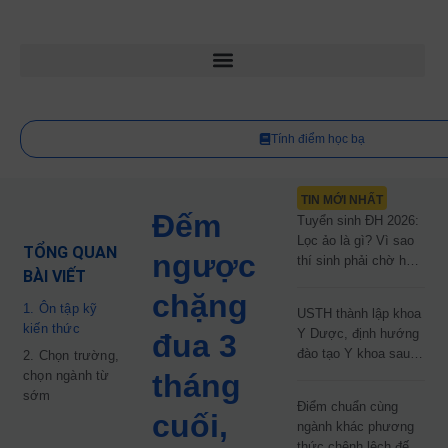
Tính điểm học bạ
TIN MỚI NHẤT
Đếm
Tuyển sinh ĐH 2026:
Lọc ảo là gì? Vì sao
TỔNG QUAN
ngược
thí sinh phải chờ hơn
BÀI VIẾT
2 tháng mới biết kết
chặng
quả?
1. Ôn tập kỹ
USTH thành lập khoa
kiến thức
Y Dược, định hướng
đua 3
đào tạo Y khoa sau
2. Chọn trường,
năm 2030
chọn ngành từ
tháng
sớm
Điểm chuẩn cùng
cuối,
ngành khác phương
thức chênh lệch đến