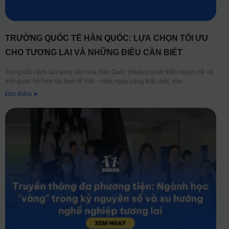
TRƯỜNG QUỐC TẾ HÀN QUỐC: LỰA CHỌN TỐI ƯU
CHO TƯƠNG LAI VÀ NHỮNG ĐIỀU CẦN BIẾT
Trong bối cảnh làn sóng văn hóa Hàn Quốc (Hallyu) phát triển mạnh mẽ và
mối quan hệ hợp tác kinh tế Việt – Hàn ngày càng thắt chặt, nhu
Đọc thêm ➤