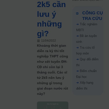
2k5 cần
5 điểm năm 2026: Thí
sinh cần lưu ý gì?
lưu ý
CÔNG CỤ
TRA CỨU
những
➜
Trắc nghiệm
MBTI
gì?
➜
Đề án tuyển
11/04/2022
sinh
Khoảng thời gian
➜
Tra cứu tổ
diễn ra kỳ thi tốt
hợp môn
nghiệp THPT cũng
➜
Quy đổi điểm
như xét tuyển ĐH-
thi
CĐ chỉ còn lại 3
➜
Điểm chuẩn
tháng cuối. Các sĩ
Đại học
tử 2k5 nên lưu ý
➜
Xếp hạng
những gì trong
giai đoạn nước rút
điểm thi
này?