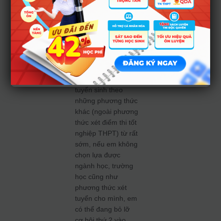
sinh nào cũng đủ
sáng suốt chọn
đúng ngành học,
trường học phù
hợp.
Ngoài ra, các
trường đại học đã
tuyển sinh theo
những phương thức
khác (ngoài phương
thức xét điểm thi tốt
nghiệp THPT) từ rất
sớm, nếu em không
chọn lựa được
ngành học, trường
học cũng như
phương thức xét
tuyển cho mình, em
có thể đang bỏ lỡ
cơ hội thứ 2 vào