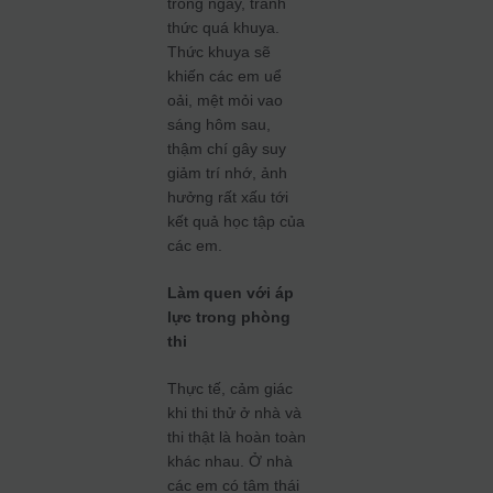
trong ngày, tránh
thức quá khuya.
Thức khuya sẽ
khiến các em uể
oải, mệt mỏi vao
sáng hôm sau,
thậm chí gây suy
giảm trí nhớ, ảnh
hưởng rất xấu tới
kết quả học tập của
các em.
Làm quen với áp
lực trong phòng
thi
Thực tế, cảm giác
khi thi thử ở nhà và
thi thật là hoàn toàn
khác nhau. Ở nhà
các em có tâm thái