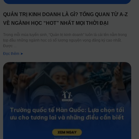
QUẢN TRỊ KINH DOANH LÀ GÌ? TỔNG QUAN TỪ A-Z
VỀ NGÀNH HỌC “HOT” NHẤT MỌI THỜI ĐẠI
Trong mỗi mùa tuyển sinh, “Quản trị kinh doanh” luôn là cái tên nằm trong
top đầu những ngành học có số lượng nguyện vọng đăng ký cao nhất.
Được
Đọc thêm ➤