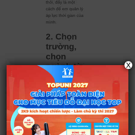
thôi, đấy là một
cách để em quản lý
áp lực thời gian của
mình.
2. Chọn
trường,
chọn
X
ngành từ
sớm
Dù việc đăng ký
nguyện vọng được
thực hiện sau khi thi
tốt nghiệp THPT,
nhưng chỉ với
khoảng thời gian ít
ỏi, không phải thí