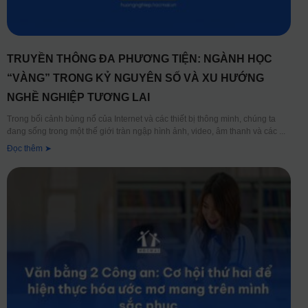
TRUYỀN THÔNG ĐA PHƯƠNG TIỆN: NGÀNH HỌC
“VÀNG” TRONG KỶ NGUYÊN SỐ VÀ XU HƯỚNG
NGHỀ NGHIỆP TƯƠNG LAI
Trong bối cảnh bùng nổ của Internet và các thiết bị thông minh, chúng ta
đang sống trong một thế giới tràn ngập hình ảnh, video, âm thanh và các
Đọc thêm ➤