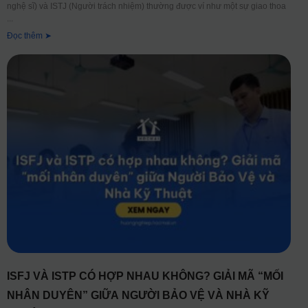
nghệ sĩ) và ISTJ (Người trách nhiệm) thường được ví như một sự giao thoa
Đọc thêm ➤
ISFJ VÀ ISTP CÓ HỢP NHAU KHÔNG? GIẢI MÃ “MỐI
NHÂN DUYÊN” GIỮA NGƯỜI BẢO VỆ VÀ NHÀ KỸ