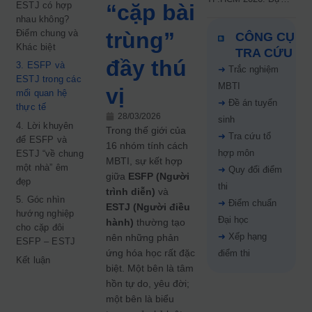
ESTJ có hợp
“cặp bài
kiến công bố 9.8,
nhau không?
nguyện vọng tăng vọt
Điểm chung và
trùng”
CÔNG CỤ
67%
Khác biệt
TRA CỨU
đầy thú
3. ESFP và
➜
Trắc nghiệm
ESTJ trong các
MBTI
vị
mối quan hệ
➜
Đề án tuyển
thực tế
28/03/2026
sinh
4. Lời khuyên
Trong thế giới của
➜
Tra cứu tổ
để ESFP và
16 nhóm tính cách
hợp môn
ESTJ “về chung
MBTI, sự kết hợp
một nhà” êm
➜
Quy đổi điểm
giữa
ESFP (Người
đẹp
thi
trình diễn)
và
5. Góc nhìn
➜
Điểm chuẩn
ESTJ (Người điều
hướng nghiệp
Đại học
hành)
thường tạo
cho cặp đôi
➜
Xếp hạng
nên những phản
ESFP – ESTJ
ứng hóa học rất đặc
điểm thi
Kết luận
biệt. Một bên là tâm
hồn tự do, yêu đời;
một bên là biểu