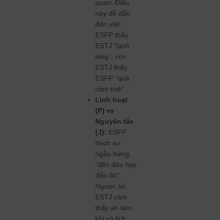
quan. Điều
này dễ dẫn
đến việc
ESFP thấy
ESTJ “lạnh
lùng”, còn
ESTJ thấy
ESFP “quá
cảm tính”.
Linh hoạt
(P) vs
Nguyên tắc
(J):
ESFP
thích sự
ngẫu hứng,
“đến đâu hay
đến đó”.
Ngược lại,
ESTJ cảm
thấy an tâm
khi có lịch