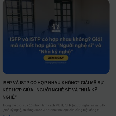
ISFP VÀ ISTP CÓ HỢP NHAU KHÔNG? GIẢI MÃ SỰ
KẾT HỢP GIỮA “NGƯỜI NGHỆ SĨ” VÀ “NHÀ KỸ
NGHỆ”
Trong thế giới của 16 nhóm tính cách MBTI, ISFP (người nghệ sĩ) và ISTP
(Nhà kỹ nghệ) thường được ví như hai thái cực của cùng một đồng xu.