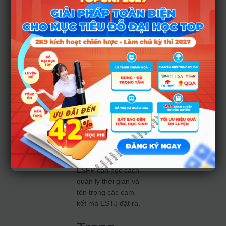
đương giữa ESFP
và ESTJ thường bắt
đầu bằng sự
ngưỡng mộ. ESTJ
bị thu hút bởi sự
rạng rỡ, vui vẻ của
ESFP. ESFP lại cảm
thấy an tâm trước
sự mạnh mẽ, che
chở của ESTJ.
Tuy nhiên, để bền
vững, ESTJ cần học
cách khen ngợi và
biểu đạt tình cảm
nhiều hơn, trong khi
ESFP cần học cách
quản lý thời gian và
tôn trọng các cam
kết mà ESTJ đặt ra.