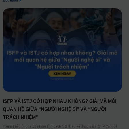
Đọc thêm ➤
ISFP VÀ ISTJ CÓ HỢP NHAU KHÔNG? GIẢI MÃ MỐI
QUAN HỆ GIỮA “NGƯỜI NGHỆ SĨ” VÀ “NGƯỜI
TRÁCH NHIỆM”
Trong thế giới của 16 nhóm tính cách MBTI, sự kết hợp giữa ISFP (Người