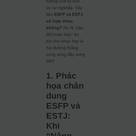
tượng của kỷ luật
và sự ngănắp. Vậy
liệu
ESFP và ESTJ
có hợp nhau
không?
Họ là “cặp
đôi hoàn hảo” bù
trừ cho nhau hay là
hai đường thẳng
song song đầy xung
đột?
1. Phác
họa chân
dung
ESFP và
ESTJ:
Khi
“Năng