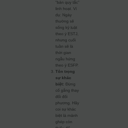
“bản quy tắc”
linh hoạt. Ví
dụ: Ngày
thường sẽ
sống kỷ luật
theo ý ESTJ,
nhưng cuối
tuần sẽ là
thời gian
ngẫu hứng
theo ý ESFP.
Tôn trọng
sự khác
biệt:
Đừng
cố gắng thay
đổi đối
phương. Hãy
coi sự khác
biệt là mảnh
ghép còn