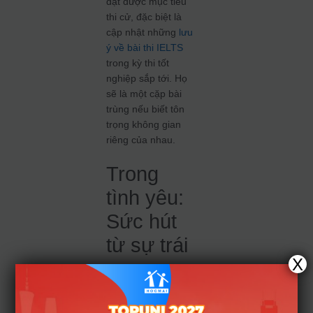
đạt được mục tiêu
thi cử, đặc biệt là
cập nhật những
lưu
ý về bài thi IELTS
trong kỳ thi tốt
nghiệp sắp tới. Họ
sẽ là một cặp bài
trùng nếu biết tôn
trọng không gian
riêng của nhau.
Trong
tình yêu:
Sức hút
từ sự trái
X
ngược
Mối quan hệ yêu