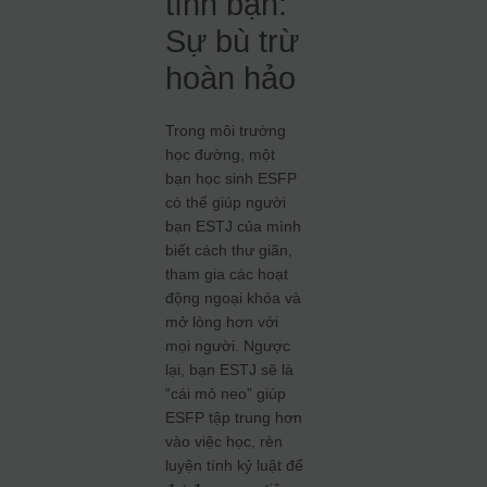
tình bạn:
Sự bù trừ
hoàn hảo
Trong môi trường
học đường, một
bạn học sinh ESFP
có thể giúp người
bạn ESTJ của mình
biết cách thư giãn,
tham gia các hoạt
động ngoại khóa và
mở lòng hơn với
mọi người. Ngược
lại, bạn ESTJ sẽ là
“cái mỏ neo” giúp
ESFP tập trung hơn
vào việc học, rèn
luyện tính kỷ luật để