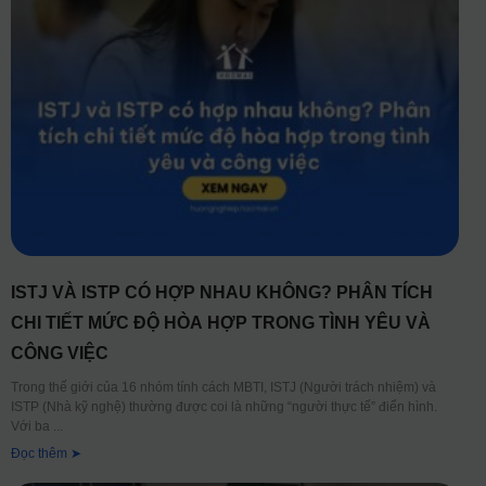
ISTJ VÀ ISTP CÓ HỢP NHAU KHÔNG? PHÂN TÍCH
CHI TIẾT MỨC ĐỘ HÒA HỢP TRONG TÌNH YÊU VÀ
CÔNG VIỆC
Trong thế giới của 16 nhóm tính cách MBTI, ISTJ (Người trách nhiệm) và
ISTP (Nhà kỹ nghệ) thường được coi là những “người thực tế” điển hình.
Với ba
Đọc thêm ➤