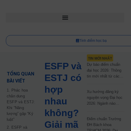
Tính điểm học bạ
TIN MỚI NHẤT
ESFP và
Dự báo điểm chuẩn
đại học 2026: Thông
TỔNG QUAN
ESTJ có
tin mới nhất từ các
BÀI VIẾT
trường đại học công
hợp
lập
1. Phác họa
Xu hướng đăng ký
chân dung
nguyện vọng Đại học
nhau
ESFP và ESTJ:
2026: Ngành nào
Khi “Năng
đang dẫn đầu cuộc
không?
lượng” gặp “Kỷ
đua?
Điểm chuẩn Trường
luật”
Giải mã
ĐH Bách khoa
2. ESFP và
TP.HCM 2026: Dự