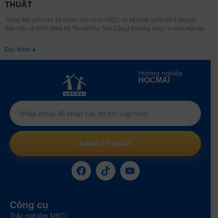
THUẬT
Trong thế giới của 16 nhóm tính cách MBTI, sự kết hợp giữa ISFJ (Người
Bảo Vệ) và ISTP (Nhà Kỹ Thuật/Thợ Thủ Công) thường được ví như một bài
Đọc thêm ➤
Hướng nghiệp
HOCMAI
ĐĂNG KÝ NGAY
Công cụ
Trắc nghiệm MBTI