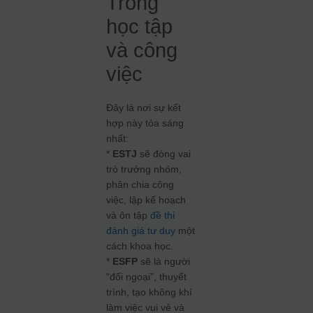
Trong
học tập
và công
việc
Đây là nơi sự kết
hợp này tỏa sáng
nhất:
*
ESTJ
sẽ đóng vai
trò trưởng nhóm,
phân chia công
việc, lập kế hoạch
và ôn tập
đề thi
đánh giá tư duy
một
cách khoa học.
*
ESFP
sẽ là người
“đối ngoại”, thuyết
trình, tạo không khí
làm việc vui vẻ và