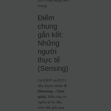
ESTJ xây dựng nền
móng.
Điểm
chung
gắn kết:
Những
người
thực tế
(Sensing)
Cả ESFP và ESTJ
đều thuộc nhóm
S
(Sensing – Cảm
giác)
. Điều này có
nghĩa là họ đều
nhìn thế giới qua