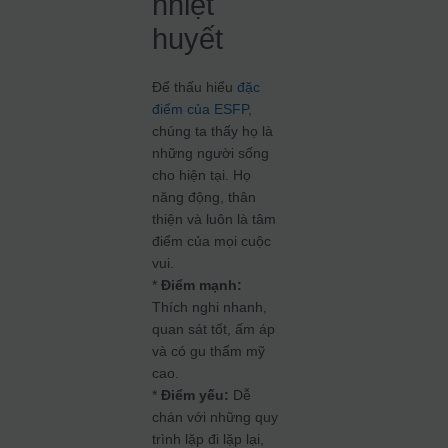
nhiệt
huyết
Để thấu hiểu
đặc
điểm của ESFP
,
chúng ta thấy họ là
những người sống
cho hiện tại. Họ
năng động, thân
thiện và luôn là tâm
điểm của mọi cuộc
vui.
*
Điểm mạnh:
Thích nghi nhanh,
quan sát tốt, ấm áp
và có gu thẩm mỹ
cao.
*
Điểm yếu:
Dễ
chán với những quy
trình lặp đi lặp lại,